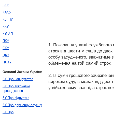
ЗКУ
КАСУ
КЗпПУ
ККУ
КУпАП
ПКУ
1. Покарання у виді службового
СКУ
строк від шести місяців до двох
ЦКУ
особу засудженого, вважатиме з
ЦПКУ
обмеження на той самий строк.
Основні Закони України
2. Із суми грошового забезпече
ЗУ Про банкрутство
вироком суду, в межах від деся
ЗУ Про виконавче
у військовому званні, а строк п
провадження
ЗУ Про відпустки
ЗУ Про державну службу
ЗУ Про