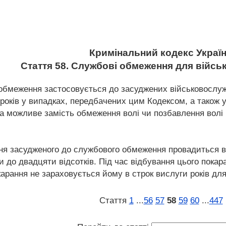
Кримінальний кодекс Украї
Стаття 58. Службові обмеження для війс
 обмеження застосовується до засуджених військовослужб
 років у випадках, передбачених цим Кодексом, а також 
а можливе замість обмеження волі чи позбавлення волі 
ння засудженого до службового обмеження провадиться в
ти до двадцяти відсотків. Під час відбування цього пок
окарання не зараховується йому в строк вислуги років дл
Стаття
1
...
56
57
58
59
60
...
447