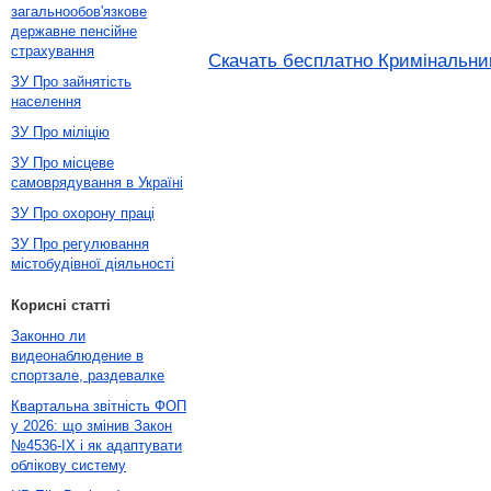
загальнообов'язкове
державне пенсійне
страхування
Скачать бесплатно Кримінальний 
ЗУ Про зайнятість
населення
ЗУ Про міліцію
ЗУ Про місцеве
самоврядування в Україні
ЗУ Про охорону праці
ЗУ Про регулювання
містобудівної діяльності
Корисні статті
Законно ли
видеонаблюдение в
спортзале, раздевалке
Квартальна звітність ФОП
у 2026: що змінив Закон
№4536-IX і як адаптувати
облікову систему