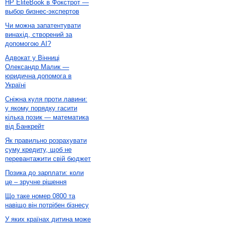
HP EliteBook в Фокстрот —
выбор бизнес-экспертов
Чи можна запатентувати
винахід, створений за
допомогою AI?
Адвокат у Вінниці
Олександр Малик —
юридична допомога в
Україні
Сніжна куля проти лавини:
у якому порядку гасити
кілька позик — математика
від Банкрейт
Як правильно розрахувати
суму кредиту, щоб не
перевантажити свій бюджет
Позика до зарплати: коли
це – зручне рішення
Що таке номер 0800 та
навіщо він потрібен бізнесу
У яких країнах дитина може