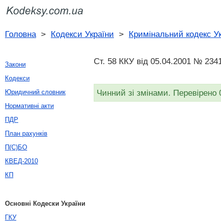
Головна
>
Кодекси України
>
Кримінальний кодекс У
Ст. 58 ККУ від 05.04.2001 № 2341
Закони
Кодекси
Чинний зі змінами. Перевірено 
Юридичний словник
Нормативні акти
ПДР
План рахунків
П(С)БО
КВЕД-2010
КП
Основні Кодески України
ГКУ