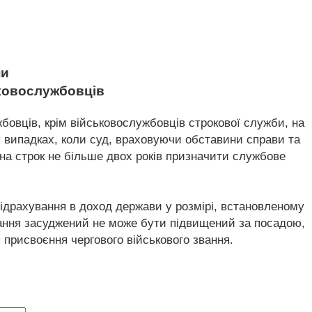
ни
ьковослужбовців
овців, крім військовослужбовців строкової служби, на
у випадках, коли суд, враховуючи обставини справи та
на строк не більше двох років призначити службове
ідрахування в доход держави у розмірі, встановленому
арання засуджений не може бути підвищений за посадою,
я присвоєння чергового військового звання.