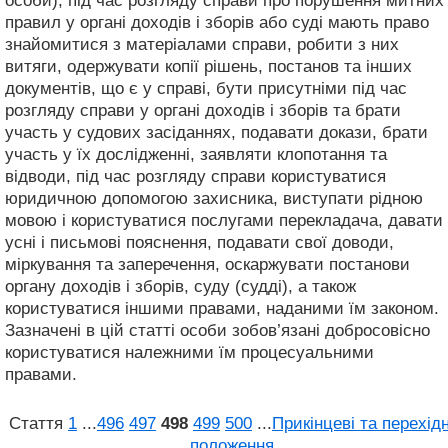
особи), під час розгляду справи про порушення митних
правил у органі доходів і зборів або суді мають право
знайомитися з матеріалами справи, робити з них
витяги, одержувати копії рішень, постанов та інших
документів, що є у справі, бути присутніми під час
розгляду справи у органі доходів і зборів та брати
участь у судових засіданнях, подавати докази, брати
участь у їх дослідженні, заявляти клопотання та
відводи, під час розгляду справи користуватися
юридичною допомогою захисника, виступати рідною
мовою і користуватися послугами перекладача, давати
усні і письмові пояснення, подавати свої доводи,
міркування та заперечення, оскаржувати постанови
органу доходів і зборів, суду (судді), а також
користуватися іншими правами, наданими їм законом.
Зазначені в цій статті особи зобов’язані добросовісно
користуватися належними їм процесуальними
правами.
Стаття
1
...
496
497
498
499
500
...
Прикінцеві та перехідн
положення