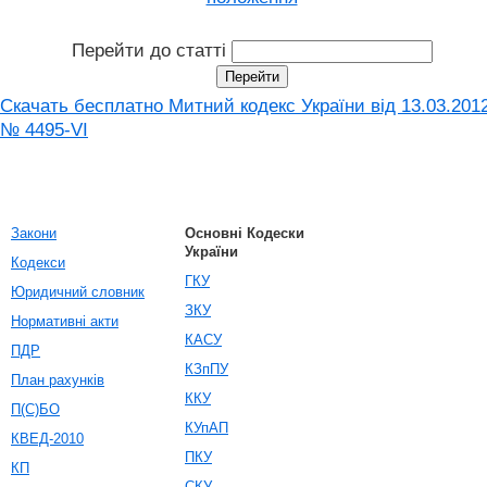
Перейти до статті
Скачать бесплатно Митний кодекс України від 13.03.201
№ 4495-VI
Закони
Основні Кодески
України
Кодекси
ГКУ
Юридичний словник
ЗКУ
Нормативні акти
КАСУ
ПДР
КЗпПУ
План рахунків
ККУ
П(С)БО
КУпАП
КВЕД-2010
ПКУ
КП
СКУ