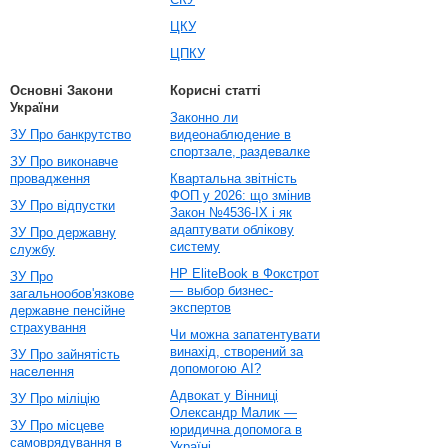
ЦКУ
ЦПКУ
Основні Закони
Корисні статті
України
Законно ли
ЗУ Про банкрутство
видеонаблюдение в
спортзале, раздевалке
ЗУ Про виконавче
провадження
Квартальна звітність
ФОП у 2026: що змінив
ЗУ Про відпустки
Закон №4536-IX і як
адаптувати облікову
ЗУ Про державну
систему
службу
HP EliteBook в Фокстрот
ЗУ Про
— выбор бизнес-
загальнообов'язкове
экспертов
державне пенсійне
страхування
Чи можна запатентувати
винахід, створений за
ЗУ Про зайнятість
допомогою AI?
населення
Адвокат у Вінниці
ЗУ Про міліцію
Олександр Малик —
ЗУ Про місцеве
юридична допомога в
самоврядування в
Україні