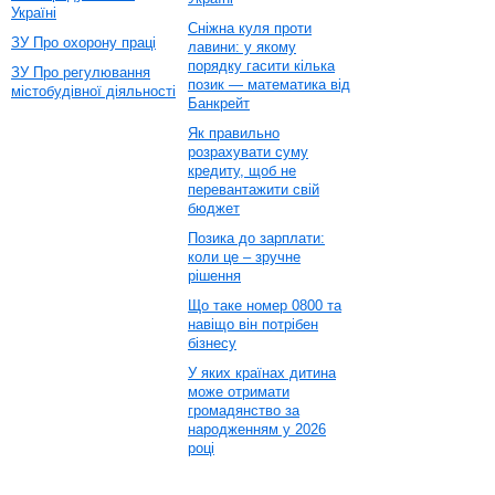
Україні
Сніжна куля проти
ЗУ Про охорону праці
лавини: у якому
порядку гасити кілька
ЗУ Про регулювання
позик — математика від
містобудівної діяльності
Банкрейт
Як правильно
розрахувати суму
кредиту, щоб не
перевантажити свій
бюджет
Позика до зарплати:
коли це – зручне
рішення
Що таке номер 0800 та
навіщо він потрібен
бізнесу
У яких країнах дитина
може отримати
громадянство за
народженням у 2026
році