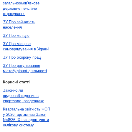
загальнообов'язкове
державне пенсійне
страхування
ЗУ Про зайнятість
населення
ЗУ Про міліцію
ЗУ Про місцеве
самоврядування в Україні
ЗУ Про охорону праці
ЗУ Про регулювання
містобудівної діяльності
Корисні статті
Законно ли
видеонаблюдение в
спортзале, раздевалке
Квартальна звітність ФОП
у 2026: що змінив Закон
№4536-IX і як адаптувати
облікову систему