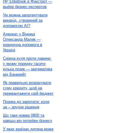
HP EliteBook в Фокстрот —
выбор бизнес-экспертов
Чи можна запатентувати
винахід, створений за
допомогою AI?
Адвокат у Вінниці
Олександр Малик —
юридична допомога в
Україні
Сніжна куля проти лавини:
у якому порядку гасити
кілька позик — математика
від Банкрейт
Як правильно розрахувати
суму кредиту, щоб не
перевантажити свій бюджет
Позика до зарплати: коли
це – зручне рішення
Що таке номер 0800 та
навіщо він потрібен бізнесу
У яких країнах дитина може