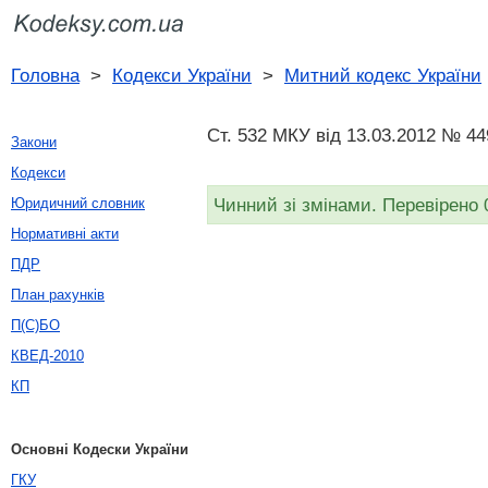
Головна
>
Кодекси України
>
Митний кодекс України
Ст. 532 МКУ від 13.03.2012 № 44
Закони
Кодекси
Чинний зі змінами. Перевірено 
Юридичний словник
Нормативні акти
ПДР
План рахунків
П(С)БО
КВЕД-2010
КП
Основні Кодески України
ГКУ