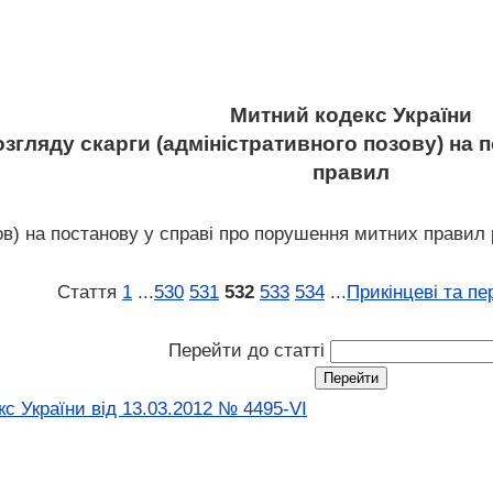
Митний кодекс України
озгляду скарги (адміністративного позову) на
правил
ов) на постанову у справі про порушення митних правил 
Стаття
1
...
530
531
532
533
534
...
Прикінцеві та пе
Перейти до статті
с України від 13.03.2012 № 4495-VI