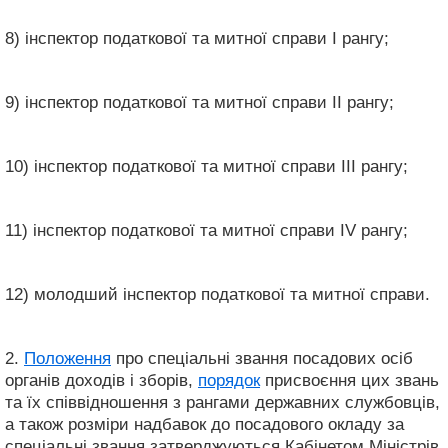
8) інспектор податкової та митної справи I рангу;
9) інспектор податкової та митної справи II рангу;
10) інспектор податкової та митної справи III рангу;
11) інспектор податкової та митної справи IV рангу;
12) молодший інспектор податкової та митної справи.
2.
Положення
про спеціальні звання посадових осіб
органів доходів і зборів,
порядок
присвоєння цих звань
та їх співвідношення з рангами державних службовців,
а також розміри надбавок до посадового окладу за
спеціальні звання затверджуються Кабінетом Міністрів