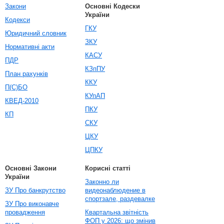
Закони
Основні Кодески
України
Кодекси
ГКУ
Юридичний словник
ЗКУ
Нормативні акти
КАСУ
ПДР
КЗпПУ
План рахунків
ККУ
П(С)БО
КУпАП
КВЕД-2010
ПКУ
КП
СКУ
ЦКУ
ЦПКУ
Основні Закони
Корисні статті
України
Законно ли
ЗУ Про банкрутство
видеонаблюдение в
спортзале, раздевалке
ЗУ Про виконавче
провадження
Квартальна звітність
ФОП у 2026: що змінив