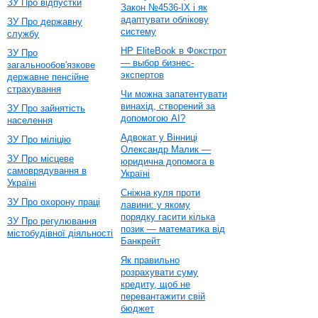
ЗУ Про відпустки
Закон №4536-IX і як
адаптувати облікову
ЗУ Про державну
систему
службу
HP EliteBook в Фокстрот
ЗУ Про
— выбор бизнес-
загальнообов'язкове
экспертов
державне пенсійне
страхування
Чи можна запатентувати
винахід, створений за
ЗУ Про зайнятість
допомогою AI?
населення
Адвокат у Вінниці
ЗУ Про міліцію
Олександр Малик —
ЗУ Про місцеве
юридична допомога в
самоврядування в
Україні
Україні
Сніжна куля проти
ЗУ Про охорону праці
лавини: у якому
порядку гасити кілька
ЗУ Про регулювання
позик — математика від
містобудівної діяльності
Банкрейт
Як правильно
розрахувати суму
кредиту, щоб не
перевантажити свій
бюджет