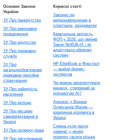
Основні Закони
Корисні статті
України
Законно ли
ЗУ Про банкрутство
видеонаблюдение в
спортзале, раздевалке
ЗУ Про виконавче
провадження
Квартальна звітність
ФОП у 2026: що змінив
ЗУ Про відпустки
Закон №4536-IX і як
адаптувати облікову
ЗУ Про державну
систему
службу
HP EliteBook в Фокстрот
ЗУ Про
— выбор бизнес-
загальнообов'язкове
экспертов
державне пенсійне
страхування
Чи можна запатентувати
винахід, створений за
ЗУ Про зайнятість
допомогою AI?
населення
Адвокат у Вінниці
ЗУ Про міліцію
Олександр Малик —
ЗУ Про місцеве
юридична допомога в
самоврядування в
Україні
Україні
Сніжна куля проти
ЗУ Про охорону праці
лавини: у якому
порядку гасити кілька
ЗУ Про регулювання