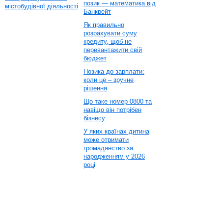
позик — математика від
містобудівної діяльності
Банкрейт
Як правильно
розрахувати суму
кредиту, щоб не
перевантажити свій
бюджет
Позика до зарплати:
коли це – зручне
рішення
Що таке номер 0800 та
навіщо він потрібен
бізнесу
У яких країнах дитина
може отримати
громадянство за
народженням у 2026
році