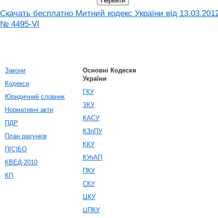
Скачать бесплатно Митний кодекс України від 13.03.201
№ 4495-VI
Закони
Основні Кодески
України
Кодекси
ГКУ
Юридичний словник
ЗКУ
Нормативні акти
КАСУ
ПДР
КЗпПУ
План рахунків
ККУ
П(С)БО
КУпАП
КВЕД-2010
ПКУ
КП
СКУ
ЦКУ
ЦПКУ