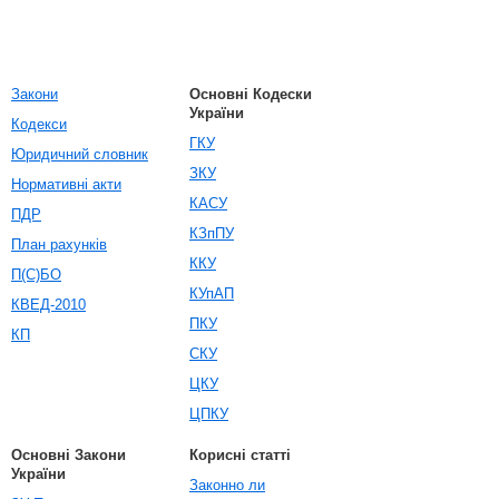
Закони
Основні Кодески
України
Кодекси
ГКУ
Юридичний словник
ЗКУ
Нормативні акти
КАСУ
ПДР
КЗпПУ
План рахунків
ККУ
П(С)БО
КУпАП
КВЕД-2010
ПКУ
КП
СКУ
ЦКУ
ЦПКУ
Основні Закони
Корисні статті
України
Законно ли