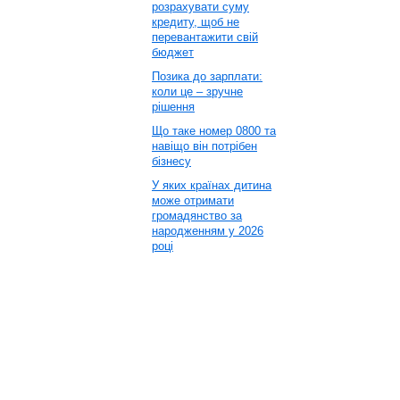
розрахувати суму
кредиту, щоб не
перевантажити свій
бюджет
Позика до зарплати:
коли це – зручне
рішення
Що таке номер 0800 та
навіщо він потрібен
бізнесу
У яких країнах дитина
може отримати
громадянство за
народженням у 2026
році