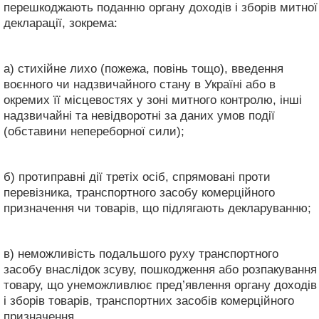
перешкоджають поданню органу доходів і зборів митної
декларації, зокрема:
а) стихійне лихо (пожежа, повінь тощо), введення
воєнного чи надзвичайного стану в Україні або в
окремих її місцевостях у зоні митного контролю, інші
надзвичайні та невідворотні за даних умов події
(обставини непереборної сили);
б) протиправні дії третіх осіб, спрямовані проти
перевізника, транспортного засобу комерційного
призначення чи товарів, що підлягають декларуванню;
в) неможливість подальшого руху транспортного
засобу внаслідок зсуву, пошкодження або розпакування
товару, що унеможливлює пред’явлення органу доходів
і зборів товарів, транспортних засобів комерційного
призначення.