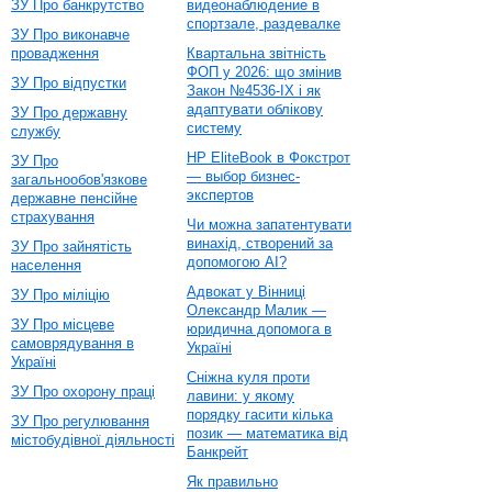
ЗУ Про банкрутство
видеонаблюдение в
спортзале, раздевалке
ЗУ Про виконавче
провадження
Квартальна звітність
ФОП у 2026: що змінив
ЗУ Про відпустки
Закон №4536-IX і як
адаптувати облікову
ЗУ Про державну
систему
службу
HP EliteBook в Фокстрот
ЗУ Про
— выбор бизнес-
загальнообов'язкове
экспертов
державне пенсійне
страхування
Чи можна запатентувати
винахід, створений за
ЗУ Про зайнятість
допомогою AI?
населення
Адвокат у Вінниці
ЗУ Про міліцію
Олександр Малик —
ЗУ Про місцеве
юридична допомога в
самоврядування в
Україні
Україні
Сніжна куля проти
ЗУ Про охорону праці
лавини: у якому
порядку гасити кілька
ЗУ Про регулювання
позик — математика від
містобудівної діяльності
Банкрейт
Як правильно