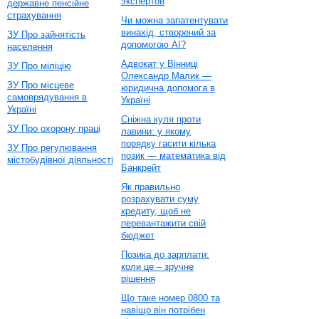
экспертов
державне пенсійне
страхування
Чи можна запатентувати
винахід, створений за
ЗУ Про зайнятість
допомогою AI?
населення
Адвокат у Вінниці
ЗУ Про міліцію
Олександр Малик —
ЗУ Про місцеве
юридична допомога в
самоврядування в
Україні
Україні
Сніжна куля проти
ЗУ Про охорону праці
лавини: у якому
порядку гасити кілька
ЗУ Про регулювання
позик — математика від
містобудівної діяльності
Банкрейт
Як правильно
розрахувати суму
кредиту, щоб не
перевантажити свій
бюджет
Позика до зарплати:
коли це – зручне
рішення
Що таке номер 0800 та
навіщо він потрібен