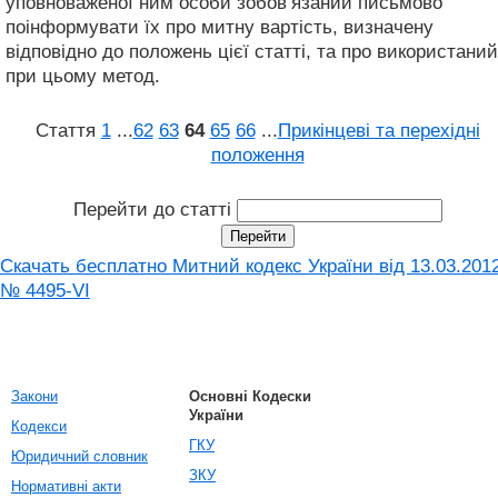
уповноваженої ним особи зобов’язаний письмово
поінформувати їх про митну вартість, визначену
відповідно до положень цієї статті, та про використаний
при цьому метод.
Стаття
1
...
62
63
64
65
66
...
Прикінцеві та перехідні
положення
Перейти до статті
Скачать бесплатно Митний кодекс України від 13.03.201
№ 4495-VI
Закони
Основні Кодески
України
Кодекси
ГКУ
Юридичний словник
ЗКУ
Нормативні акти