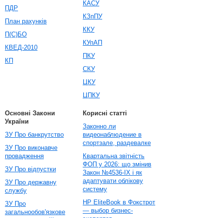
КАСУ
ПДР
КЗпПУ
План рахунків
ККУ
П(С)БО
КУпАП
КВЕД-2010
ПКУ
КП
СКУ
ЦКУ
ЦПКУ
Основні Закони
Корисні статті
України
Законно ли
ЗУ Про банкрутство
видеонаблюдение в
спортзале, раздевалке
ЗУ Про виконавче
провадження
Квартальна звітність
ФОП у 2026: що змінив
ЗУ Про відпустки
Закон №4536-IX і як
адаптувати облікову
ЗУ Про державну
систему
службу
HP EliteBook в Фокстрот
ЗУ Про
— выбор бизнес-
загальнообов'язкове