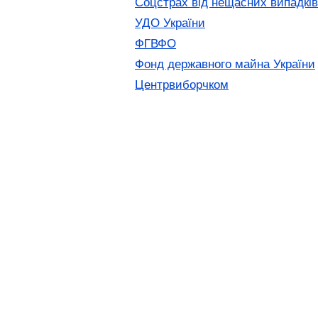
Соцстрах від нещасних випадків
УДО України
ФГВФО
Фонд державного майна України
Центрвиборчком