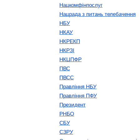
Нацкомфінпослуг
Нацрада з питань телебачення
НБУ
НКАУ
НКРЕКП
НКРЗІ
НКЦПФР
ПВС
ПВСС
Правління НБУ
Правління ПФУ
Президент
РНБО
СБУ
СЗРУ