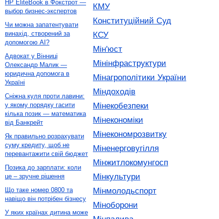
HP EliteBook в Фокстрот —
КМУ
выбор бизнес-экспертов
Конституційний Суд
Чи можна запатентувати
винахід, створений за
КСУ
допомогою AI?
Мін'юст
Адвокат у Вінниці
Мінінфраструктури
Олександр Малик —
юридична допомога в
Мінагрополітики України
Україні
Міндоходів
Сніжна куля проти лавини:
Мінекобезпеки
у якому порядку гасити
кілька позик — математика
Мінекономіки
від Банкрейт
Мінекономрозвитку
Як правильно розрахувати
суму кредиту, щоб не
Міненерговугілля
перевантажити свій бюджет
Мінжитлокомунгосп
Позика до зарплати: коли
Мінкультури
це – зручне рішення
Мінмолодьспорт
Що таке номер 0800 та
навіщо він потрібен бізнесу
Міноборони
У яких країнах дитина може