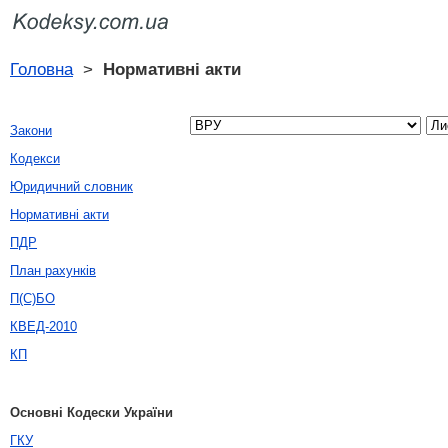
Головна
>
Нормативні акти
Закони
Кодекси
Юридичний словник
Нормативні акти
ПДР
План рахунків
П(С)БО
КВЕД-2010
КП
Основні Кодески України
ГКУ