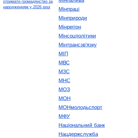
Мінпалива
отримати громадянство за
народженням у 2026 році
Мінпраці
Мінприроди
Мінрегіон
Мінсоцполітики
Мінтрансзв'язку
МІП
МВС
МЗС
МНС
МОЗ
МОН
МОНмолодьспорт
МФУ
Національний банк
Нацдержслужба