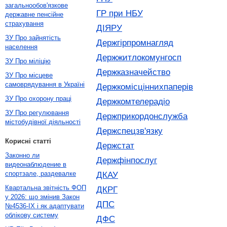
загальнообов'язкове
ГР при НБУ
державне пенсійне
страхування
ДІЯРУ
ЗУ Про зайнятість
Держгірпромнагляд
населення
Держжитлокомунгосп
ЗУ Про міліцію
Держказначейство
ЗУ Про місцеве
самоврядування в Україні
Держкомісціннихпаперів
ЗУ Про охорону праці
Держкомтелерадіо
ЗУ Про регулювання
Держприкордонслужба
містобудівної діяльності
Держспецзв'язку
Корисні статті
Держстат
Законно ли
Держфінпослуг
видеонаблюдение в
спортзале, раздевалке
ДКАУ
Квартальна звітність ФОП
ДКРГ
у 2026: що змінив Закон
ДПС
№4536-IX і як адаптувати
облікову систему
ДФС