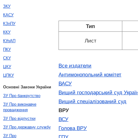
ЗКУ
КАСУ
КЗпПУ
Тип
ККУ
Лист
КУпАП
ПКУ
СКУ
Все издатели
ЦКУ
Антимонопольний комітет
ЦПКУ
ВАСУ
Основні Закони України
Вищий господарський суд Украї
ЗУ Про банкрутство
Вищий спеціалізований суд
ЗУ Про виконавче
ВРУ
провадження
ЗУ Про відпустки
ВСУ
ЗУ Про державну службу
Голова ВРУ
ЗУ Про
ГПУ