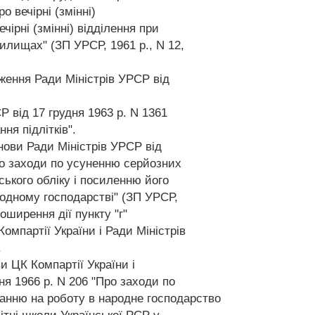
 вечірні (змінні)
чірні (змінні) відділення при
илищах" (ЗП УРСР, 1961 р., N 12,
ження Ради Міністрів УРСР від
Р від 17 грудня 1963 р. N 1361
я підлітків".
нови Ради Міністрів УРСР від
ро заходи по усуненню серйозних
рського обліку і посиленню його
родному господарстві" (ЗП УРСР,
поширення дії пункту "г"
омпартії України і Ради Міністрів
.
ви ЦК Компартії України і
ня 1966 р. N 206 "Про заходи по
анню на роботу в народне господарство