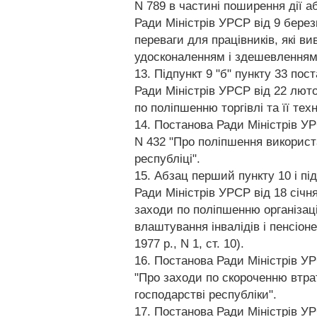
N 789 в частині поширення дії а
Ради Міністрів УРСР від 9 березн
переваги для працівників, які ви
удосконаленням і здешевленням 
13. Підпункт 9 "б" пункту 33 пос
Ради Міністрів УРСР від 22 люто
по поліпшенню торгівлі та її тех
14. Постанова Ради Міністрів УР
N 432 "Про поліпшення використ
республіці".
15. Абзац перший пункту 10 і пі
Ради Міністрів УРСР від 18 січня
заходи по поліпшенню організаці
влаштування інвалідів і пенсіоне
1977 р., N 1, ст. 10).
16. Постанова Ради Міністрів УР
"Про заходи по скороченню втра
господарстві республіки".
17. Постанова Ради Міністрів УР