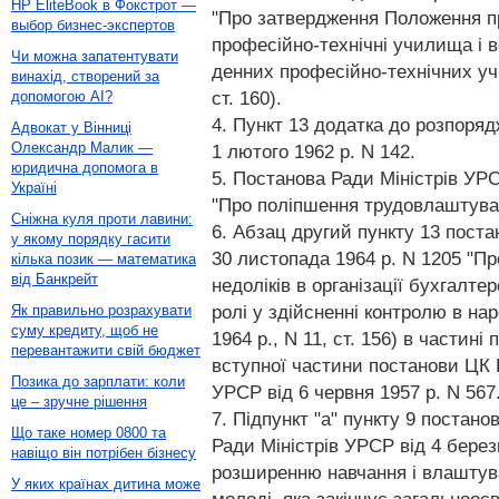
HP EliteBook в Фокстрот —
"Про затвердження Положення про
выбор бизнес-экспертов
професійно-технічні училища і ве
Чи можна запатентувати
денних професійно-технічних уч
винахід, створений за
ст. 160).
допомогою AI?
4. Пункт 13 додатка до розпоряд
Адвокат у Вінниці
Олександр Малик —
1 лютого 1962 р. N 142.
юридична допомога в
5. Постанова Ради Міністрів УРС
Україні
"Про поліпшення трудовлаштуванн
Сніжна куля проти лавини:
6. Абзац другий пункту 13 поста
у якому порядку гасити
30 листопада 1964 р. N 1205 "П
кілька позик — математика
від Банкрейт
недоліків в організації бухгалте
ролі у здійсненні контролю в на
Як правильно розрахувати
суму кредиту, щоб не
1964 р., N 11, ст. 156) в частині 
перевантажити свій бюджет
вступної частини постанови ЦК К
Позика до зарплати: коли
УРСР від 6 червня 1957 р. N 567
це – зручне рішення
7. Підпункт "а" пункту 9 постано
Що таке номер 0800 та
Ради Міністрів УРСР від 4 берез
навіщо він потрібен бізнесу
розширенню навчання і влаштув
У яких країнах дитина може