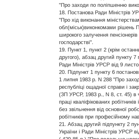
"Про заходи по поліпшенню вико
18. Постанова Ради Міністрів УР
"Про хід виконання міністерств
обл(міськ)виконкомами рішень Па
широкого залучення пенсіонерів 
господарстві".
19. Пункт 1, пункт 2 (крім остан
другого), абзац другий пункту 7 
Ради Міністрів УРСР від 9 листо
20. Підпункт 1 пункту 6 постано
1 липня 1983 р. N 288 "Про зах
республіці ощадної справи і зак
(ЗП УРСР, 1983 р., N 8, ст. 45) 
праці кваліфікованих робітників 
без звільнення від основної ро
робітників при професійному нав
21. Абзац другий підпункту 2 пу
України і Ради Міністрів УРСР ві