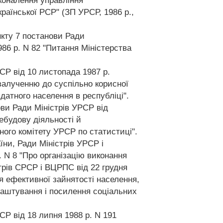
сконалення управління
аїнської РСР" (ЗП УРСР, 1986 р.,
нкту 7 постанови Ради
986 р. N 82 "Питання Міністерства
СР від 10 листопада 1987 р.
залученню до суспільно корисної
датного населення в республіці".
ови Ради Міністрів УРСР від
ребудову діяльності й
ного комітету УРСР по статистиці".
їни, Ради Міністрів УРСР і
. N 8 "Про організацію виконання
рів СРСР і ВЦРПС від 22 грудня
я ефективної зайнятості населення,
аштування і посилення соціальних
СР від 18 липня 1988 р. N 191