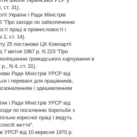
вітні школи Української РСР у
 ст. 31).
ії України і Ради Міністрів
16 "Про заходи по забезпеченню
ті праці в промисловості і
 2, ст. 14).
кту 25 постанови ЦК Компартії
д 7 квітня 1967 р. N 223 "Про
поліпшенню громадського харчування в
., N 4, ст. 31).
нови Ради Міністрів УРСР від
ьги і переваги для працівників,
удосконаленням і здешевленням
їни і Ради Міністрів УРСР від
заходи по посиленню боротьби з
пільно корисної праці і ведуть
посіб життя".
в УРСР від 10 вересня 1970 р.