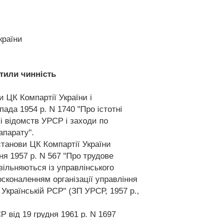
країни
тили чинність
ви ЦК Компартії України і
пада 1954 р. N 1740 "Про істотні
 і відомств УРСР і заходи по
апарату".
останови ЦК Компартії України
ня 1957 р. N 567 "Про трудове
вільняються із управлінського
сконаленням організації управління
Українській РСР" (ЗП УРСР, 1957 р.,
Р від 19 грудня 1961 р. N 1697