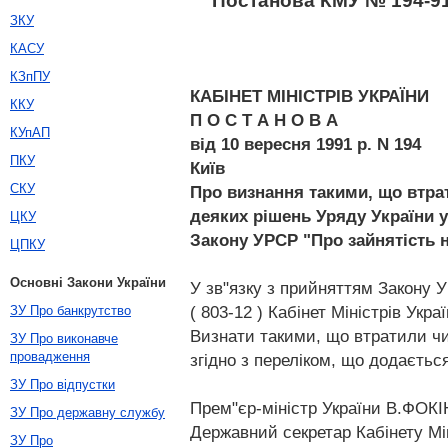
Постанова КМУ № 194-91-
ЗКУ
КАСУ
КЗпПУ
КАБІНЕТ МІНІСТРІВ УКРАЇНИ
ККУ
П О С Т А Н О В А
КУпАП
від 10 вересня 1991 р. N 194
ПКУ
Київ
СКУ
Про визнання такими, що втра
деяких рішень Уряду України у
ЦКУ
Закону УРСР "Про зайнятість 
ЦПКУ
Основні Закони України
У зв"язку з прийняттям Закону 
( 803-12 ) Кабінет Міністрів Укра
ЗУ Про банкрутство
Визнати такими, що втратили чи
ЗУ Про виконавче
провадження
згідно з переліком, що додається
ЗУ Про відпустки
Прем"єр-міністр України В.ФОКІ
ЗУ Про державну службу
Державний секретар Кабінету Мі
ЗУ Про