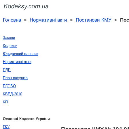
Головна
>
Нормативні акти
>
Постанови КМУ
>
Пос
Закони
Кодекси
Юридичний словник
Нормативні акти
ПДР
План рахунків
П(С)БО
КВЕД-2010
КП
Основні Кодески України
ГКУ