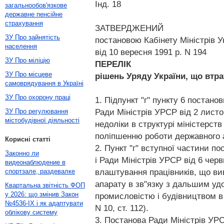
Інд. 18
загальнообов'язкове
державне пенсійне
страхування
ЗАТВЕРДЖЕНИЙ
ЗУ Про зайнятість
постановою Кабінету Міністрів У
населення
від 10 вересня 1991 р. N 194
ЗУ Про міліцію
ПЕРЕЛІК
ЗУ Про місцеве
рішень Уряду України, що втра
самоврядування в Україні
ЗУ Про охорону праці
1. Підпункт "г" пункту 6 постано
Ради Міністрів УРСР від 2 листо
ЗУ Про регулювання
містобудівної діяльності
недоліки в структурі міністерств
поліпшенню роботи державного 
Корисні статті
2. Пункт "г" вступної частини п
Законно ли
і Ради Міністрів УРСР від 6 черв
видеонаблюдение в
влаштування працівників, що ви
спортзале, раздевалке
апарату в зв"язку з дальшим удо
Квартальна звітність ФОП
у 2026: що змінив Закон
промисловістю і будівництвом в 
№4536-IX і як адаптувати
N 10, ст. 112).
облікову систему
3. Постанова Ради Міністрів УРС