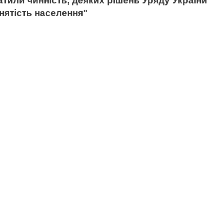
атили чинність, деяких рішень Уряду України
нятість населення"