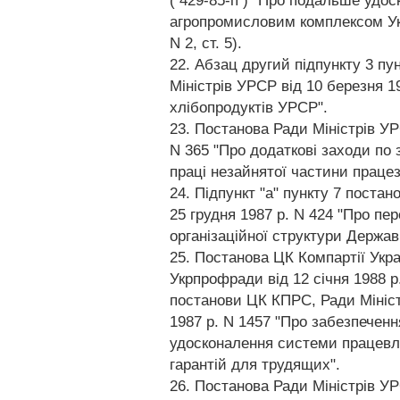
( 429-85-п ) "Про подальше удо
агропромисловим комплексом Укр
N 2, ст. 5).
22. Абзац другий підпункту 3 пу
Міністрів УРСР від 10 березня 1
хлібопродуктів УРСР".
23. Постанова Ради Міністрів УР
N 365 "Про додаткові заходи по 
праці незайнятої частини працез
24. Підпункт "а" пункту 7 постан
25 грудня 1987 р. N 424 "Про пе
організаційної структури Держав
25. Постанова ЦК Компартії Укра
Укрпрофради від 12 січня 1988 р
постанови ЦК КПРС, Ради Мініст
1987 р. N 1457 "Про забезпеченн
удосконалення системи працевл
гарантій для трудящих".
26. Постанова Ради Міністрів УР