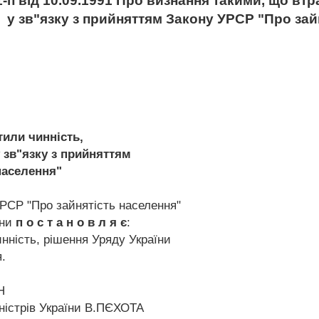
п від 10.09.1991 Про визнання такими, що втр
у зв"язку з прийняттям Закону УРСР "Про зай
тили чинність,
 зв"язку з прийняттям
населення"
УРСР "Про зайнятість населення"
їни
п о с т а н о в л я є
:
нність, рішення Уряду України
.
Н
ністрів України В.ПЄХОТА