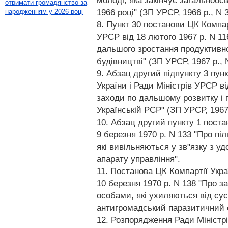
молоді, яка закінчує загальноос
отримати громадянство за
1966 році" (ЗП УРСР, 1966 р., N 3,
народженням у 2026 році
8. Пункт 30 постанови ЦК Компарт
УРСР від 18 лютого 1967 р. N 1
дальшого зростання продуктивнос
будівництві" (ЗП УРСР, 1967 р., N
9. Абзац другий підпункту 3 пун
України і Ради Міністрів УРСР ві
заходи по дальшому розвитку і 
Українській РСР" (ЗП УРСР, 1967 р
10. Абзац другий пункту 1 поста
9 березня 1970 р. N 133 "Про піл
які вивільняються у зв"язку з 
апарату управління".
11. Постанова ЦК Компартії Укра
10 березня 1970 р. N 138 "Про 
особами, які ухиляються від сус
антигромадський паразитичний с
12. Розпорядження Ради Міністрі