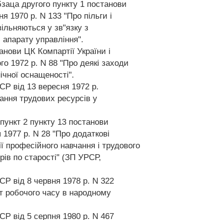
бзаца другого пункту 1 постанови
я 1970 р. N 133 "Про пільги і
вільняються у зв"язку з
апарату управління".
танови ЦК Компартії України і
го 1972 р. N 88 "Про деякі заходи
нічної оснащеності".
СР від 13 вересня 1972 р.
ання трудових ресурсів у
дпункт 2 пункту 13 постанови
 1977 р. N 28 "Про додаткові
ї професійного навчання і трудового
рів по старості" (ЗП УРСР,
СР від 8 червня 1978 р. N 322
т робочого часу в народному
СР від 5 серпня 1980 р. N 467