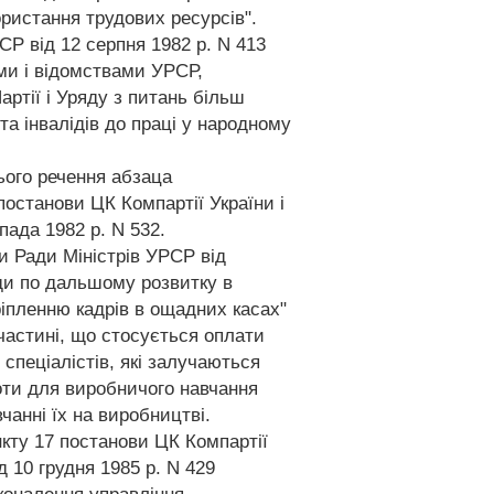
ристання трудових ресурсів".
СР від 12 серпня 1982 р. N 413
ами і відомствами УРСР,
ртії і Уряду з питань більш
та інвалідів до праці у народному
нього речення абзаца
постанови ЦК Компартії України і
пада 1982 р. N 532.
ви Ради Міністрів УРСР від
оди по дальшому розвитку в
ріпленню кадрів в ощадних касах"
в частині, що стосується оплати
і спеціалістів, які залучаються
боти для виробничого навчання
чанні їх на виробництві.
нкту 17 постанови ЦК Компартії
д 10 грудня 1985 р. N 429