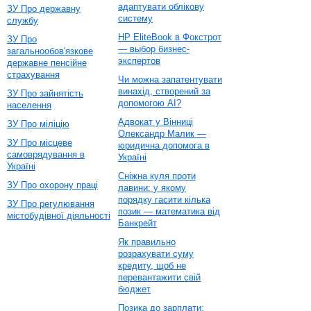
адаптувати облікову
ЗУ Про державну
систему
службу
HP EliteBook в Фокстрот
ЗУ Про
— выбор бизнес-
загальнообов'язкове
экспертов
державне пенсійне
страхування
Чи можна запатентувати
винахід, створений за
ЗУ Про зайнятість
допомогою AI?
населення
Адвокат у Вінниці
ЗУ Про міліцію
Олександр Малик —
ЗУ Про місцеве
юридична допомога в
самоврядування в
Україні
Україні
Сніжна куля проти
ЗУ Про охорону праці
лавини: у якому
порядку гасити кілька
ЗУ Про регулювання
позик — математика від
містобудівної діяльності
Банкрейт
Як правильно
розрахувати суму
кредиту, щоб не
перевантажити свій
бюджет
Позика до зарплати: