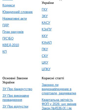
України
Кодекси
ГКУ
Юридичний словник
ЗКУ
Нормативні акти
КАСУ
ПДР
КЗпПУ
План рахунків
ККУ
П(С)БО
КУпАП
КВЕД-2010
ПКУ
КП
СКУ
ЦКУ
ЦПКУ
Основні Закони
Корисні статті
України
Законно ли
ЗУ Про банкрутство
видеонаблюдение в
спортзале, раздевалке
ЗУ Про виконавче
провадження
Квартальна звітність
ФОП у 2026: що змінив
ЗУ Про відпустки
Закон №4536-IX і як