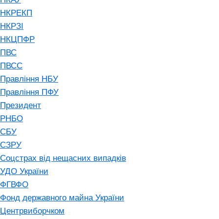
НКРЕКП
НКРЗІ
НКЦПФР
ПВС
ПВСС
Правління НБУ
Правління ПФУ
Президент
РНБО
СБУ
СЗРУ
Соцстрах від нещасних випадків
УДО України
ФГВФО
Фонд державного майна України
Центрвиборчком