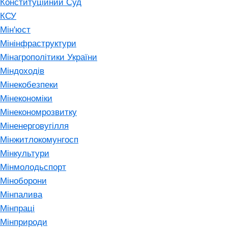
Конституційний Суд
КСУ
Мін'юст
Мінінфраструктури
Мінагрополітики України
Міндоходів
Мінекобезпеки
Мінекономіки
Мінекономрозвитку
Міненерговугілля
Мінжитлокомунгосп
Мінкультури
Мінмолодьспорт
Міноборони
Мінпалива
Мінпраці
Мінприроди