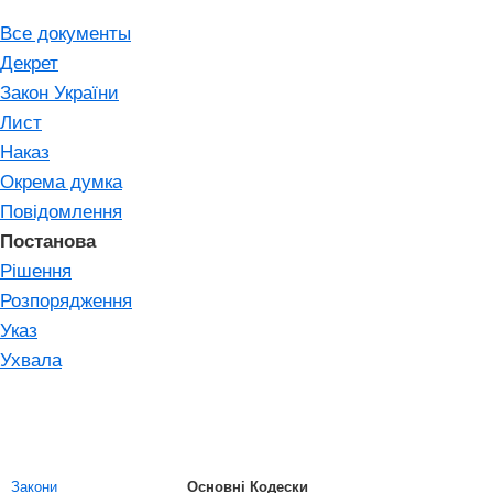
Все документы
Декрет
Закон України
Лист
Наказ
Окрема думка
Повідомлення
Постанова
Рішення
Розпорядження
Указ
Ухвала
Закони
Основні Кодески