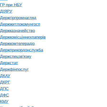
ГР при НБУ
ДІЯРУ
Держгірпромнагляд
Держжитлокомунгосп
Держказначейство
Держкомісціннихпаперів
Держкомтелерадіо
Держприкордонслужба
Держспецзв'язку
Держстат
Держфінпослуг
ДКАУ
ДКРГ
ДПС
ДФС
КМУ