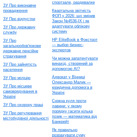
спортзале, раздевалке
ЗУ Про виконавче
провадження
Квартальна звітність
ФОП у 2026: що змінив
ЗУ Про відпустки
Закон №4536-IX і як
адаптувати облікову
ЗУ Про державну
систему
службу
HP EliteBook в Фокстрот
ЗУ Про
— выбор бизнес-
загальнообов'язкове
экспертов
державне пенсійне
страхування
Чи можна запатентувати
винахід, створений за
ЗУ Про зайнятість
допомогою AI?
населення
Адвокат у Вінниці
ЗУ Про міліцію
Олександр Малик —
ЗУ Про місцеве
юридична допомога в
самоврядування в
Україні
Україні
Сніжна куля проти
ЗУ Про охорону праці
лавини: у якому
порядку гасити кілька
ЗУ Про регулювання
позик — математика від
містобудівної діяльності
Банкрейт
Як правильно
розрахувати суму