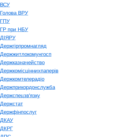
ВСУ
Голова ВРУ
ГПУ
ГР при НБУ
ДІЯРУ
Держгірпромнагляд
Держжитлокомунгосп
Держказначейство
Держкомісціннихпаперів
Держкомтелерадіо
Держприкордонслужба
Держспецзв'язку
Держстат
Держфінпослуг
ДКАУ
ДКРГ
ДПС