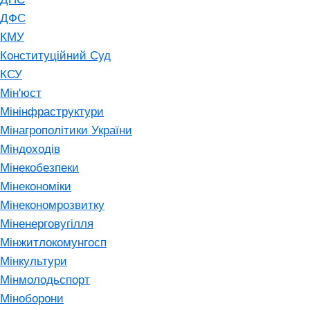
ДФС
КМУ
Конституційний Суд
КСУ
Мін'юст
Мінінфраструктури
Мінагрополітики України
Міндоходів
Мінекобезпеки
Мінекономіки
Мінекономрозвитку
Міненерговугілля
Мінжитлокомунгосп
Мінкультури
Мінмолодьспорт
Міноборони