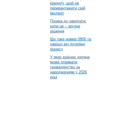
кредиту, щоб не
перевантажити свій
бюджет
Позика до зарплати:
коли це – зручне
рішення
Що таке номер 0800 та
навіщо він потрібен
бізнесу
У яких країнах дитина
може отримати
громадянство за
народженням у 2026
році