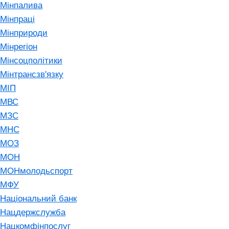
Мінпалива
Мінпраці
Мінприроди
Мінрегіон
Мінсоцполітики
Мінтрансзв'язку
МІП
МВС
МЗС
МНС
МОЗ
МОН
МОНмолодьспорт
МФУ
Національний банк
Нацдержслужба
Нацкомфінпослуг