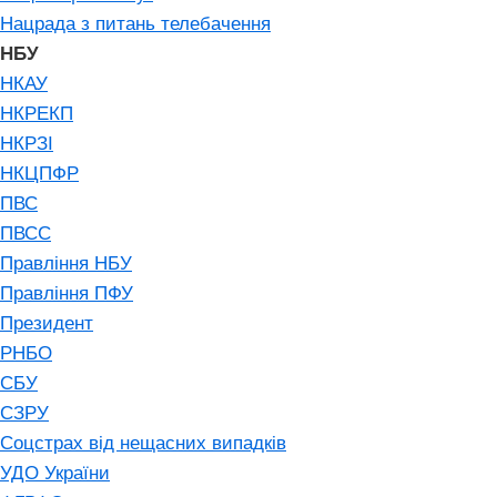
Нацрада з питань телебачення
НБУ
НКАУ
НКРЕКП
НКРЗІ
НКЦПФР
ПВС
ПВСС
Правління НБУ
Правління ПФУ
Президент
РНБО
СБУ
СЗРУ
Соцстрах від нещасних випадків
УДО України