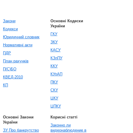
Закони
Основні Кодески
України
Кодекси
ГКУ
Юридичний словник
ЗКУ
Нормативні акти
КАСУ
ПДР
КЗпПУ
План рахунків
ККУ
П(С)БО
КУпАП
КВЕД-2010
ПКУ
КП
СКУ
ЦКУ
ЦПКУ
Основні Закони
Корисні статті
України
Законно ли
ЗУ Про банкрутство
видеонаблюдение в