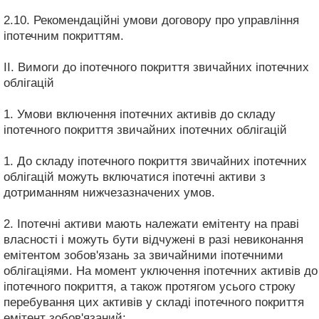
2.10. Рекомендаційні умови договору про управління
іпотечним покриттям.
II. Вимоги до іпотечного покриття звичайних іпотечних
облігацій
1. Умови включення іпотечних активів до складу
іпотечного покриття звичайних іпотечних облігацій
1. До складу іпотечного покриття звичайних іпотечних
облігацій можуть включатися іпотечні активи з
дотриманням нижчезазначених умов.
2. Іпотечні активи мають належати емітенту на праві
власності і можуть бути відчужені в разі невиконання
емітентом зобов'язань за звичайними іпотечними
облігаціями. На момент уключення іпотечних активів до
іпотечного покриття, а також протягом усього строку
перебування цих активів у складі іпотечного покриття
емітент зобов'язаний: