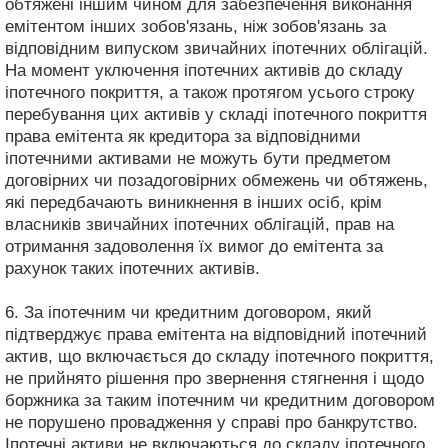
обтяжені іншим чином для забезпечення виконання
емітентом інших зобов'язань, ніж зобов'язань за
відповідним випуском звичайних іпотечних облігацій.
На момент уключення іпотечних активів до складу
іпотечного покриття, а також протягом усього строку
перебування цих активів у складі іпотечного покриття
права емітента як кредитора за відповідними
іпотечними активами не можуть бути предметом
договірних чи позадоговірних обмежень чи обтяжень,
які передбачають виникнення в інших осіб, крім
власників звичайних іпотечних облігацій, прав на
отримання задоволення їх вимог до емітента за
рахунок таких іпотечних активів.
6. За іпотечним чи кредитним договором, який
підтверджує права емітента на відповідний іпотечний
актив, що включається до складу іпотечного покриття,
не прийнято рішення про звернення стягнення і щодо
боржника за таким іпотечним чи кредитним договором
не порушено провадження у справі про банкрутство.
Іпотечні активи не включаються до складу іпотечного