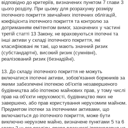
відповідно до критеріїв, визначених пунктом 7 глави 3
цього розділу. При цьому для розрахунку розміру
іпотечного покриття звичайних іпотечних облігацій,
коефіцієнта іпотечного покриття та контролю за
дотриманням емітентом вимог, зазначених у частині
третій статті 13 Закону, не враховуються іпотечні та
інші активи у складі іпотечного покриття, які
класифіковані як такі, що мають значний ризик
(субстандартні), високий ризик (сумнівні),
реалізований ризик (безнадійні).
13. До складу іпотечного покриття не можуть
включатися іпотечні активи, зобов'язання боржників за
якими забезпечені іпотекою об'єктів незавершеного
будівництва або іпотекою майнових прав, у тому числі
прав на об'єкти нерухомості, будівництво яких не
завершено, або прав користування нерухомим майном.
Предметом іпотеки за іпотечними активами, що
включаються до іпотечного покриття, може бути
виключно нерухоме майно, визначене пунктами 5 та 6