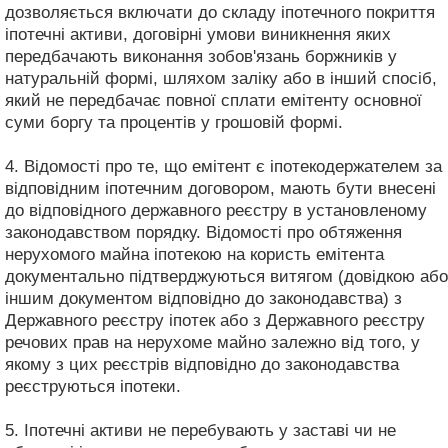
дозволяється включати до складу іпотечного покриття
іпотечні активи, договірні умови виникнення яких
передбачають виконання зобов'язань боржників у
натуральній формі, шляхом заліку або в інший спосіб,
який не передбачає повної сплати емітенту основної
суми боргу та процентів у грошовій формі.
4. Відомості про те, що емітент є іпотекодержателем за
відповідним іпотечним договором, мають бути внесені
до відповідного державного реєстру в установленому
законодавством порядку. Відомості про обтяження
нерухомого майна іпотекою на користь емітента
документально підтверджуються витягом (довідкою або
іншим документом відповідно до законодавства) з
Державного реєстру іпотек або з Державного реєстру
речових прав на нерухоме майно залежно від того, у
якому з цих реєстрів відповідно до законодавства
реєструються іпотеки.
5. Іпотечні активи не перебувають у заставі чи не