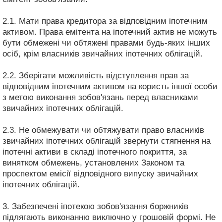
2.1. Мати права кредитора за відповідним іпотечним
активом. Права емітента на іпотечний актив не можуть
бути обмежені чи обтяжені правами будь-яких інших
осіб, крім власників звичайних іпотечних облігацій.
2.2. Зберігати можливість відступлення прав за
відповідним іпотечним активом на користь іншої особи
з метою виконання зобов'язань перед власниками
звичайних іпотечних облігацій.
2.3. Не обмежувати чи обтяжувати право власників
звичайних іпотечних облігацій звернути стягнення на
іпотечні активи в складі іпотечного покриття, за
винятком обмежень, установлених Законом та
проспектом емісії відповідного випуску звичайних
іпотечних облігацій.
3. Забезпечені іпотекою зобов'язання боржників
підлягають виконанню виключно у грошовій формі. Не