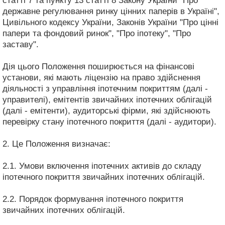
статті 7 та пункту 13 статті 8 Закону України "Про
державне регулювання ринку цінних паперів в Україні",
Цивільного кодексу України, Законів України "Про цінні
папери та фондовий ринок", "Про іпотеку", "Про
заставу".
Дія цього Положення поширюється на фінансові
установи, які мають ліцензію на право здійснення
діяльності з управління іпотечним покриттям (далі -
управителі), емітентів звичайних іпотечних облігацій
(далі - емітенти), аудиторські фірми, які здійснюють
перевірку стану іпотечного покриття (далі - аудитори).
2. Це Положення визначає:
2.1. Умови включення іпотечних активів до складу
іпотечного покриття звичайних іпотечних облігацій.
2.2. Порядок формування іпотечного покриття
звичайних іпотечних облігацій.