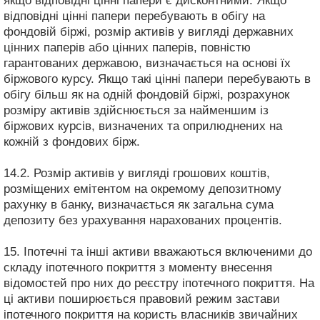
якщо відповідні цінні папери є дисконтними. Якщо
відповідні цінні папери перебувають в обігу на
фондовій біржі, розмір активів у вигляді державних
цінних паперів або цінних паперів, повністю
гарантованих державою, визначається на основі їх
біржового курсу. Якщо такі цінні папери перебувають в
обігу більш як на одній фондовій біржі, розрахунок
розміру активів здійснюється за найменшим із
біржових курсів, визначених та оприлюднених на
кожній з фондових бірж.
14.2. Розмір активів у вигляді грошових коштів,
розміщених емітентом на окремому депозитному
рахунку в банку, визначається як загальна сума
депозиту без урахування нарахованих процентів.
15. Іпотечні та інші активи вважаються включеними до
складу іпотечного покриття з моменту внесення
відомостей про них до реєстру іпотечного покриття. На
ці активи поширюється правовий режим застави
іпотечного покриття на користь власників звичайних