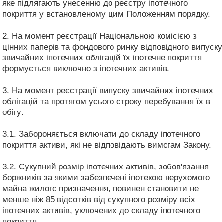
яке підлягають унесенню до реєстру іпотечного
покриття у встановленому цим Положенням порядку.
2. На момент реєстрації Національною комісією з
цінних паперів та фондового ринку відповідного випуску
звичайних іпотечних облігацій їх іпотечне покриття
формується виключно з іпотечних активів.
3. На момент реєстрації випуску звичайних іпотечних
облігацій та протягом усього строку перебування їх в
обігу:
3.1. Забороняється включати до складу іпотечного
покриття активи, які не відповідають вимогам Закону.
3.2. Сукупний розмір іпотечних активів, зобов'язання
боржників за якими забезпечені іпотекою нерухомого
майна жилого призначення, повинен становити не
менше ніж 85 відсотків від сукупного розміру всіх
іпотечних активів, уключених до складу іпотечного
покриття.