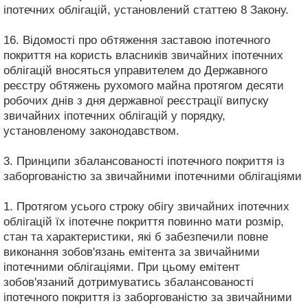
іпотечних облігацій, установлений статтею 8 Закону.
16. Відомості про обтяження заставою іпотечного
покриття на користь власників звичайних іпотечних
облігацій вносяться управителем до Державного
реєстру обтяжень рухомого майна протягом десяти
робочих днів з дня державної реєстрації випуску
звичайних іпотечних облігацій у порядку,
установленому законодавством.
3. Принципи збалансованості іпотечного покриття із
заборгованістю за звичайними іпотечними облігаціями
1. Протягом усього строку обігу звичайних іпотечних
облігацій їх іпотечне покриття повинно мати розмір,
стан та характеристики, які б забезпечили повне
виконання зобов'язань емітента за звичайними
іпотечними облігаціями. При цьому емітент
зобов'язаний дотримуватись збалансованості
іпотечного покриття із заборгованістю за звичайними