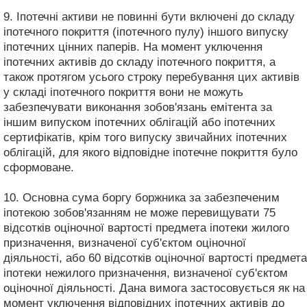
9. Іпотечні активи не повинні бути включені до складу
іпотечного покриття (іпотечного пулу) іншого випуску
іпотечних цінних паперів. На момент уключення
іпотечних активів до складу іпотечного покриття, а
також протягом усього строку перебування цих активів
у складі іпотечного покриття вони не можуть
забезпечувати виконання зобов'язань емітента за
іншим випуском іпотечних облігацій або іпотечних
сертифікатів, крім того випуску звичайних іпотечних
облігацій, для якого відповідне іпотечне покриття було
сформоване.
10. Основна сума боргу боржника за забезпеченим
іпотекою зобов'язанням не може перевищувати 75
відсотків оціночної вартості предмета іпотеки жилого
призначення, визначеної суб'єктом оціночної
діяльності, або 60 відсотків оціночної вартості предмета
іпотеки нежилого призначення, визначеної суб'єктом
оціночної діяльності. Дана вимога застосовується як на
момент уключення відповідних іпотечних активів до