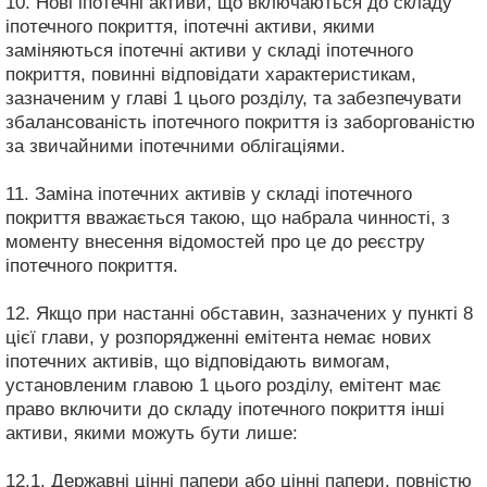
10. Нові іпотечні активи, що включаються до складу
іпотечного покриття, іпотечні активи, якими
заміняються іпотечні активи у складі іпотечного
покриття, повинні відповідати характеристикам,
зазначеним у главі 1 цього розділу, та забезпечувати
збалансованість іпотечного покриття із заборгованістю
за звичайними іпотечними облігаціями.
11. Заміна іпотечних активів у складі іпотечного
покриття вважається такою, що набрала чинності, з
моменту внесення відомостей про це до реєстру
іпотечного покриття.
12. Якщо при настанні обставин, зазначених у пункті 8
цієї глави, у розпорядженні емітента немає нових
іпотечних активів, що відповідають вимогам,
установленим главою 1 цього розділу, емітент має
право включити до складу іпотечного покриття інші
активи, якими можуть бути лише:
12.1. Державні цінні папери або цінні папери, повністю