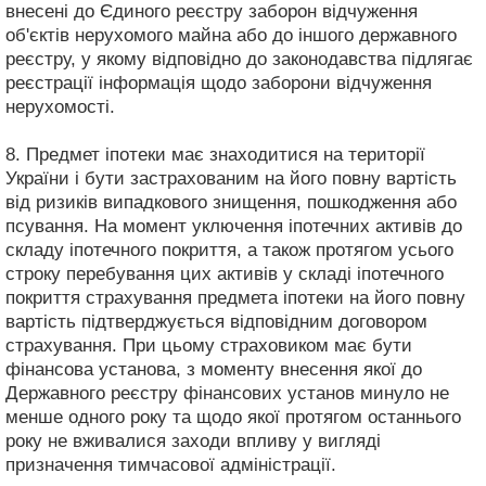
внесені до Єдиного реєстру заборон відчуження
об'єктів нерухомого майна або до іншого державного
реєстру, у якому відповідно до законодавства підлягає
реєстрації інформація щодо заборони відчуження
нерухомості.
8. Предмет іпотеки має знаходитися на території
України і бути застрахованим на його повну вартість
від ризиків випадкового знищення, пошкодження або
псування. На момент уключення іпотечних активів до
складу іпотечного покриття, а також протягом усього
строку перебування цих активів у складі іпотечного
покриття страхування предмета іпотеки на його повну
вартість підтверджується відповідним договором
страхування. При цьому страховиком має бути
фінансова установа, з моменту внесення якої до
Державного реєстру фінансових установ минуло не
менше одного року та щодо якої протягом останнього
року не вживалися заходи впливу у вигляді
призначення тимчасової адміністрації.