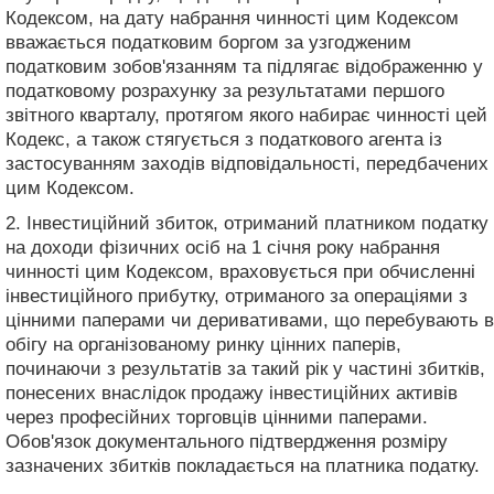
Кодексом, на дату набрання чинності цим Кодексом
вважається податковим боргом за узгодженим
податковим зобов'язанням та підлягає відображенню у
податковому розрахунку за результатами першого
звітного кварталу, протягом якого набирає чинності цей
Кодекс, а також стягується з податкового агента із
застосуванням заходів відповідальності, передбачених
цим Кодексом.
2. Інвестиційний збиток, отриманий платником податку
на доходи фізичних осіб на 1 січня року набрання
чинності цим Кодексом, враховується при обчисленні
інвестиційного прибутку, отриманого за операціями з
цінними паперами чи деривативами, що перебувають в
обігу на організованому ринку цінних паперів,
починаючи з результатів за такий рік у частині збитків,
понесених внаслідок продажу інвестиційних активів
через професійних торговців цінними паперами.
Обов'язок документального підтвердження розміру
зазначених збитків покладається на платника податку.