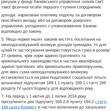
рахунок у фонді банківського управління членів сім'ї
такої фізичної особи першого ступеня споріднення;
доходи, нараховані платнику податку за договором
пенсійного вкладу або за договором довірчого
управління, укладеного з уповноваженим банком
відповідно до закону.
5. Якщо норми інших законів містять посилання на
неоподатковуваний мінімум доходів громадян, то для
цілей їх застосування використовується сума в розмірі
17 гривень, крім норм адміністративного та
кримінального законодавства в частині кваліфікації
адміністративних або кримінальних правопорушень,
для яких сума неоподатковуваного мінімуму
встановлюється на рівні податкової соціальної пільги,
визначеної підпунктом 169.1.1 пункту 169.1 статті 169
розділу IV цього Кодексу для відповідного року.
7. На період з 1 квітня до 1 липня 2014 року
призупинити дію підпункту 164.2.8 пункту 164.2
статті
164 цього Кодексу
в частині включення до загального