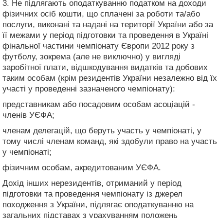
3. Не підлягають оподаткуванню податком на доходи
фізичних осіб кошти, що сплачені за роботи та/або
послуги, виконані та надані на території України або за
її межами у період підготовки та проведення в Україні
фінальної частини чемпіонату Європи 2012 року з
футболу, зокрема (але не виключно) у вигляді
заробітної плати, відшкодування видатків та добових
таким особам (крім резидентів України незалежно від їх
участі у проведенні зазначеного чемпіонату):
представникам або посадовим особам асоціацій -
членів УЄФА;
членам делегацій, що беруть участь у чемпіонаті, у
тому числі членам команд, які здобули право на участь
у чемпіонаті;
фізичним особам, акредитованим УЄФА.
Дохід інших нерезидентів, отриманий у період
підготовки та проведення чемпіонату із джерел
походження з України, підлягає оподаткуванню на
загальних підставах з урахуванням положень