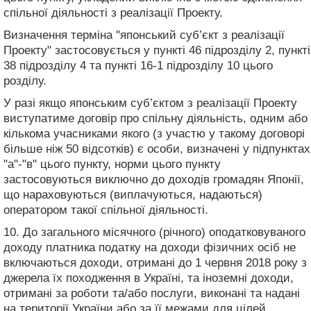
спільної діяльності з реалізації Проекту.
Визначення терміна "японський суб’єкт з реалізації
Проекту" застосовується у пункті 46 підрозділу 2, пункті
38 підрозділу 4 та пункті 16-1 підрозділу 10 цього
розділу.
У разі якщо японським суб’єктом з реалізації Проекту
виступатиме договір про спільну діяльність, одним або
кількома учасниками якого (з участю у такому договорі
більше ніж 50 відсотків) є особи, визначені у підпунктах
"а"-"в" цього пункту, норми цього пункту
застосовуються виключно до доходів громадян Японії,
що нараховуються (виплачуються, надаються)
оператором такої спільної діяльності.
10. До загального місячного (річного) оподатковуваного
доходу платника податку на доходи фізичних осіб не
включаються доходи, отримані до 1 червня 2018 року з
джерела їх походження в Україні, та іноземні доходи,
отримані за роботи та/або послуги, виконані та надані
на території України або за її межами для цілей