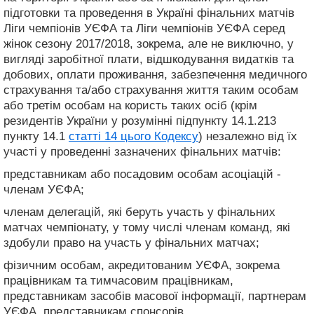
підготовки та проведення в Україні фінальних матчів
Ліги чемпіонів УЄФА та Ліги чемпіонів УЄФА серед
жінок сезону 2017/2018, зокрема, але не виключно, у
вигляді заробітної плати, відшкодування видатків та
добових, оплати проживання, забезпечення медичного
страхування та/або страхування життя таким особам
або третім особам на користь таких осіб (крім
резидентів України у розумінні підпункту 14.1.213
пункту 14.1
статті 14 цього Кодексу
) незалежно від їх
участі у проведенні зазначених фінальних матчів:
представникам або посадовим особам асоціацій -
членам УЄФА;
членам делегацій, які беруть участь у фінальних
матчах чемпіонату, у тому числі членам команд, які
здобули право на участь у фінальних матчах;
фізичним особам, акредитованим УЄФА, зокрема
працівникам та тимчасовим працівникам,
представникам засобів масової інформації, партнерам
УЄФА, представникам спонсорів.