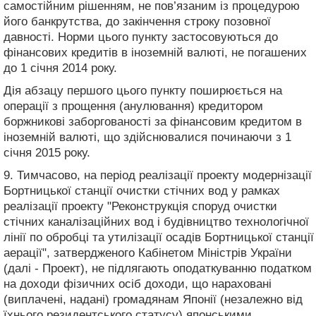
самостійним рішенням, не пов’язаним із процедурою
його банкрутства, до закінчення строку позовної
давності. Норми цього пункту застосовуються до
фінансових кредитів в іноземній валюті, не погашених
до 1 січня 2014 року.
Дія абзацу першого цього пункту поширюється на
операції з прощення (анулювання) кредитором
боржникові заборгованості за фінансовим кредитом в
іноземній валюті, що здійснювалися починаючи з 1
січня 2015 року.
9. Тимчасово, на період реалізації проекту модернізації
Бортницької станції очистки стічних вод у рамках
реалізації проекту "Реконструкція споруд очистки
стічних каналізаційних вод і будівництво технологічної
лінії по обробці та утилізації осадів Бортницької станції
аерації", затвердженого Кабінетом Міністрів України
(далі - Проект), не підлягають оподаткуванню податком
на доходи фізичних осіб доходи, що нараховані
(виплачені, надані) громадянам Японії (незалежно від
їхнього резидентського статусу) японськими