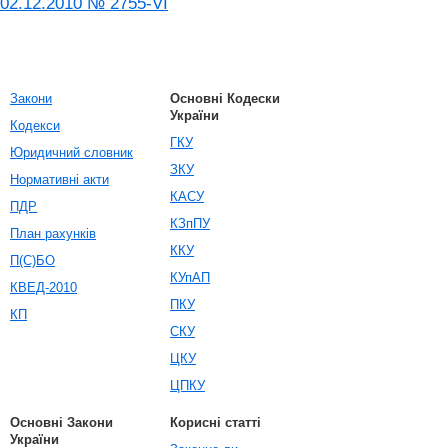
02.12.2010 № 2755-VI
Закони
Основні Кодески
України
Кодекси
ГКУ
Юридичний словник
ЗКУ
Нормативні акти
КАСУ
ПДР
КЗпПУ
План рахунків
ККУ
П(С)БО
КУпАП
КВЕД-2010
ПКУ
КП
СКУ
ЦКУ
ЦПКУ
Основні Закони
Корисні статті
України