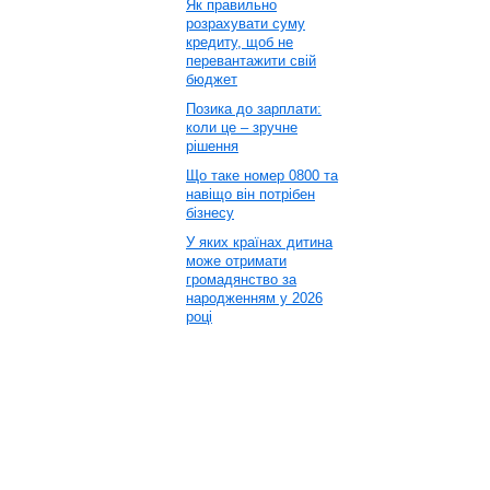
Як правильно
розрахувати суму
кредиту, щоб не
перевантажити свій
бюджет
Позика до зарплати:
коли це – зручне
рішення
Що таке номер 0800 та
навіщо він потрібен
бізнесу
У яких країнах дитина
може отримати
громадянство за
народженням у 2026
році