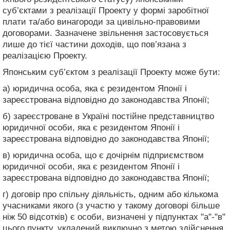
суб’єктами з реалізації Проекту у формі заробітної
плати та/або винагороди за цивільно-правовими
договорами. Зазначене звільнення застосовується
лише до тієї частини доходів, що пов’язана з
реалізацією Проекту.
Японським суб’єктом з реалізації Проекту може бути:
а) юридична особа, яка є резидентом Японії і
зареєстрована відповідно до законодавства Японії;
б) зареєстроване в Україні постійне представництво
юридичної особи, яка є резидентом Японії і
зареєстрована відповідно до законодавства Японії;
в) юридична особа, що є дочірнім підприємством
юридичної особи, яка є резидентом Японії і
зареєстрована відповідно до законодавства Японії;
г) договір про спільну діяльність, одним або кількома
учасниками якого (з участю у такому договорі більше
ніж 50 відсотків) є особи, визначені у підпунктах "а"-"в"
цього пункту, укладений виключно з метою здійснення