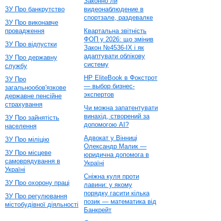
Законно ли
ЗУ Про банкрутство
видеонаблюдение в
спортзале, раздевалке
ЗУ Про виконавче
провадження
Квартальна звітність
ФОП у 2026: що змінив
ЗУ Про відпустки
Закон №4536-IX і як
адаптувати облікову
ЗУ Про державну
систему
службу
HP EliteBook в Фокстрот
ЗУ Про
— выбор бизнес-
загальнообов'язкове
экспертов
державне пенсійне
страхування
Чи можна запатентувати
винахід, створений за
ЗУ Про зайнятість
допомогою AI?
населення
Адвокат у Вінниці
ЗУ Про міліцію
Олександр Малик —
ЗУ Про місцеве
юридична допомога в
самоврядування в
Україні
Україні
Сніжна куля проти
ЗУ Про охорону праці
лавини: у якому
порядку гасити кілька
ЗУ Про регулювання
позик — математика від
містобудівної діяльності
Банкрейт