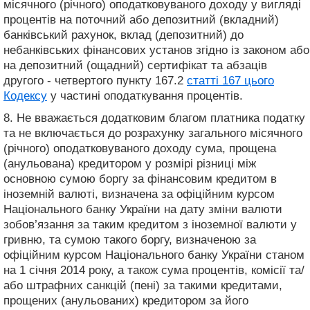
місячного (річного) оподатковуваного доходу у вигляді
процентів на поточний або депозитний (вкладний)
банківський рахунок, вклад (депозитний) до
небанківських фінансових установ згідно із законом або
на депозитний (ощадний) сертифікат та абзаців
другого - четвертого пункту 167.2
статті 167 цього
Кодексу
у частині оподаткування процентів.
8. Не вважається додатковим благом платника податку
та не включається до розрахунку загального місячного
(річного) оподатковуваного доходу сума, прощена
(анульована) кредитором у розмірі різниці між
основною сумою боргу за фінансовим кредитом в
іноземній валюті, визначена за офіційним курсом
Національного банку України на дату зміни валюти
зобов’язання за таким кредитом з іноземної валюти у
гривню, та сумою такого боргу, визначеною за
офіційним курсом Національного банку України станом
на 1 січня 2014 року, а також сума процентів, комісії та/
або штрафних санкцій (пені) за такими кредитами,
прощених (анульованих) кредитором за його