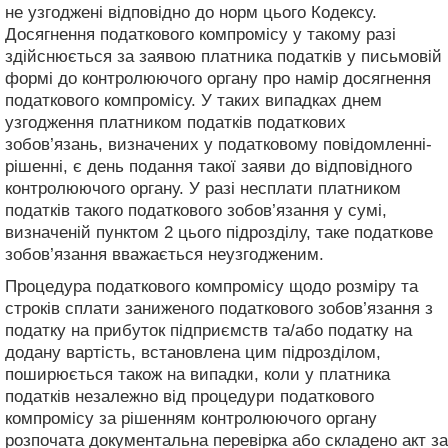
не узгоджені відповідно до норм цього Кодексу.
Досягнення податкового компромісу у такому разі
здійснюється за заявою платника податків у письмовій
формі до контролюючого органу про намір досягнення
податкового компромісу. У таких випадках днем
узгодження платником податків податкових
зобов’язань, визначених у податковому повідомленні-
рішенні, є день подання такої заяви до відповідного
контролюючого органу. У разі несплати платником
податків такого податкового зобов’язання у сумі,
визначеній пунктом 2 цього підрозділу, таке податкове
зобов’язання вважається неузгодженим.
Процедура податкового компромісу щодо розміру та
строків сплати заниженого податкового зобов’язання з
податку на прибуток підприємств та/або податку на
додану вартість, встановлена цим підрозділом,
поширюється також на випадки, коли у платника
податків незалежно від процедури податкового
компромісу за рішенням контролюючого органу
розпочата документальна перевірка або складено акт за