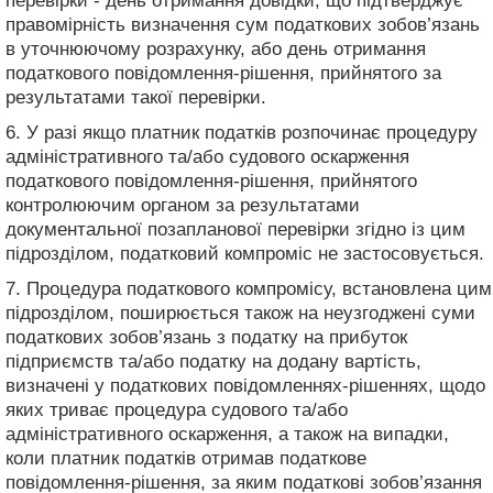
перевірки - день отримання довідки, що підтверджує
правомірність визначення сум податкових зобов’язань
в уточнюючому розрахунку, або день отримання
податкового повідомлення-рішення, прийнятого за
результатами такої перевірки.
6. У разі якщо платник податків розпочинає процедуру
адміністративного та/або судового оскарження
податкового повідомлення-рішення, прийнятого
контролюючим органом за результатами
документальної позапланової перевірки згідно із цим
підрозділом, податковий компроміс не застосовується.
7. Процедура податкового компромісу, встановлена цим
підрозділом, поширюється також на неузгоджені суми
податкових зобов’язань з податку на прибуток
підприємств та/або податку на додану вартість,
визначені у податкових повідомленнях-рішеннях, щодо
яких триває процедура судового та/або
адміністративного оскарження, а також на випадки,
коли платник податків отримав податкове
повідомлення-рішення, за яким податкові зобов’язання