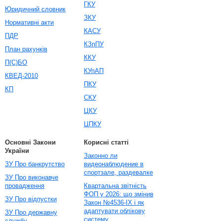
ГКУ
Юридичний словник
ЗКУ
Нормативні акти
КАСУ
ПДР
КЗпПУ
План рахунків
ККУ
П(С)БО
КУпАП
КВЕД-2010
ПКУ
КП
СКУ
ЦКУ
ЦПКУ
Основні Закони
Корисні статті
України
Законно ли
ЗУ Про банкрутство
видеонаблюдение в
спортзале, раздевалке
ЗУ Про виконавче
провадження
Квартальна звітність
ФОП у 2026: що змінив
ЗУ Про відпустки
Закон №4536-IX і як
адаптувати облікову
ЗУ Про державну
систему
службу