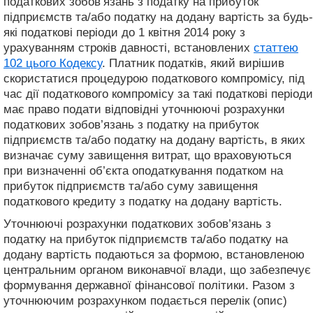
податкових зобов’язань з податку на прибуток
підприємств та/або податку на додану вартість за будь-
які податкові періоди до 1 квітня 2014 року з
урахуванням строків давності, встановлених
статтею
102 цього Кодексу
. Платник податків, який вирішив
скористатися процедурою податкового компромісу, під
час дії податкового компромісу за такі податкові періоди
має право подати відповідні уточнюючі розрахунки
податкових зобов’язань з податку на прибуток
підприємств та/або податку на додану вартість, в яких
визначає суму завищення витрат, що враховуються
при визначенні об’єкта оподаткування податком на
прибуток підприємств та/або суму завищення
податкового кредиту з податку на додану вартість.
Уточнюючі розрахунки податкових зобов’язань з
податку на прибуток підприємств та/або податку на
додану вартість подаються за формою, встановленою
центральним органом виконавчої влади, що забезпечує
формування державної фінансової політики. Разом з
уточнюючим розрахунком подається перелік (опис)