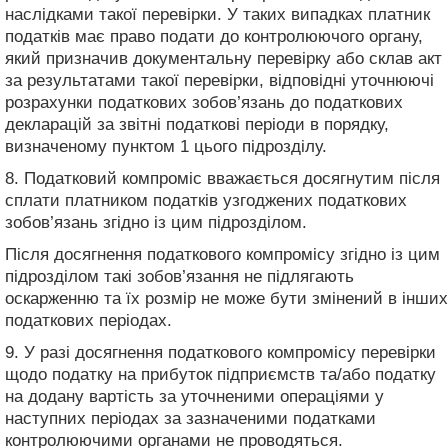
наслідками такої перевірки. У таких випадках платник
податків має право подати до контролюючого органу,
який призначив документальну перевірку або склав акт
за результатами такої перевірки, відповідні уточнюючі
розрахунки податкових зобов’язань до податкових
декларацій за звітні податкові періоди в порядку,
визначеному пунктом 1 цього підрозділу.
8. Податковий компроміс вважається досягнутим після
сплати платником податків узгоджених податкових
зобов’язань згідно із цим підрозділом.
Після досягнення податкового компромісу згідно із цим
підрозділом такі зобов’язання не підлягають
оскарженню та їх розмір не може бути змінений в інших
податкових періодах.
9. У разі досягнення податкового компромісу перевірки
щодо податку на прибуток підприємств та/або податку
на додану вартість за уточненими операціями у
наступних періодах за зазначеними податками
контролюючими органами не проводяться.