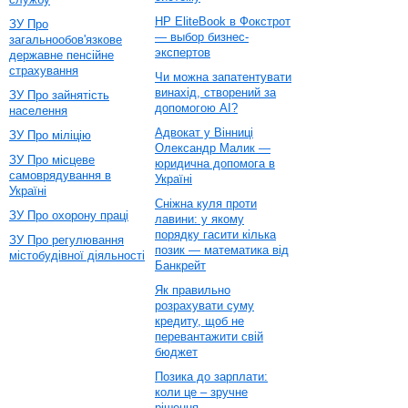
HP EliteBook в Фокстрот
ЗУ Про
— выбор бизнес-
загальнообов'язкове
экспертов
державне пенсійне
страхування
Чи можна запатентувати
винахід, створений за
ЗУ Про зайнятість
допомогою AI?
населення
Адвокат у Вінниці
ЗУ Про міліцію
Олександр Малик —
ЗУ Про місцеве
юридична допомога в
самоврядування в
Україні
Україні
Сніжна куля проти
ЗУ Про охорону праці
лавини: у якому
порядку гасити кілька
ЗУ Про регулювання
позик — математика від
містобудівної діяльності
Банкрейт
Як правильно
розрахувати суму
кредиту, щоб не
перевантажити свій
бюджет
Позика до зарплати:
коли це – зручне
рішення