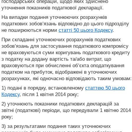
господарських операцій, щодо яких здійснено
уточнення показників податкової декларації.
На випадки подання уточнюючих розрахунків
податкових зобов’язань відповідно до цього підрозділу
не поширюються норми
статті 50 цього Кодексу
.
При складанні уточнюючих розрахунків податкових
зобов’язань для застосування податкового компромісу
не враховуються суми коригувань податкового кредиту
з податку на додану вартість та/або витрат, що
враховуються при обчисленні об’єкта оподаткування
податком на прибуток, відображені в уточнюючих
розрахунках, які одночасно відповідають таким умовам:
1) подані в порядку, встановленому
статтею 50 цього
Кодексу
, після 1 квітня 2014 року;
2) уточнюють показники податкових декларацій за
звітні (податкові) періоди, що передували 1 квітню 2014
року;
3) за результатами подання таких уточнюючих