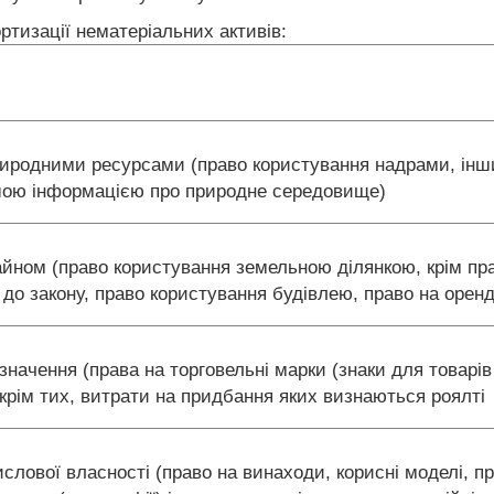
ртизації нематеріальних активів:
природними ресурсами (право користування надрами, ін
ншою інформацією про природне середовище)
айном (право користування земельною ділянкою, крім пр
 до закону, право користування будівлею, право на орен
означення (права на торговельні марки (знаки для товарів 
крім тих, витрати на придбання яких визнаються роялті
ислової власності (право на винаходи, корисні моделі, п