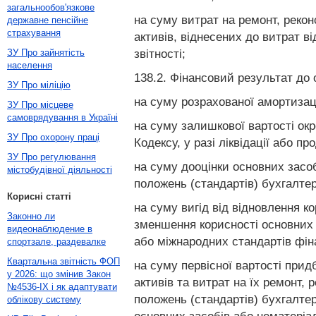
загальнообов'язкове
на суму витрат на ремонт, реко
державне пенсійне
страхування
активів, віднесених до витрат в
звітності;
ЗУ Про зайнятість
населення
138.2. Фінансовий результат до
ЗУ Про міліцію
на суму розрахованої амортизації
ЗУ Про місцеве
самоврядування в Україні
на суму залишкової вартості окр
ЗУ Про охорону праці
Кодексу, у разі ліквідації або пр
ЗУ Про регулювання
на суму дооцінки основних засоб
містобудівної діяльності
положень (стандартів) бухгалтер
Корисні статті
на суму вигід від відновлення к
Законно ли
зменшення корисності основних з
видеонаблюдение в
або міжнародних стандартів фіна
спортзале, раздевалке
Квартальна звітність ФОП
на суму первісної вартості при
у 2026: що змінив Закон
активів та витрат на їх ремонт,
№4536-IX і як адаптувати
положень (стандартів) бухгалтер
облікову систему