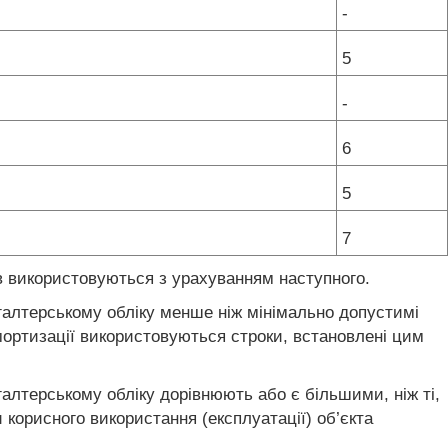
-
5
-
6
5
7
ів використовуються з урахуванням наступного.
ухгалтерському обліку менше ніж мінімально допустимі
амортизації використовуються строки, встановлені цим
хгалтерському обліку дорівнюють або є більшими, ніж ті,
корисного використання (експлуатації) об’єкта