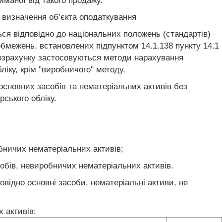
иманої від такого продажу.
я визначення об’єкта оподаткування
ься відповідно до національних положень (стандартів)
обмежень, встановлених підпунктом 14.1.138 пункту 14.1
у розрахунку застосовуються методи нарахування
іку, крім "виробничого" методу.
основних засобів та нематеріальних активів без
рського обліку.
бничих нематеріальних активів;
обів, невиробничих нематеріальних активів.
овідно основні засоби, нематеріальні активи, не
 активів: