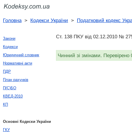
Головна
>
Кодекси України
>
Податковий кодекс Укр
Ст. 138 ПКУ від 02.12.2010 № 27
Закони
Кодекси
Чинний зі змінами. Перевірено 
Юридичний словник
Нормативні акти
ПДР
План рахунків
П(С)БО
КВЕД-2010
КП
Основні Кодески України
ГКУ