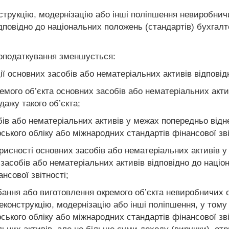
нструкцію, модернізацію або інші поліпшення невиробни
ідповідно до національних положень (стандартів) бухгал
 оподаткування зменшується:
 основних засобів або нематеріальних активів відповідно
емого об’єкта основних засобів або нематеріальних актив
одажу такого об’єкта;
ів або нематеріальних активів у межах попередньо відн
ського обліку або міжнародних стандартів фінансової зві
орисності основних засобів або нематеріальних активів 
асобів або нематеріальних активів відповідно до націо
нсової звітності;
дбання або виготовлення окремого об’єкта невиробничих
 реконструкцію, модернізацію або інші поліпшення, у том
ського обліку або міжнародних стандартів фінансової зві