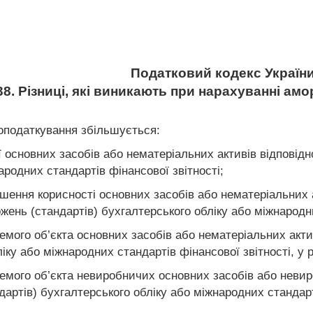
Податковий кодекс Україн
38. Різниці, які виникають при нарахуванні амо
 оподаткування збільшується:
 основних засобів або нематеріальних активів відповідн
ародних стандартів фінансової звітності;
ншення корисності основних засобів або нематеріальних 
жень (стандартів) бухгалтерського обліку або міжнародни
емого об’єкта основних засобів або нематеріальних акти
іку або міжнародних стандартів фінансової звітності, у ра
ремого об’єкта невиробничих основних засобів або невир
артів) бухгалтерського обліку або міжнародних стандартів