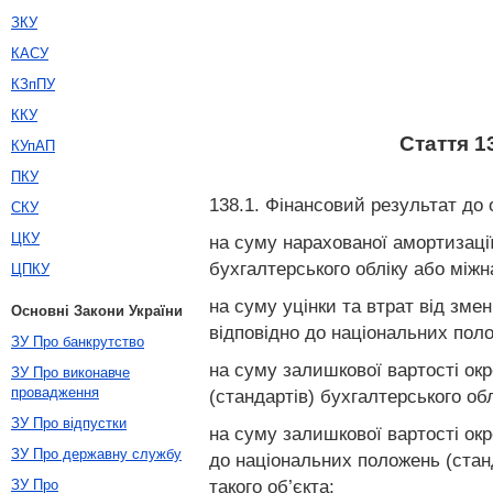
ЗКУ
КАСУ
КЗпПУ
ККУ
Стаття 1
КУпАП
ПКУ
138.1. Фінансовий результат до
СКУ
ЦКУ
на суму нарахованої амортизації
бухгалтерського обліку або міжн
ЦПКУ
на суму уцінки та втрат від зме
Основні Закони України
відповідно до національних поло
ЗУ Про банкрутство
на суму залишкової вартості окр
ЗУ Про виконавче
провадження
(стандартів) бухгалтерського обл
ЗУ Про відпустки
на суму залишкової вартості ок
ЗУ Про державну службу
до національних положень (станд
такого об’єкта;
ЗУ Про