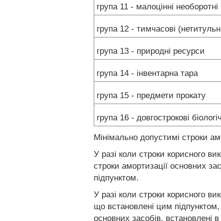
група 11 - малоцінні необоротні
група 12 - тимчасові (нетитульн
група 13 - природні ресурси
група 14 - інвентарна тара
група 15 - предмети прокату
група 16 - довгострокові біологі
Мінімально допустимі строки ам
У разі коли строки корисного ви
строки амортизації основних зас
підпунктом.
У разі коли строки корисного ви
що встановлені цим підпунктом, 
основних засобів, встановлені в