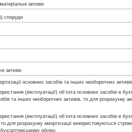
 матеріальні активи
і) споруди
чні активи
ортизації основних засобів та інших необоротних актив
користання (експлуатації) об’єкта основних засобів в б
обів та інших необоротних активів, то для розрахунку 
користання (експлуатації) об’єкта основних засобів в бу
то для розрахунку амортизації використовуються строки 
 бухгалтерському обліку.