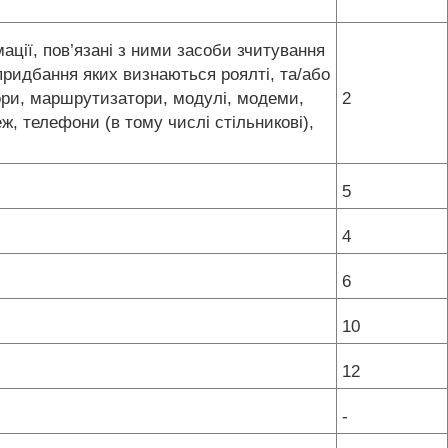
ції, пов’язані з ними засоби зчитування
 придбання яких визнаються роялті, та/або
тори, маршрутизатори, модулі, модеми,
2
, телефони (в тому числі стільникові),
5
4
6
10
12
-