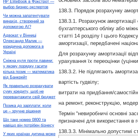
основних засобів або нематеріал
HP EliteBook в Фокстрот —
выбор бизнес-экспертов
138.3. Порядок розрахунку аморт
Чи можна запатентувати
138.3.1. Розрахунок амортизації
винахід, створений за
допомогою AI?
бухгалтерського обліку або міжн
статті 14 розділу I цього Кодек
Адвокат у Вінниці
Олександр Малик —
амортизації, передбачені націо
юридична допомога в
Україні
Для розрахунку амортизації відп
урахування їх переоцінки (уцінки
Сніжна куля проти лавини:
у якому порядку гасити
138.3.2. Не підлягають амортиза
кілька позик — математика
від Банкрейт
вартість гудвілу;
Як правильно розрахувати
суму кредиту, щоб не
витрати на придбання/самостійн
перевантажити свій бюджет
на ремонт, реконструкцію, моде
Позика до зарплати: коли
це – зручне рішення
Термін "невиробничі основні зас
Що таке номер 0800 та
призначені для використання в г
навіщо він потрібен бізнесу
138.3.3. Мінімально допустимі с
У яких країнах дитина може