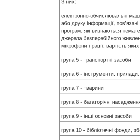
З них:
електронно-обчислювальні маши
або друку інформації, пов’язан
програм, які визнаються немат
джерела безперебійного живленн
мікрофони і рації, вартість як
група 5 - транспортні засоби
група 6 - інструменти, прилади,
група 7 - тварини
група 8 - багаторічні насадженн
група 9 - інші основні засоби
група 10 - бібліотечні фонди, 