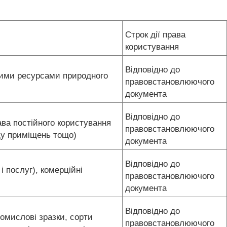
Строк дії права
користування
Відповідно до
шими ресурсами природного
правовстановлюючого
документа
Відповідно до
ава постійного користування
правовстановлюючого
ду приміщень тощо)
документа
Відповідно до
і послуг), комерційні
правовстановлюючого
документа
Відповідно до
ромислові зразки, сорти
правовстановлюючого