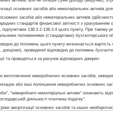
ьних активів, але не більше суми доходу (виручки), отр
изації основних засобів або нематеріальних активів дл
 основних засобів або нематеріальних активів здійснюєт
ародних стандартів фінансової звітності з урахуванням 
су, підпунктами 138.3.2-138.3.4 цього пункту. При таком
нальними положеннями (стандартами) бухгалтерського обл
овідно до положень цього пункту визначається вартість 
, дооцінки), проведеної відповідно до положень бухгалте
ції та проводяться за рахунок відповідних джерел:
е виготовлення невиробничих основних засобів, невиро
рнізацію або інші поліпшення невиробничих основних зас
оби", "невиробничі нематеріальні активи" означають відп
осподарській діяльності платника податку".
троки амортизації основних засобів та інших необоротних