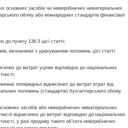
чих основних засобів чи невиробничих нематеріальних
терського обліку або міжнародних стандартів фінансової
 до пункту 138.3 цієї статті;
ів, визначеної з урахуванням положень цієї статті
есених до витрат уцінки відповідно до національних
тності;
у межах попередньо віднесених до витрат втрат від
нальних положень (стандартів) бухгалтерського обліку
 основних засобів або невиробничих нематеріальних
у числі віднесених до витрат відповідно до національних
тності, у разі продажу такого об’єкта невиробничих