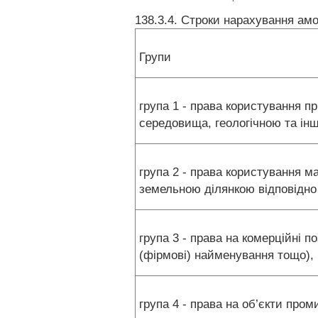
138.3.4. Строки нарахування амо
Групи
група 1 - права користування 
середовища, геологічною та і
група 2 - права користування м
земельною ділянкою відповідно
група 3 - права на комерційні п
(фірмові) найменування тощо), 
група 4 - права на об’єкти пром