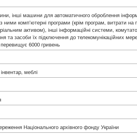
ни, інші машини для автоматичного оброблення інформа
і з ними комп’ютерні програми (крім програм, витрати на
еріальним активом), інші інформаційні системи, комута
я та засоби їх підключення до телекомунікаційних мереж
их перевищує 6000 гривень
 інвентар, меблі
я
збереження Національного архівного фонду України