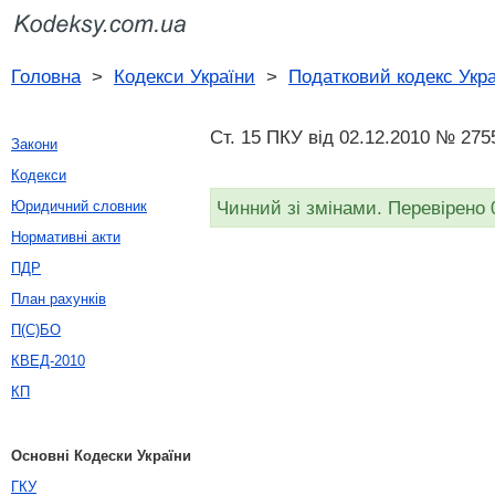
Головна
>
Кодекси України
>
Податковий кодекс Укр
Ст. 15 ПКУ від 02.12.2010 № 275
Закони
Кодекси
Чинний зі змінами. Перевірено 
Юридичний словник
Нормативні акти
ПДР
План рахунків
П(С)БО
КВЕД-2010
КП
Основні Кодески України
ГКУ