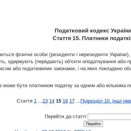
Податковий кодекс Україн
Стаття 15. Платники податк
ються фізичні особи (резиденти і нерезиденти України),
ють, одержують (передають) об'єкти оподаткування або пр
ксом або податковими законами, і на яких покладено обов'
ків може бути платником податку за одним або кількома 
Стаття
1
...
13
14
15
16
17
...
Підрозділ 10. Інші пе
Перейти до статті