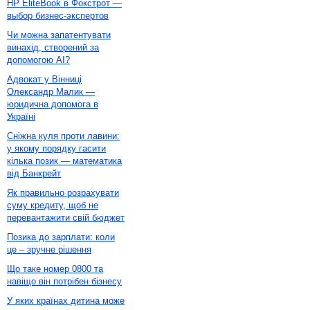
HP EliteBook в Фокстрот —
выбор бизнес-экспертов
Чи можна запатентувати
винахід, створений за
допомогою AI?
Адвокат у Вінниці
Олександр Малик —
юридична допомога в
Україні
Сніжна куля проти лавини:
у якому порядку гасити
кілька позик — математика
від Банкрейт
Як правильно розрахувати
суму кредиту, щоб не
перевантажити свій бюджет
Позика до зарплати: коли
це – зручне рішення
Що таке номер 0800 та
навіщо він потрібен бізнесу
У яких країнах дитина може