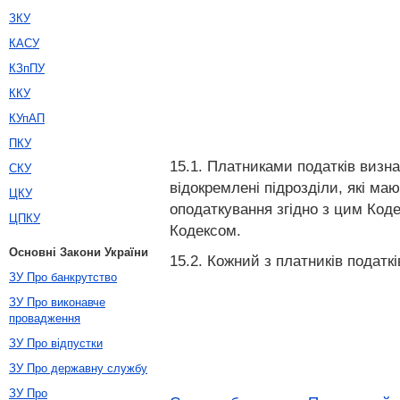
ЗКУ
КАСУ
КЗпПУ
ККУ
КУпАП
ПКУ
15.1. Платниками податків визна
СКУ
відокремлені підрозділи, які ма
ЦКУ
оподаткування згідно з цим Коде
ЦПКУ
Кодексом.
Основні Закони України
15.2. Кожний з платників подат
ЗУ Про банкрутство
ЗУ Про виконавче
провадження
ЗУ Про відпустки
ЗУ Про державну службу
ЗУ Про