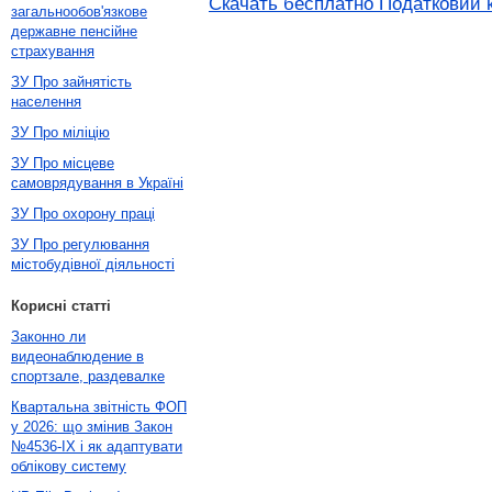
Скачать бесплатно Податковий к
загальнообов'язкове
державне пенсійне
страхування
ЗУ Про зайнятість
населення
ЗУ Про міліцію
ЗУ Про місцеве
самоврядування в Україні
ЗУ Про охорону праці
ЗУ Про регулювання
містобудівної діяльності
Корисні статті
Законно ли
видеонаблюдение в
спортзале, раздевалке
Квартальна звітність ФОП
у 2026: що змінив Закон
№4536-IX і як адаптувати
облікову систему