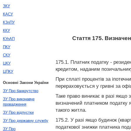
ЗКУ
КАСУ
КЗпПУ
ККУ
Стаття 175. Визначе
КУпАП
ПКУ
СКУ
175.1. Платник податку - резид
ЦКУ
кредитом, наданим позичальнику
ЦПКУ
При сплаті процентів за іпотечн
Основні Закони України
перераховується у гривні за офі
ЗУ Про банкрутство
Таке право виникає в разі якщо 
ЗУ Про виконавче
визначений платником податку я
провадження
такого житла.
ЗУ Про відпустки
175.2. У разі якщо будинок (ква
ЗУ Про державну службу
податкової знижки платника под
ЗУ Про