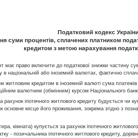
Податковий кодекс Україн
ння суми процентів, сплачених платником пода
кредитом з метою нарахування податк
ент має право включити до податкової знижки частину с
 в національній або іноземній валютах, фактично сплаче
им житловим кредитом в іноземній валюті сума платежів
ційним валютним (обмінним) курсом Національного банку
за рахунок іпотечного житлового кредиту будується чи ку
к основне місце його проживання, зокрема згідно з позн
ртира, кімната) купується за рахунок іпотечного житлово
атку - позичальника іпотечного житлового кредиту, дорі