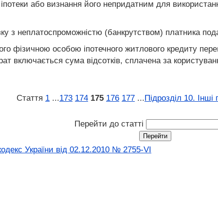
ї іпотеки або визнання його непридатним для використа
'язку з неплатоспроможністю (банкрутством) платника пода
ного фізичною особою іпотечного житлового кредиту пер
рат включається сума відсотків, сплачена за користуван
Стаття
1
...
173
174
175
176
177
...
Підрозділ 10. Інші
Перейти до статті
одекс України від 02.12.2010 № 2755-VI