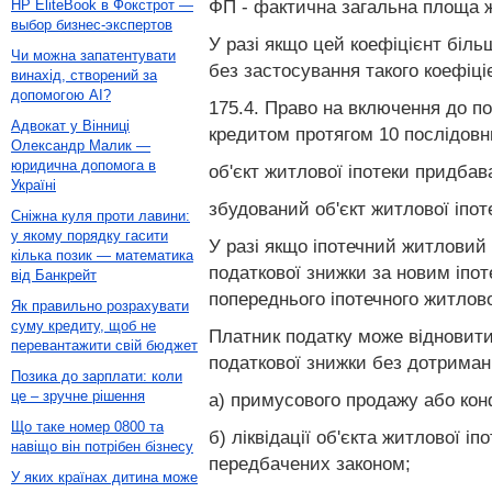
ФП - фактична загальна площа ж
HP EliteBook в Фокстрот —
выбор бизнес-экспертов
У разі якщо цей коефіцієнт біл
Чи можна запатентувати
без застосування такого коефіці
винахід, створений за
допомогою AI?
175.4. Право на включення до по
Адвокат у Вінниці
кредитом протягом 10 послідовни
Олександр Малик —
юридична допомога в
об'єкт житлової іпотеки придбав
Україні
збудований об'єкт житлової іпо
Сніжна куля проти лавини:
у якому порядку гасити
У разі якщо іпотечний житловий
кілька позик — математика
податкової знижки за новим іпо
від Банкрейт
попереднього іпотечного житлово
Як правильно розрахувати
суму кредиту, щоб не
Платник податку може відновити
перевантажити свій бюджет
податкової знижки без дотримання
Позика до зарплати: коли
це – зручне рішення
а) примусового продажу або конф
Що таке номер 0800 та
б) ліквідації об'єкта житлової 
навіщо він потрібен бізнесу
передбачених законом;
У яких країнах дитина може