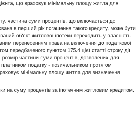
іцієнта, що враховує мінімальну площу житла для
иту, частина суми процентів, що включається до
ована в перший рік погашення такого кредиту, може бути
ований об'єкт житлової іпотеки переходить у власність
овним перенесенням права на включення до податкової
м передбаченого пунктом 175.4 цієї статті строку дії
й розмір частини суми процентів, дозволених для
 платником податку - позичальником протягом
о враховує мінімальну площу житла для визначення
жки на суму процентів за іпотечним житловим кредитом,