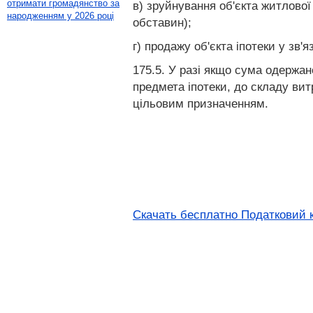
отримати громадянство за
в) зруйнування об'єкта житлово
народженням у 2026 році
обставин);
г) продажу об'єкта іпотеки у зв
175.5. У разі якщо сума одержа
предмета іпотеки, до складу вит
цільовим призначенням.
Скачать бесплатно Податковий к