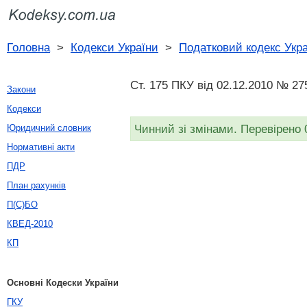
Головна
>
Кодекси України
>
Податковий кодекс Укр
Ст. 175 ПКУ від 02.12.2010 № 27
Закони
Кодекси
Чинний зі змінами. Перевірено 
Юридичний словник
Нормативні акти
ПДР
План рахунків
П(С)БО
КВЕД-2010
КП
Основні Кодески України
ГКУ