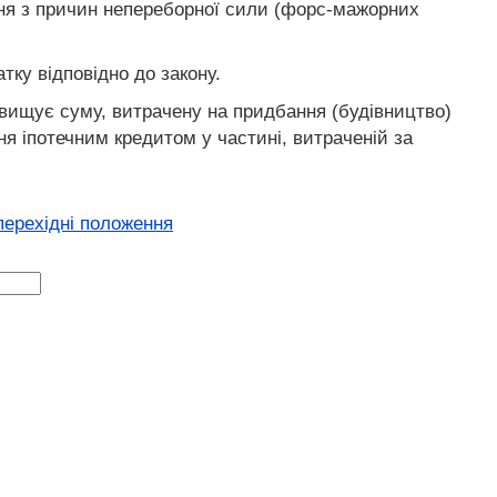
ння з причин непереборної сили (форс-мажорних
тку відповідно до закону.
евищує суму, витрачену на придбання (будівництво)
ня іпотечним кредитом у частині, витраченій за
 перехідні положення