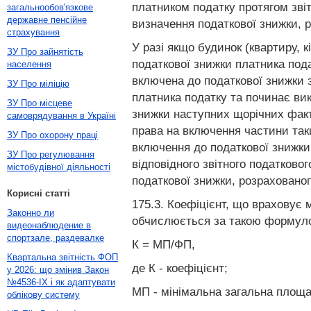
платником податку протягом звіт
загальнообов'язкове
державне пенсійне
визначення податкової знижки, ро
страхування
У разі якщо будинок (квартиру, 
ЗУ Про зайнятість
податкової знижки платника пода
населення
включена до податкової знижки з
ЗУ Про міліцію
платника податку та починає ви
ЗУ Про місцеве
знижки наступних щорічних факт
самоврядування в Україні
права на включення частини так
ЗУ Про охорону праці
включення до податкової знижки
ЗУ Про регулювання
відповідного звітного податково
містобудівної діяльності
податкової знижки, розрахованого
Корисні статті
175.3. Коефіцієнт, що враховує
Законно ли
обчислюється за такою формул
видеонаблюдение в
спортзале, раздевалке
К = МП/ФП,
Квартальна звітність ФОП
де К - коефіцієнт;
у 2026: що змінив Закон
№4536-IX і як адаптувати
МП - мінімальна загальна площа
облікову систему