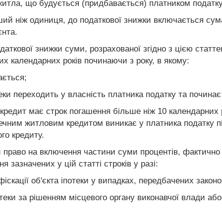
итла, що будується (придбавається) платником податку 
ьший ніж одиниця, до податкової знижки включається су
єнта.
даткової знижки суми, розрахованої згідно з цією статт
х календарних років починаючи з року, в якому:
ається;
теки переходить у власність платника податку та почина
 кредит має строк погашення більше ніж 10 календарних 
течним житловим кредитом виникає у платника податку п
го кредиту.
 право на включення частини суми процентів, фактично
 зазначених у цій статті строків у разі:
іскації об'єкта іпотеки у випадках, передбачених законо
іпотеки за рішенням місцевого органу виконавчої влади а