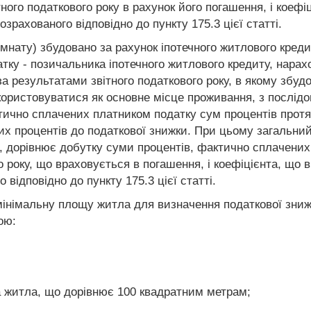
ного податкового року в рахунок його погашення, і коеф
зрахованого відповідно до пункту 175.3 цієї статті.
кімнату) збудовано за рахунок іпотечного житлового кред
тку - позичальника іпотечного житлового кредиту, нарах
а результатами звітного податкового року, в якому збуд
користовуватися як основне місце проживання, з послід
ично сплачених платником податку сум процентів протяго
их процентів до податкової знижки. При цьому загальни
, дорівнює добутку суми процентів, фактично сплачених
го року, що враховується в погашення, і коефіцієнта, щ
 відповідно до пункту 175.3 цієї статті.
 мінімальну площу житла для визначення податкової зни
ою:
 житла, що дорівнює 100 квадратним метрам;