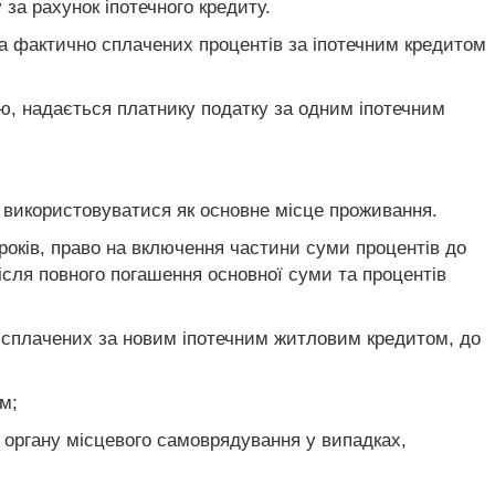
за рахунок іпотечного кредиту.
ма фактично сплачених процентів за іпотечним кредитом
ею, надається платнику податку за одним іпотечним
є використовуватися як основне місце проживання.
років, право на включення частини суми процентів до
ісля повного погашення основної суми та процентів
 сплачених за новим іпотечним житловим кредитом, до
м;
бо органу місцевого самоврядування у випадках,