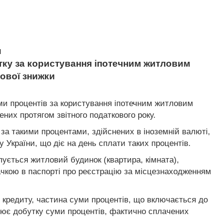
и
тку за користування іпотечним житловим
ової знижки
уми процентів за користування іпотечним житловим
них протягом звітного податкового року.
 за такими процентами, здійснених в іноземній валюті,
 України, що діє на день сплати таких процентів.
пується житловий будинок (квартира, кімната),
ачкою в паспорті про реєстрацію за місцезнаходженням
го кредиту, частина суми процентів, що включається до
внює добутку суми процентів, фактично сплачених