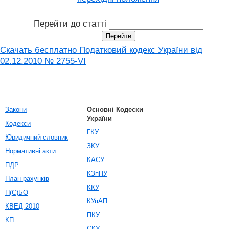
Перейти до статті
Скачать бесплатно Податковий кодекс України від
02.12.2010 № 2755-VI
Закони
Основні Кодески
України
Кодекси
ГКУ
Юридичний словник
ЗКУ
Нормативні акти
КАСУ
ПДР
КЗпПУ
План рахунків
ККУ
П(С)БО
КУпАП
КВЕД-2010
ПКУ
КП
СКУ