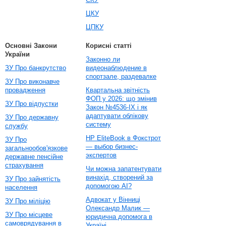
ЦКУ
ЦПКУ
Основні Закони
Корисні статті
України
Законно ли
ЗУ Про банкрутство
видеонаблюдение в
спортзале, раздевалке
ЗУ Про виконавче
провадження
Квартальна звітність
ФОП у 2026: що змінив
ЗУ Про відпустки
Закон №4536-IX і як
адаптувати облікову
ЗУ Про державну
систему
службу
HP EliteBook в Фокстрот
ЗУ Про
— выбор бизнес-
загальнообов'язкове
экспертов
державне пенсійне
страхування
Чи можна запатентувати
винахід, створений за
ЗУ Про зайнятість
допомогою AI?
населення
Адвокат у Вінниці
ЗУ Про міліцію
Олександр Малик —
ЗУ Про місцеве
юридична допомога в
самоврядування в
Україні