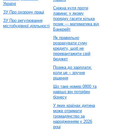
Україні
Сніжна куля проти
ЗУ Про охорону праці
лавини: у якому
порядку гасити кілька
ЗУ Про регулювання
позик — математика від
містобудівної діяльності
Банкрейт
Як правильно
розрахувати суму
кредиту, щоб не
перевантажити свій
бюджет
Позика до зарплати:
коли це – зручне
рішення
Що таке номер 0800 та
навіщо він потрібен
бізнесу
У яких країнах дитина
може отримати
громадянство за
народженням у 2026
році