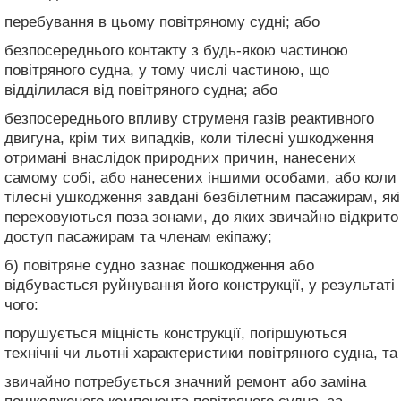
перебування в цьому повітряному судні; або
безпосереднього контакту з будь-якою частиною
повітряного судна, у тому числі частиною, що
відділилася від повітряного судна; або
безпосереднього впливу струменя газів реактивного
двигуна, крім тих випадків, коли тілесні ушкодження
отримані внаслідок природних причин, нанесених
самому собі, або нанесених іншими особами, або коли
тілесні ушкодження завдані безбілетним пасажирам, які
переховуються поза зонами, до яких звичайно відкрито
доступ пасажирам та членам екіпажу;
б) повітряне судно зазнає пошкодження або
відбувається руйнування його конструкції, у результаті
чого:
порушується міцність конструкції, погіршуються
технічні чи льотні характеристики повітряного судна, та
звичайно потребується значний ремонт або заміна