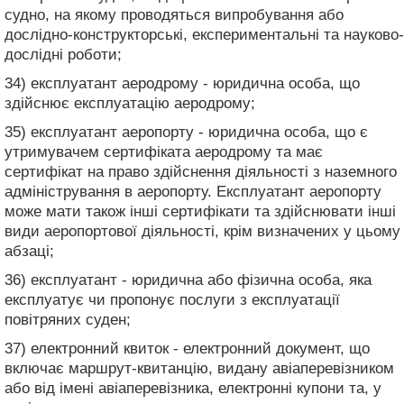
судно, на якому проводяться випробування або
дослідно-конструкторські, експериментальні та науково-
дослідні роботи;
34) експлуатант аеродрому - юридична особа, що
здійснює експлуатацію аеродрому;
35) експлуатант аеропорту - юридична особа, що є
утримувачем сертифіката аеродрому та має
сертифікат на право здійснення діяльності з наземного
адміністрування в аеропорту. Експлуатант аеропорту
може мати також інші сертифікати та здійснювати інші
види аеропортової діяльності, крім визначених у цьому
абзаці;
36) експлуатант - юридична або фізична особа, яка
експлуатує чи пропонує послуги з експлуатації
повітряних суден;
37) електронний квиток - електронний документ, що
включає маршрут-квитанцію, видану авіаперевізником
або від імені авіаперевізника, електронні купони та, у