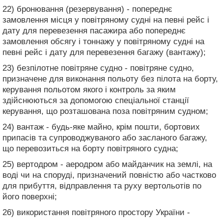
22) бронювання (резервування) - попереднє
замовлення місця у повітряному судні на певні рейс і
дату для перевезення пасажира або попереднє
замовлення обсягу і тоннажу у повітряному судні на
певні рейс і дату для перевезення багажу (вантажу);
23) безпілотне повітряне судно - повітряне судно,
призначене для виконання польоту без пілота на борту,
керування польотом якого і контроль за яким
здійснюються за допомогою спеціальної станції
керування, що розташована поза повітряним судном;
24) вантаж - будь-яке майно, крім пошти, бортових
припасів та супроводжуваного або засланого багажу,
що перевозиться на борту повітряного судна;
25) вертодром - аеродром або майданчик на землі, на
воді чи на споруді, призначений повністю або частково
для прибуття, відправлення та руху вертольотів по
його поверхні;
26) використання повітряного простору України -