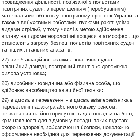
провадження діяльності, пов'язаної з польотами
повітряних суден, з переміщенням (перебуванням)
матеріальних об'єктів у повітряному просторі України, а
також з вибуховими роботами, пусками ракет, усіма
видами стрільб, у тому числі з метою здійснення
впливу на гідрометеорологічні процеси в атмосфері, що
становлять загрозу безпеці польотів повітряних суден
та інших літальних апаратів;
27) виріб авіаційної техніки - повітряне судно,
авіаційний двигун, повітряний гвинт або допоміжна
силова установка;
28) виробник - юридична або фізична особа, що
здійснює виробництво авіаційної техніки;
29) відмова в перевезенні - відмова авіаперевізника в
перевезенні пасажира або його багажу рейсом,
незважаючи на його присутність для посадки на борт,
крім наявності для відмови у посадці таких підстав:
охорона здоров'я, забезпечення безпеки, неналежне
оформлення необхідної для перевезення документації