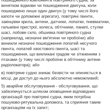
пошкодженого компонента повітряного судна, за
винятком відмови чи пошкодження двигуна, коли
пошкоджено лише один двигун (у тому числі його
капоти чи допоміжні агрегати), повітряні гвинти,
закінцівки крила, антени, датчики, лопатки, пневматики,
гальмівні пристрої, колеса, обтічники, панелі, стулки
шасі, лобове скло, обшивка повітряного судна
(наприклад, незначні вм'ятини чи пробоїни) або
виникли незначні пошкодження лопатей несучого
гвинта, лопатей хвостового гвинта, шасі та
пошкодження, що викликані градом чи зіткненням з
птахами (у тому числі пробоїни в обтічнику антени
радіолокатора); або
в) повітряне судно зникає безвісти чи опиняється в
місці, де доступ до нього абсолютно неможливий;
5) аварійне обслуговування - обслуговування, що
забезпечується шляхом оповіщення відповідних
організацій про повітряні судна, яким потрібна
пошуково-рятувальна допомога, та сприяння таким
організаціям на їх запит;