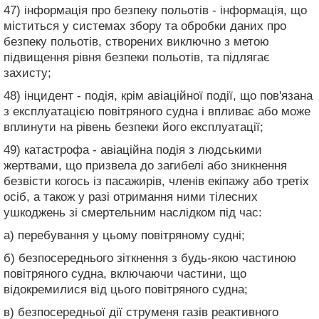
47) інформація про безпеку польотів - інформація, що
міститься у системах збору та обробки даних про
безпеку польотів, створених виключно з метою
підвищення рівня безпеки польотів, та підлягає
захисту;
48) інцидент - подія, крім авіаційної події, що пов'язана
з експлуатацією повітряного судна і впливає або може
вплинути на рівень безпеки його експлуатації;
49) катастрофа - авіаційна подія з людськими
жертвами, що призвела до загибелі або зникнення
безвісти когось із пасажирів, членів екіпажу або третіх
осіб, а також у разі отримання ними тілесних
ушкоджень зі смертельним наслідком під час:
а) перебування у цьому повітряному судні;
б) безпосереднього зіткнення з будь-якою частиною
повітряного судна, включаючи частини, що
відокремилися від цього повітряного судна;
в) безпосередньої дії струменя газів реактивного