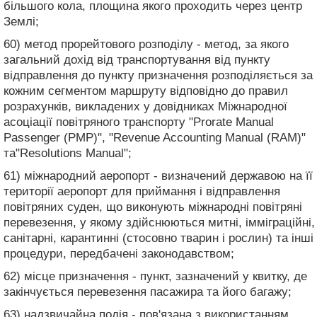
більшого кола, площина якого проходить через центр
Землі;
60) метод прорейтового розподілу - метод, за якого
загальний дохід від транспортування від пункту
відправлення до пункту призначення розподіляється за
кожним сегментом маршруту відповідно до правил
розрахунків, викладених у довідниках Міжнародної
асоціації повітряного транспорту "Prorate Manual
Passenger (РМР)", "Revenue Accounting Manual (RAM)"
та"Resolutions Manual";
61) міжнародний аеропорт - визначений державою на її
території аеропорт для приймання і відправлення
повітряних суден, що виконують міжнародні повітряні
перевезення, у якому здійснюються митні, імміграційні,
санітарні, карантинні (стосовно тварин і рослин) та інші
процедури, передбачені законодавством;
62) місце призначення - пункт, зазначений у квитку, де
закінчується перевезення пасажира та його багажу;
63) надзвичайна подія - пов'язана з використанням