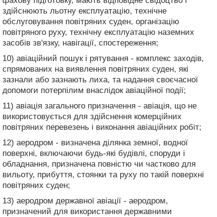
фахову підготовку, мають відповідне свідоцтво і
здійснюють льотну експлуатацію, технічне
обслуговування повітряних суден, організацію
повітряного руху, технічну експлуатацію наземних
засобів зв'язку, навігації, спостереження;
10) авіаційний пошук і рятування - комплекс заходів,
спрямованих на виявлення повітряних суден, які
зазнали або зазнають лиха, та надання своєчасної
допомоги потерпілим внаслідок авіаційної події;
11) авіація загального призначення - авіація, що не
використовується для здійснення комерційних
повітряних перевезень і виконання авіаційних робіт;
12) аеродром - визначена ділянка земної, водної
поверхні, включаючи будь-які будівлі, споруди і
обладнання, призначена повністю чи частково для
вильоту, прибуття, стоянки та руху по такій поверхні
повітряних суден;
13) аеродром державної авіації - аеродром,
призначений для використання державними