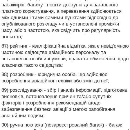
пасажирів, багажу і пошти доступні для загального
платного користування, а перевезення здійснюється
між одними і тими самими пунктами відповідно до
опублікованого розкладу чи в установлені проміжки
часу, або з частотою, яка свідчить про регулярність
польотів;
87) рейтинг - кваліфікаційна відмітка, яка є невід'ємною
частиною свідоцтва авіаційного персоналу та
встановлює особливі умови, права та обмеження щодо
власника такого свідоцтва;
88) розробник - юридична особа, що здійснює
розроблення авіаційної техніки або змін до неї;
89) розслідування - збір і аналіз інформації, підготовка
висновків, встановлення причин та/або супутніх
факторів і розроблення рекомендацій щодо
забезпечення безпеки авіації з метою запобігання
авіаційним подіям;
90) ручна поклажа (незареєстрований багаж) - багаж