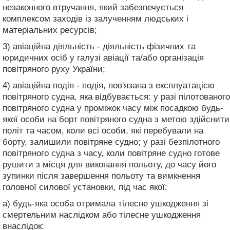
незаконного втручання, який забезпечується
комплексом заходів із залученням людських і
матеріальних ресурсів;
3) авіаційна діяльність - діяльність фізичних та
юридичних осіб у галузі авіації та/або організація
повітряного руху України;
4) авіаційна подія - подія, пов'язана з експлуатацією
повітряного судна, яка відбувається: у разі пілотованого
повітряного судна у проміжок часу між посадкою будь-
якої особи на борт повітряного судна з метою здійснити
політ та часом, коли всі особи, які перебували на
борту, залишили повітряне судно; у разі безпілотного
повітряного судна з часу, коли повітряне судно готове
рушити з місця для виконання польоту, до часу його
зупинки після завершення польоту та вимкнення
головної силової установки, під час якої:
а) будь-яка особа отримала тілесне ушкодження зі
смертельним наслідком або тілесне ушкодження
внаслідок: