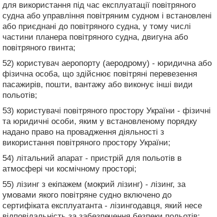
для використання під час експлуатації повітряного
судна або управління повітряним судном і встановлені
або приєднані до повітряного судна, у тому числі
частини планера повітряного судна, двигуна або
повітряного гвинта;
52) користувач аеропорту (аеродрому) - юридична або
фізична особа, що здійснює повітряні перевезення
пасажирів, пошти, вантажу або виконує інші види
польотів;
53) користувачі повітряного простору України - фізичні
та юридичні особи, яким у встановленому порядку
надано право на провадження діяльності з
використання повітряного простору України;
54) літальний апарат - пристрій для польотів в
атмосфері чи космічному просторі;
55) лізинг з екіпажем (мокрий лізинг) - лізинг, за
умовами якого повітряне судно включено до
сертифіката експлуатанта - лізингодавця, який несе
відповідальність за забезпечення безпеки польотів;