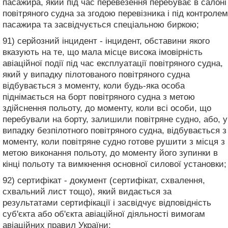
пасажира, який під час перевезення перебуває в салоні
повітряного судна за згодою перевізника і під контролем
пасажира та засвідчується спеціальною биркою;
91) серйозний інцидент - інцидент, обставини якого
вказують на те, що мала місце висока імовірність
авіаційної події під час експлуатації повітряного судна,
який у випадку пілотованого повітряного судна
відбувається з моменту, коли будь-яка особа
піднімається на борт повітряного судна з метою
здійснення польоту, до моменту, коли всі особи, що
перебували на борту, залишили повітряне судно, або, у
випадку безпілотного повітряного судна, відбувається з
моменту, коли повітряне судно готове рушити з місця з
метою виконання польоту, до моменту його зупинки в
кінці польоту та вимкнення основної силової установки;
92) сертифікат - документ (сертифікат, схвалення,
схвальний лист тощо), який видається за
результатами сертифікації і засвідчує відповідність
суб'єкта або об'єкта авіаційної діяльності вимогам
авіаційних правил України;