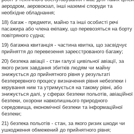
аеродром, аеровокзал, інші наземні споруди та
необхідне обладнання;
18) багаж - предмети, майно та інші особисті речі
пасажира або члена екіпажу, що перевозяться на борту
повітряного судна;
19) багажна квитанція - частина квитка, що засвідчує
прийняття до перевезення зареєстрованого багажу;
20) безпека авіації - стан галузі цивільної авіації, за
якого ризик завдання збитків людям чи майну
знижується до прийнятного рівня у результаті
безперервного процесу визначення рівня небезпеки і
керування ним та утримується на такому рівні, або
знижується далі, у сферах безпеки польотів, авіаційної
безпеки, охорони навколишнього природного
середовища, економічної безпеки та інформаційної
безпеки;
21) безпека польотів - стан, за якого ризик шкоди чи
ушкодження обмежений до прийнятного рівня;