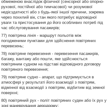
обмеженою внаслідок фізичної (сенсорної або опорно-
рухової, постійної або тимчасової) чи розумової
недієздатності або з будь-якої іншої причини, зокрема
через похилий вік, стан якого потребує відповідної
уваги та пристосування до його особливих потреб під
час обслуговування пасажирів;
77) повітряна лінія - маршрут польотів між
погодженими пунктами для здійснення повітряних
перевезень;
78) повітряне перевезення - перевезення пасажирів,
багажу, вантажу або пошти, яке здійснюється
повітряним судном на підставі відповідного договору
повітряного перевезення;
79) повітряне судно - апарат, що підтримується в
атмосфері у результаті його взаємодії з повітрям,
відмінної від взаємодії з повітрям, відбитим від земної
поверхні;
80) повітряний рух - політ повітряних суден або їх рух у
зоні маневрування аеродрому;