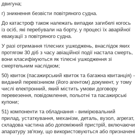
двигуна;
г) зникнення безвісти повітряного судна.
До катастроф також належать випадки загибелі когось
із осіб, які перебували на борту, у процесі їх аварійної
евакуації з повітряного судна.
У разі отримання тілесних ушкоджень, внаслідок яких
протягом 30 діб з часу авіаційної події настала смерть,
вони класифікуються як тілесні ушкодження зі
смертельним наслідком;
50) квиток (пасажирський квиток та багажна квитанція) -
виданий перевізником (його агентом) документ, у тому
числі електронний, який містить умови договору
перевезення, повідомлення, польотні та пасажирські
купони;
51) компоненти та обладнання - вимірювальний
прилад, устаткування, механізм, деталь, вузол, агрегат,
складова частина або допоміжний пристрій, включаючи
апаратуру зв'язку, що використовуються або призначені