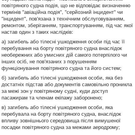
повітряного судна подія, що не відповідає визначенню
термінів "авіаційна подія", "серйозний інцидент" чи
"інцидент", пов'язана з технічним обслуговуванням,
ремонтом, зберіганням, транспортуванням, під час якої
настав один з таких наслідків:
а) загибель або тілесні ушкодження особи під час її
перебування на борту повітряного судна внаслідок
необережних або умисних дій самого потерпілого чи
інших осіб, не пов'язаних з порушенням
функціонування повітряного судна та його систем;
б) загибель або тілесні ушкодження особи, яка без
достатніх підстав або документів самовільно проникла
за межі зон у повітряному судні, куди доступ
пасажирам та членам екіпажу заборонено;
в) загибель або тілесні ушкодження особи, яка
перебувала на борту повітряного судна, внаслідок
впливу зовнішнього середовища після вимушеної
посадки повітряного судна за межами аеродрому;