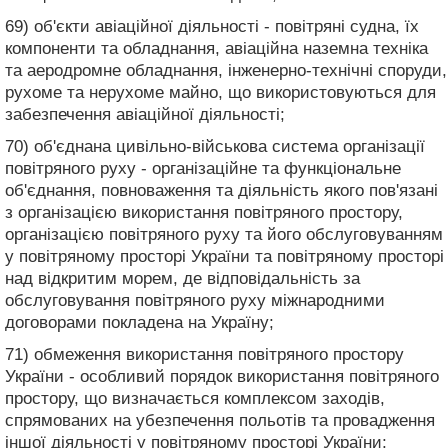
69) об'єкти авіаційної діяльності - повітряні судна, їх
компоненти та обладнання, авіаційна наземна техніка
та аеродромне обладнання, інженерно-технічні споруди,
рухоме та нерухоме майно, що використовуються для
забезпечення авіаційної діяльності;
70) об'єднана цивільно-військова система організації
повітряного руху - організаційне та функціональне
об'єднання, повноваження та діяльність якого пов'язані
з організацією використання повітряного простору,
організацією повітряного руху та його обслуговуванням
у повітряному просторі України та повітряному просторі
над відкритим морем, де відповідальність за
обслуговування повітряного руху міжнародними
договорами покладена на Україну;
71) обмеження використання повітряного простору
України - особливий порядок використання повітряного
простору, що визначається комплексом заходів,
спрямованих на убезпечення польотів та провадження
іншої діяльності у повітряному просторі України;