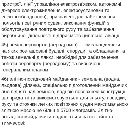
пристрої, лінії управління електрозв'язком, автономні
джерела електроживлення, електроустановки та
електрообладнання), призначені для забезпечення
польотів повітряних суден, виконання функцій з
обслуговування повітряного руху та забезпечення
виробничої діяльності підприємств цивільної авіації;
45) землі аеропортів (аеродромів) - земельні ділянки,
на яких розташовані будівлі, споруди та обладнання, а
також земельні ділянки, необхідні для забезпечення
роботи аеропорту (аеродрому) та визначені
генеральним планом;
46) злітно-посадковий майданчик - земельна (водна,
льодова) ділянка, спеціально підготовлений майданчик
або підняті над земною, водною поверхнею конструкції,
що придатні та використовуються для зльоту, посадки,
руху та стоянки легких повітряних суден максимальною
злітною масою не більше 5700 кілограмів. Злітно-
посадкові майданчики поділяються на постійні та
тимчасові;