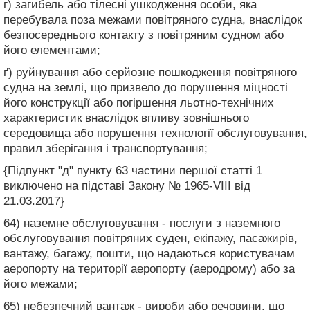
г) загибель або тілесні ушкодження особи, яка
перебувала поза межами повітряного судна, внаслідок
безпосереднього контакту з повітряним судном або
його елементами;
ґ) руйнування або серйозне пошкодження повітряного
судна на землі, що призвело до порушення міцності
його конструкції або погіршення льотно-технічних
характеристик внаслідок впливу зовнішнього
середовища або порушення технології обслуговування,
правил зберігання і транспортування;
{Підпункт "д" пункту 63 частини першої статті 1
виключено на підставі Закону № 1965-VIII від
21.03.2017}
64) наземне обслуговування - послуги з наземного
обслуговування повітряних суден, екіпажу, пасажирів,
вантажу, багажу, пошти, що надаються користувачам
аеропорту на території аеропорту (аеродрому) або за
його межами;
65) небезпечний вантаж - вироби або речовини, що