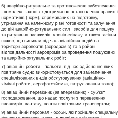
6) аварійно-рятувальне та протипожежне забезпечення
- комплекс заходів з дотримання встановлених правил і
нормативів (норм), спрямованих на підготовку,
утримання на належному рівні готовності та залучення
до дій аварійно-рятувальних сил і засобів для пошуку
та рятування пасажирів, членів екіпажу, а також гасіння
пожеж, що виникли під час авіаційних подій на
території аеропортів (аеродромів) та в районі
відповідальності аеродромів за проведення пошукових
та аварійно-рятувальних робіт;
7) авіаційні роботи - польоти, під час здійснення яких
повітряне судно використовується для забезпечення
спеціалізованих видів обслуговування (авіаційно-
хімічні роботи, аерофотозйомка, патрулювання тощо);
8) авіаційний перевізник (авіаперевізник) - суб'єкт
господарювання, що надає послуги з перевезення
пасажирів, вантажу, пошти повітряним транспортом;
9) авіаційний персонал - особи, які пройшли спеціальну