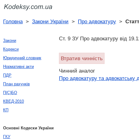
Головна
>
Закони України
>
Про адвокатуру
>
Статт
Ст. 9 ЗУ Про адвокатуру вiд 19.
Закони
Кодекси
Втратив чинність
Юридичний словник
Нормативні акти
Чинний аналог
ПДР
Про адвокатуру та адвокатську д
План рахунків
П(С)БО
КВЕД-2010
КП
Основні Кодески України
ГКУ