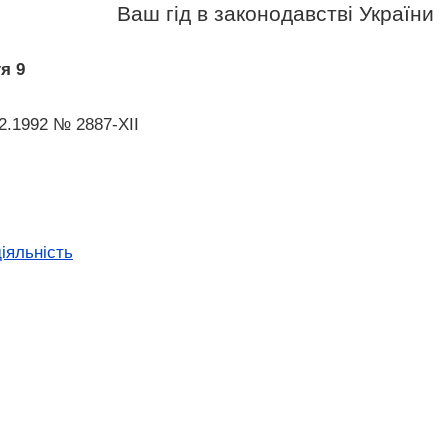
Ваш гід в законодавстві України
я 9
12.1992 № 2887-XII
іяльність