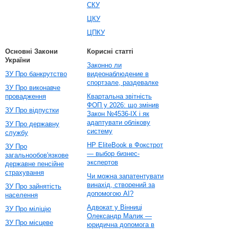
СКУ
ЦКУ
ЦПКУ
Основні Закони
Корисні статті
України
Законно ли
ЗУ Про банкрутство
видеонаблюдение в
спортзале, раздевалке
ЗУ Про виконавче
провадження
Квартальна звітність
ФОП у 2026: що змінив
ЗУ Про відпустки
Закон №4536-IX і як
адаптувати облікову
ЗУ Про державну
систему
службу
HP EliteBook в Фокстрот
ЗУ Про
— выбор бизнес-
загальнообов'язкове
экспертов
державне пенсійне
страхування
Чи можна запатентувати
винахід, створений за
ЗУ Про зайнятість
допомогою AI?
населення
Адвокат у Вінниці
ЗУ Про міліцію
Олександр Малик —
ЗУ Про місцеве
юридична допомога в