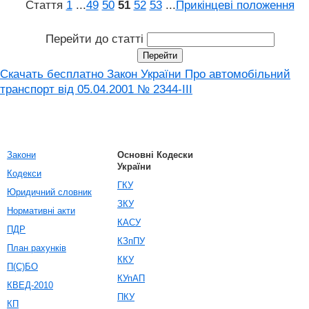
Стаття
1
...
49
50
51
52
53
...
Прикінцеві положення
Перейти до статті
Скачать бесплатно Закон України Про автомобільний
транспорт вiд 05.04.2001 № 2344-III
Закони
Основні Кодески
України
Кодекси
ГКУ
Юридичний словник
ЗКУ
Нормативні акти
КАСУ
ПДР
КЗпПУ
План рахунків
ККУ
П(С)БО
КУпАП
КВЕД-2010
ПКУ
КП