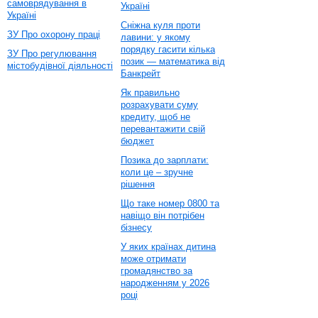
самоврядування в
Україні
Україні
Сніжна куля проти
ЗУ Про охорону праці
лавини: у якому
порядку гасити кілька
ЗУ Про регулювання
позик — математика від
містобудівної діяльності
Банкрейт
Як правильно
розрахувати суму
кредиту, щоб не
перевантажити свій
бюджет
Позика до зарплати:
коли це – зручне
рішення
Що таке номер 0800 та
навіщо він потрібен
бізнесу
У яких країнах дитина
може отримати
громадянство за
народженням у 2026
році