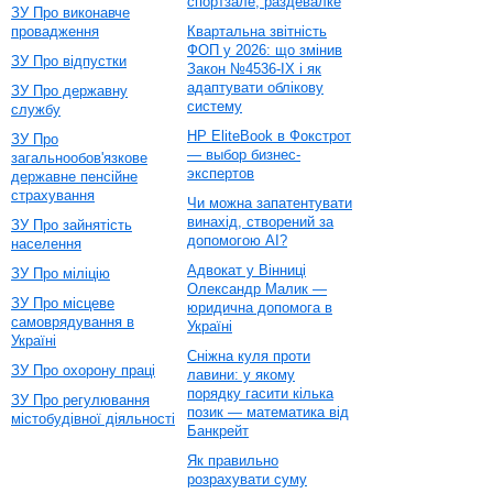
спортзале, раздевалке
ЗУ Про виконавче
провадження
Квартальна звітність
ФОП у 2026: що змінив
ЗУ Про відпустки
Закон №4536-IX і як
адаптувати облікову
ЗУ Про державну
систему
службу
HP EliteBook в Фокстрот
ЗУ Про
— выбор бизнес-
загальнообов'язкове
экспертов
державне пенсійне
страхування
Чи можна запатентувати
винахід, створений за
ЗУ Про зайнятість
допомогою AI?
населення
Адвокат у Вінниці
ЗУ Про міліцію
Олександр Малик —
ЗУ Про місцеве
юридична допомога в
самоврядування в
Україні
Україні
Сніжна куля проти
ЗУ Про охорону праці
лавини: у якому
порядку гасити кілька
ЗУ Про регулювання
позик — математика від
містобудівної діяльності
Банкрейт
Як правильно
розрахувати суму