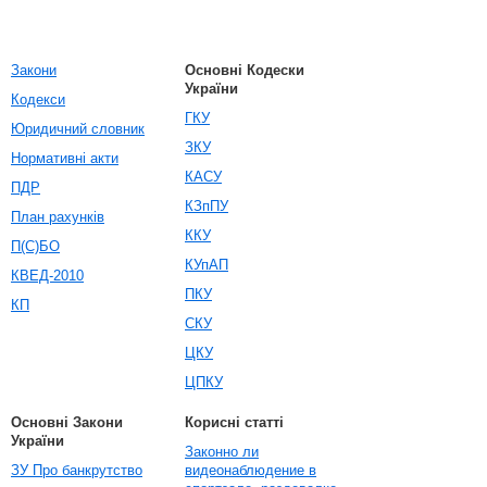
Закони
Основні Кодески
України
Кодекси
ГКУ
Юридичний словник
ЗКУ
Нормативні акти
КАСУ
ПДР
КЗпПУ
План рахунків
ККУ
П(С)БО
КУпАП
КВЕД-2010
ПКУ
КП
СКУ
ЦКУ
ЦПКУ
Основні Закони
Корисні статті
України
Законно ли
ЗУ Про банкрутство
видеонаблюдение в