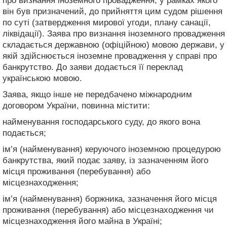
про визнання іноземного провадження, у рамках якого
він був призначений, до прийняття цим судом рішення
по суті (затвердження мирової угоди, плану санації,
ліквідації). Заява про визнання іноземного провадження
складається державною (офіційною) мовою держави, у
якій здійснюється іноземне провадження у справі про
банкрутство. До заяви додається її переклад
українською мовою.
Заява, якщо інше не передбачено міжнародним
договором України, повинна містити:
найменування господарського суду, до якого вона
подається;
ім’я (найменування) керуючого іноземною процедурою
банкрутства, який подає заяву, із зазначенням його
місця проживання (перебування) або
місцезнаходження;
ім’я (найменування) боржника, зазначення його місця
проживання (перебування) або місцезнаходження чи
місцезнаходження його майна в Україні;