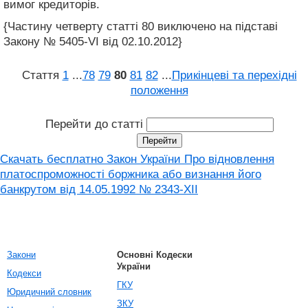
вимог кредиторів.
{Частину четверту статті 80 виключено на підставі
Закону № 5405-VI від 02.10.2012}
Стаття
1
...
78
79
80
81
82
...
Прикінцеві та перехідні
положення
Перейти до статті
Скачать бесплатно Закон України Про відновлення
платоспроможності боржника або визнання його
банкрутом вiд 14.05.1992 № 2343-XII
Закони
Основні Кодески
України
Кодекси
ГКУ
Юридичний словник
ЗКУ