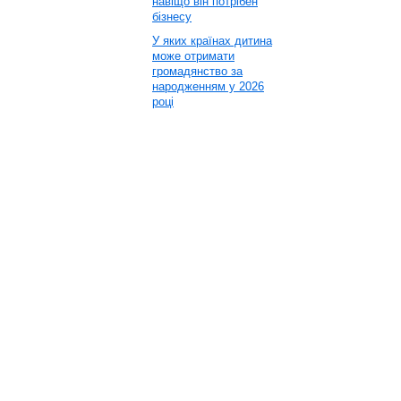
навіщо він потрібен
бізнесу
У яких країнах дитина
може отримати
громадянство за
народженням у 2026
році