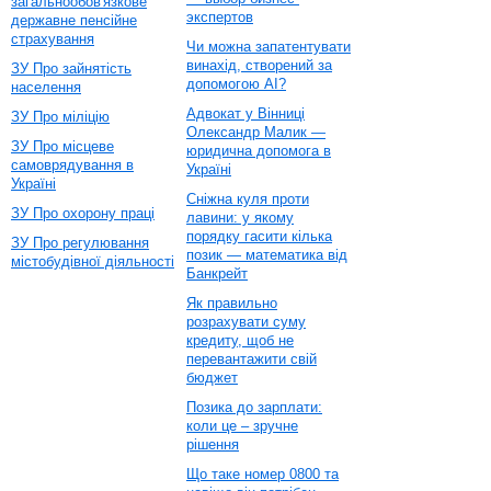
загальнообов'язкове
экспертов
державне пенсійне
страхування
Чи можна запатентувати
винахід, створений за
ЗУ Про зайнятість
допомогою AI?
населення
Адвокат у Вінниці
ЗУ Про міліцію
Олександр Малик —
ЗУ Про місцеве
юридична допомога в
самоврядування в
Україні
Україні
Сніжна куля проти
ЗУ Про охорону праці
лавини: у якому
порядку гасити кілька
ЗУ Про регулювання
позик — математика від
містобудівної діяльності
Банкрейт
Як правильно
розрахувати суму
кредиту, щоб не
перевантажити свій
бюджет
Позика до зарплати:
коли це – зручне
рішення
Що таке номер 0800 та