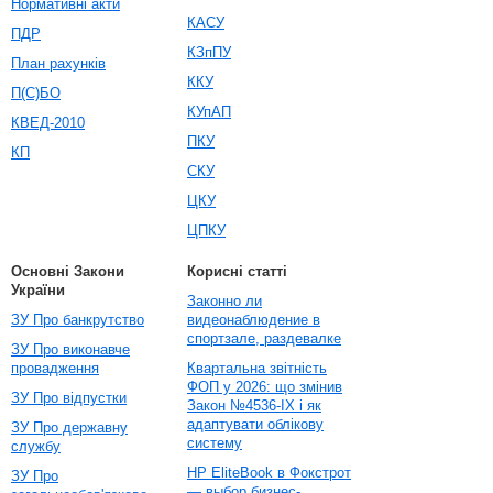
Нормативні акти
КАСУ
ПДР
КЗпПУ
План рахунків
ККУ
П(С)БО
КУпАП
КВЕД-2010
ПКУ
КП
СКУ
ЦКУ
ЦПКУ
Основні Закони
Корисні статті
України
Законно ли
ЗУ Про банкрутство
видеонаблюдение в
спортзале, раздевалке
ЗУ Про виконавче
провадження
Квартальна звітність
ФОП у 2026: що змінив
ЗУ Про відпустки
Закон №4536-IX і як
адаптувати облікову
ЗУ Про державну
систему
службу
HP EliteBook в Фокстрот
ЗУ Про
— выбор бизнес-