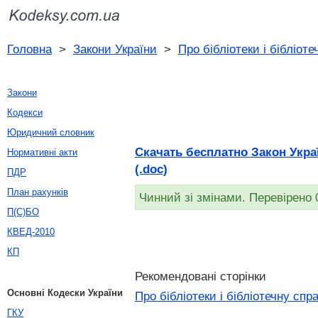
Головна
>
Закони України
>
Про бібліотеки і бібліот
Закони
Кодекси
Юридичний словник
Скачать бесплатно Закон Україн
Нормативні акти
(.doc)
ПДР
План рахунків
Чинний зі змінами. Перевірено 
П(С)БО
КВЕД-2010
КП
Рекомендовані сторінки
Основні Кодески України
Про бібліотеки і бібліотечну спр
ГКУ