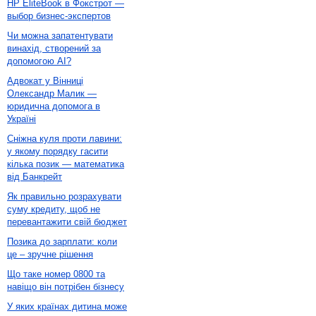
HP EliteBook в Фокстрот —
выбор бизнес-экспертов
Чи можна запатентувати
винахід, створений за
допомогою AI?
Адвокат у Вінниці
Олександр Малик —
юридична допомога в
Україні
Сніжна куля проти лавини:
у якому порядку гасити
кілька позик — математика
від Банкрейт
Як правильно розрахувати
суму кредиту, щоб не
перевантажити свій бюджет
Позика до зарплати: коли
це – зручне рішення
Що таке номер 0800 та
навіщо він потрібен бізнесу
У яких країнах дитина може