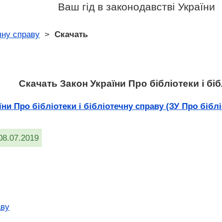
Ваш гід в законодавстві України
ечну справу
>
Скачать
Скачать Закон України Про бібліотеки і бі
и Про бібліотеки і бібліотечну справу (ЗУ Про бібліо
08.07.2019
аву