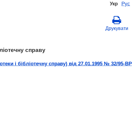
Рус
Укр
Друкувати
бліотечну справу
теки і бібліотечну справу) від 27.01.1995 № 32/95-ВР