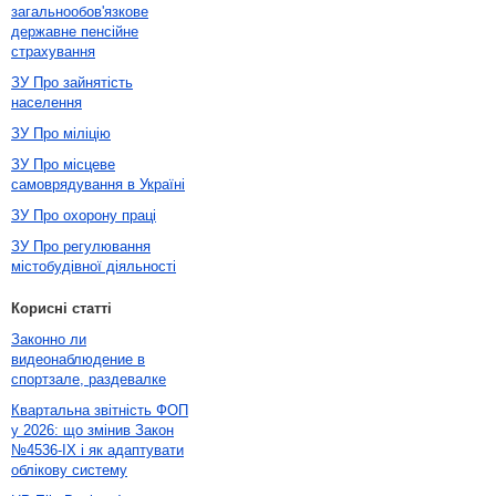
загальнообов'язкове
державне пенсійне
страхування
ЗУ Про зайнятість
населення
ЗУ Про міліцію
ЗУ Про місцеве
самоврядування в Україні
ЗУ Про охорону праці
ЗУ Про регулювання
містобудівної діяльності
Корисні статті
Законно ли
видеонаблюдение в
спортзале, раздевалке
Квартальна звітність ФОП
у 2026: що змінив Закон
№4536-IX і як адаптувати
облікову систему