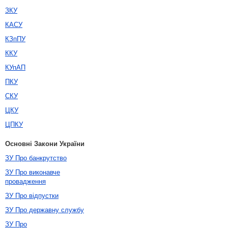
ЗКУ
КАСУ
КЗпПУ
ККУ
КУпАП
ПКУ
СКУ
ЦКУ
ЦПКУ
Основні Закони України
ЗУ Про банкрутство
ЗУ Про виконавче
провадження
ЗУ Про відпустки
ЗУ Про державну службу
ЗУ Про