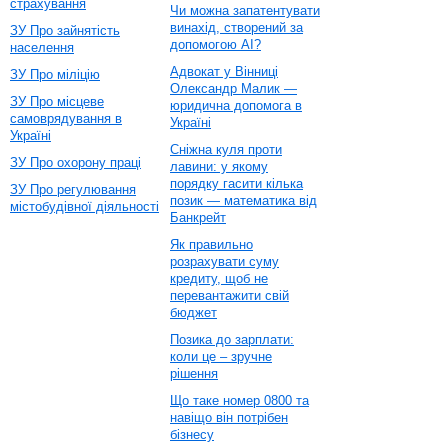
страхування
Чи можна запатентувати
винахід, створений за
ЗУ Про зайнятість
допомогою AI?
населення
Адвокат у Вінниці
ЗУ Про міліцію
Олександр Малик —
ЗУ Про місцеве
юридична допомога в
самоврядування в
Україні
Україні
Сніжна куля проти
ЗУ Про охорону праці
лавини: у якому
порядку гасити кілька
ЗУ Про регулювання
позик — математика від
містобудівної діяльності
Банкрейт
Як правильно
розрахувати суму
кредиту, щоб не
перевантажити свій
бюджет
Позика до зарплати:
коли це – зручне
рішення
Що таке номер 0800 та
навіщо він потрібен
бізнесу