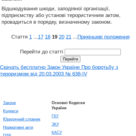
Відшкодування шкоди, заподіяної організації,
підприємству або установі терористичним актом,
провадиться в порядку, визначеному законом.
Стаття
1
...
17
18
19
20
21
...
Прикінцеві положення
Перейти до статті
Скачать бесплатно Закон України Про боротьбу з
тероризмом від 20.03.2003 № 638-IV
Закони
Основні Кодески
України
Кодекси
ГКУ
Юридичний словник
ЗКУ
Нормативні акти
КАСУ
ПДР