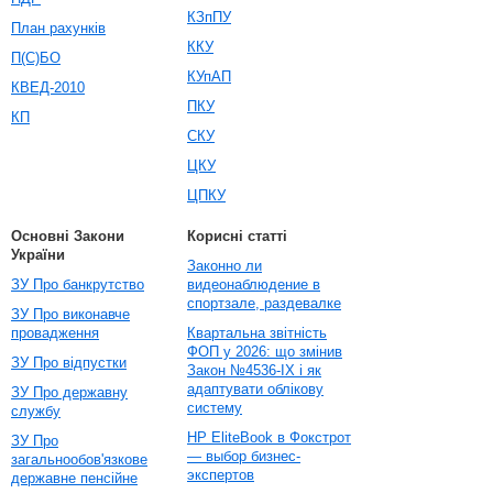
КЗпПУ
План рахунків
ККУ
П(С)БО
КУпАП
КВЕД-2010
ПКУ
КП
СКУ
ЦКУ
ЦПКУ
Основні Закони
Корисні статті
України
Законно ли
ЗУ Про банкрутство
видеонаблюдение в
спортзале, раздевалке
ЗУ Про виконавче
провадження
Квартальна звітність
ФОП у 2026: що змінив
ЗУ Про відпустки
Закон №4536-IX і як
адаптувати облікову
ЗУ Про державну
систему
службу
HP EliteBook в Фокстрот
ЗУ Про
— выбор бизнес-
загальнообов'язкове
экспертов
державне пенсійне