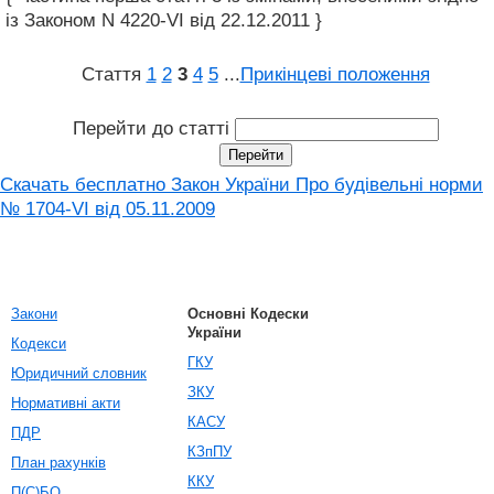
із Законом N 4220-VI від 22.12.2011 }
Стаття
1
2
3
4
5
...
Прикінцеві положення
Перейти до статті
Скачать бесплатно Закон України Про будівельні норми
№ 1704-VI від 05.11.2009
Закони
Основні Кодески
України
Кодекси
ГКУ
Юридичний словник
ЗКУ
Нормативні акти
КАСУ
ПДР
КЗпПУ
План рахунків
ККУ
П(С)БО