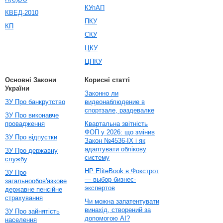
КУпАП
КВЕД-2010
ПКУ
КП
СКУ
ЦКУ
ЦПКУ
Основні Закони
Корисні статті
України
Законно ли
ЗУ Про банкрутство
видеонаблюдение в
спортзале, раздевалке
ЗУ Про виконавче
провадження
Квартальна звітність
ФОП у 2026: що змінив
ЗУ Про відпустки
Закон №4536-IX і як
адаптувати облікову
ЗУ Про державну
систему
службу
HP EliteBook в Фокстрот
ЗУ Про
— выбор бизнес-
загальнообов'язкове
экспертов
державне пенсійне
страхування
Чи можна запатентувати
винахід, створений за
ЗУ Про зайнятість
допомогою AI?
населення