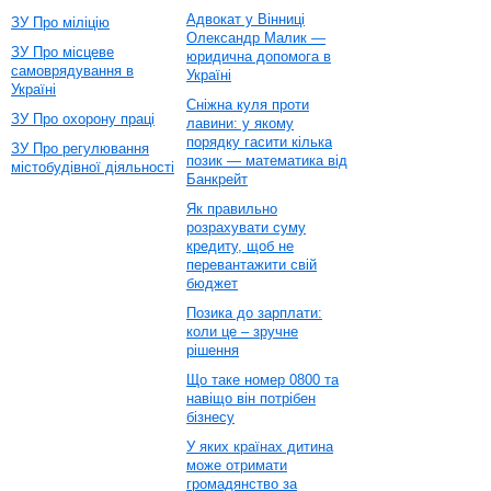
Адвокат у Вінниці
ЗУ Про міліцію
Олександр Малик —
ЗУ Про місцеве
юридична допомога в
самоврядування в
Україні
Україні
Сніжна куля проти
ЗУ Про охорону праці
лавини: у якому
порядку гасити кілька
ЗУ Про регулювання
позик — математика від
містобудівної діяльності
Банкрейт
Як правильно
розрахувати суму
кредиту, щоб не
перевантажити свій
бюджет
Позика до зарплати:
коли це – зручне
рішення
Що таке номер 0800 та
навіщо він потрібен
бізнесу
У яких країнах дитина
може отримати
громадянство за