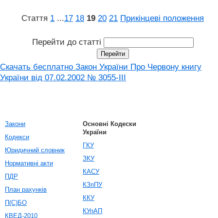
Стаття
1
...
17
18
19
20
21
Прикінцеві положення
Перейти до статті
Скачать бесплатно Закон України Про Червону книгу
України вiд 07.02.2002 № 3055-III
Закони
Основні Кодески
України
Кодекси
ГКУ
Юридичний словник
ЗКУ
Нормативні акти
КАСУ
ПДР
КЗпПУ
План рахунків
ККУ
П(С)БО
КУпАП
КВЕД-2010