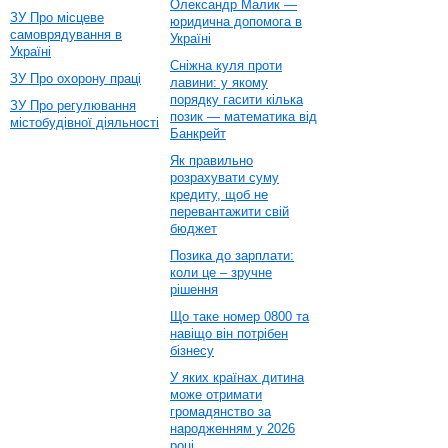
Олександр Малик —
ЗУ Про місцеве
юридична допомога в
самоврядування в
Україні
Україні
Сніжна куля проти
ЗУ Про охорону праці
лавини: у якому
порядку гасити кілька
ЗУ Про регулювання
позик — математика від
містобудівної діяльності
Банкрейт
Як правильно
розрахувати суму
кредиту, щоб не
перевантажити свій
бюджет
Позика до зарплати:
коли це – зручне
рішення
Що таке номер 0800 та
навіщо він потрібен
бізнесу
У яких країнах дитина
може отримати
громадянство за
народженням у 2026
році