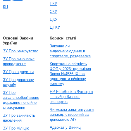
ПКУ
КП
СКУ
ЦКУ
ЦПКУ
Основні Закони
Корисні статті
України
Законно ли
ЗУ Про банкрутство
видеонаблюдение в
спортзале, раздевалке
ЗУ Про виконавче
провадження
Квартальна звітність
ФОП у 2026: що змінив
ЗУ Про відпустки
Закон №4536-IX і як
адаптувати облікову
ЗУ Про державну
систему
службу
HP EliteBook в Фокстрот
ЗУ Про
— выбор бизнес-
загальнообов'язкове
экспертов
державне пенсійне
страхування
Чи можна запатентувати
винахід, створений за
ЗУ Про зайнятість
допомогою AI?
населення
Адвокат у Вінниці
ЗУ Про міліцію