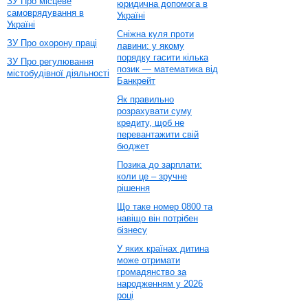
ЗУ Про місцеве
юридична допомога в
самоврядування в
Україні
Україні
Сніжна куля проти
ЗУ Про охорону праці
лавини: у якому
порядку гасити кілька
ЗУ Про регулювання
позик — математика від
містобудівної діяльності
Банкрейт
Як правильно
розрахувати суму
кредиту, щоб не
перевантажити свій
бюджет
Позика до зарплати:
коли це – зручне
рішення
Що таке номер 0800 та
навіщо він потрібен
бізнесу
У яких країнах дитина
може отримати
громадянство за
народженням у 2026
році