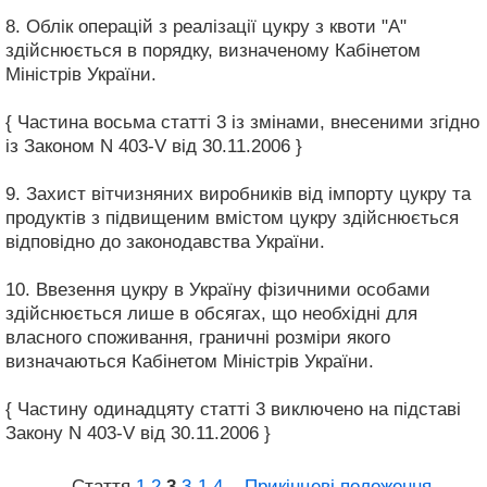
8. Облік операцій з реалізації цукру з квоти "А"
здійснюється в порядку, визначеному Кабінетом
Міністрів України.
{ Частина восьма статті 3 із змінами, внесеними згідно
із Законом N 403-V від 30.11.2006 }
9. Захист вітчизняних виробників від імпорту цукру та
продуктів з підвищеним вмістом цукру здійснюється
відповідно до законодавства України.
10. Ввезення цукру в Україну фізичними особами
здійснюється лише в обсягах, що необхідні для
власного споживання, граничні розміри якого
визначаються Кабінетом Міністрів України.
{ Частину одинадцяту статті 3 виключено на підставі
Закону N 403-V від 30.11.2006 }
Стаття
1
2
3
3‑1
4
...
Прикінцеві положення