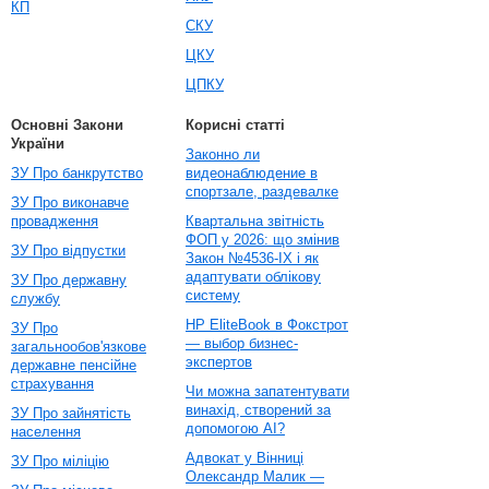
КП
СКУ
ЦКУ
ЦПКУ
Основні Закони
Корисні статті
України
Законно ли
ЗУ Про банкрутство
видеонаблюдение в
спортзале, раздевалке
ЗУ Про виконавче
провадження
Квартальна звітність
ФОП у 2026: що змінив
ЗУ Про відпустки
Закон №4536-IX і як
адаптувати облікову
ЗУ Про державну
систему
службу
HP EliteBook в Фокстрот
ЗУ Про
— выбор бизнес-
загальнообов'язкове
экспертов
державне пенсійне
страхування
Чи можна запатентувати
винахід, створений за
ЗУ Про зайнятість
допомогою AI?
населення
Адвокат у Вінниці
ЗУ Про міліцію
Олександр Малик —