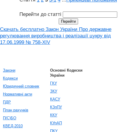
Перейти до статті
Скачать бесплатно Закон України Про державне
регулювання виробництва і реалізації цукру від
17.06.1999 № 758-XIV
Закони
Основні Кодески
України
Кодекси
ГКУ
Юридичний словник
ЗКУ
Нормативні акти
КАСУ
ПДР
КЗпПУ
План рахунків
ККУ
П(С)БО
КУпАП
КВЕД-2010
ПКУ