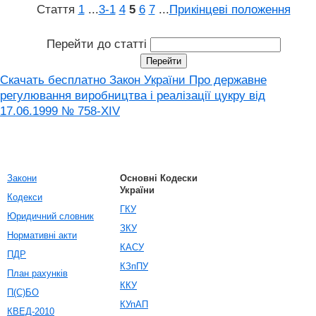
Стаття
1
...
3‑1
4
5
6
7
...
Прикінцеві положення
Перейти до статті
Скачать бесплатно Закон України Про державне
регулювання виробництва і реалізації цукру від
17.06.1999 № 758-XIV
Закони
Основні Кодески
України
Кодекси
ГКУ
Юридичний словник
ЗКУ
Нормативні акти
КАСУ
ПДР
КЗпПУ
План рахунків
ККУ
П(С)БО
КУпАП
КВЕД-2010