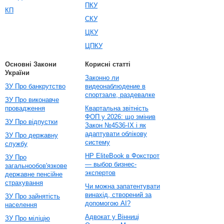
ПКУ
КП
СКУ
ЦКУ
ЦПКУ
Основні Закони
Корисні статті
України
Законно ли
ЗУ Про банкрутство
видеонаблюдение в
спортзале, раздевалке
ЗУ Про виконавче
провадження
Квартальна звітність
ФОП у 2026: що змінив
ЗУ Про відпустки
Закон №4536-IX і як
адаптувати облікову
ЗУ Про державну
систему
службу
HP EliteBook в Фокстрот
ЗУ Про
— выбор бизнес-
загальнообов'язкове
экспертов
державне пенсійне
страхування
Чи можна запатентувати
винахід, створений за
ЗУ Про зайнятість
допомогою AI?
населення
Адвокат у Вінниці
ЗУ Про міліцію