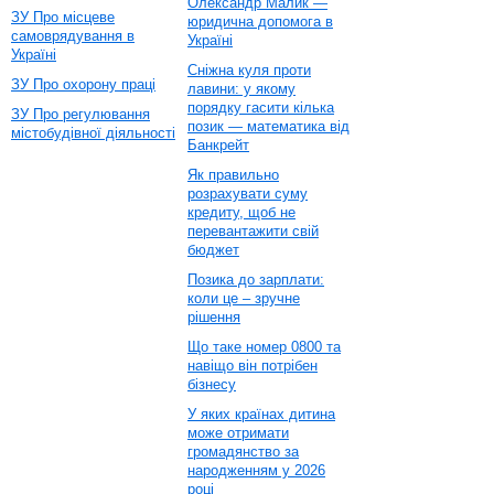
Олександр Малик —
ЗУ Про місцеве
юридична допомога в
самоврядування в
Україні
Україні
Сніжна куля проти
ЗУ Про охорону праці
лавини: у якому
порядку гасити кілька
ЗУ Про регулювання
позик — математика від
містобудівної діяльності
Банкрейт
Як правильно
розрахувати суму
кредиту, щоб не
перевантажити свій
бюджет
Позика до зарплати:
коли це – зручне
рішення
Що таке номер 0800 та
навіщо він потрібен
бізнесу
У яких країнах дитина
може отримати
громадянство за
народженням у 2026
році