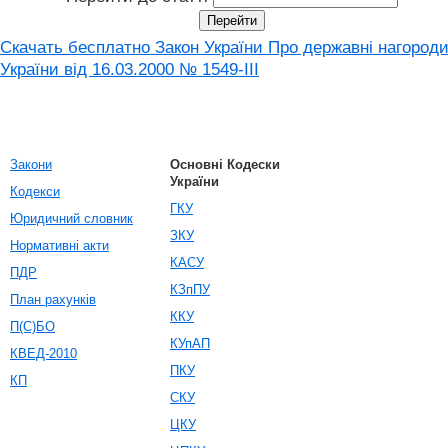
Скачать бесплатно Закон України Про державні нагород
України від 16.03.2000 № 1549-III
Закони
Основні Кодески
України
Кодекси
ГКУ
Юридичний словник
ЗКУ
Нормативні акти
КАСУ
ПДР
КЗпПУ
План рахунків
ККУ
П(С)БО
КУпАП
КВЕД-2010
ПКУ
КП
СКУ
ЦКУ