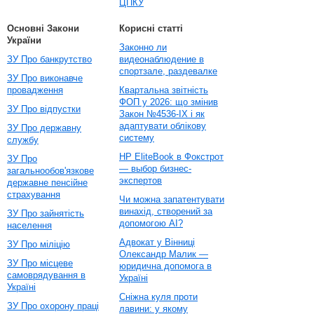
ЦПКУ
Основні Закони
Корисні статті
України
Законно ли
ЗУ Про банкрутство
видеонаблюдение в
спортзале, раздевалке
ЗУ Про виконавче
провадження
Квартальна звітність
ФОП у 2026: що змінив
ЗУ Про відпустки
Закон №4536-IX і як
адаптувати облікову
ЗУ Про державну
систему
службу
HP EliteBook в Фокстрот
ЗУ Про
— выбор бизнес-
загальнообов'язкове
экспертов
державне пенсійне
страхування
Чи можна запатентувати
винахід, створений за
ЗУ Про зайнятість
допомогою AI?
населення
Адвокат у Вінниці
ЗУ Про міліцію
Олександр Малик —
ЗУ Про місцеве
юридична допомога в
самоврядування в
Україні
Україні
Сніжна куля проти
ЗУ Про охорону праці
лавини: у якому