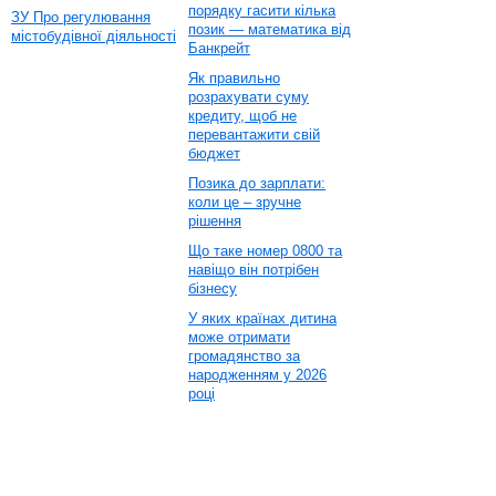
порядку гасити кілька
ЗУ Про регулювання
позик — математика від
містобудівної діяльності
Банкрейт
Як правильно
розрахувати суму
кредиту, щоб не
перевантажити свій
бюджет
Позика до зарплати:
коли це – зручне
рішення
Що таке номер 0800 та
навіщо він потрібен
бізнесу
У яких країнах дитина
може отримати
громадянство за
народженням у 2026
році