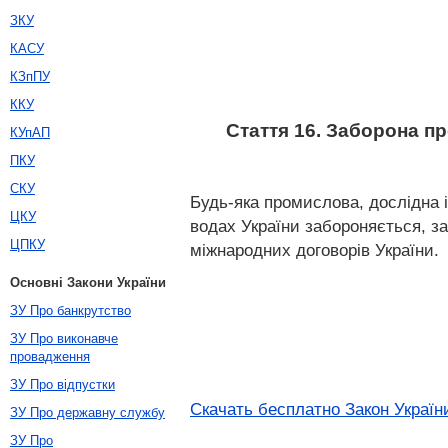
ЗКУ
КАСУ
КЗпПУ
ККУ
Стаття 16. Заборона пр
КУпАП
ПКУ
СКУ
Будь-яка промислова, дослідна і
ЦКУ
водах України забороняється, за
ЦПКУ
міжнародних договорів України.
Основні Закони України
ЗУ Про банкрутство
ЗУ Про виконавче
провадження
ЗУ Про відпустки
Скачать бесплатно Закон Україн
ЗУ Про державну службу
ЗУ Про