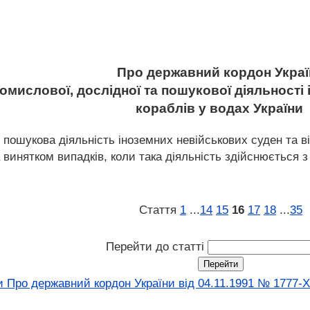
Про державний кордон Украї
омислової, дослідної та пошукової діяльності
кораблів у водах України
 пошукова діяльність іноземних невійськових суден та ві
 винятком випадків, коли така діяльність здійснюється з
Стаття
1
...
14
15
16
17
18
...
35
Перейти до статті
и Про державний кордон України від 04.11.1991 № 1777-X