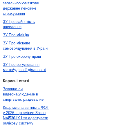
загальнообов'язкове
державне пенсійне
страхування
ЗУ Про зайнятість
населення
ЗУ Про міліцію
ЗУ Про місцеве
самоврядування в Україні
ЗУ Про охорону праці
ЗУ Про регулювання
містобудівної діяльності
Корисні статті
Законно ли
видеонаблюдение в
спортзале, раздевалке
Квартальна звітність ФОП
у 2026: що змінив Закон
№4536-IX і як адаптувати
облікову систему