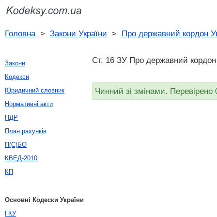
Головна
>
Закони України
>
Про державний кордон У
Ст. 16 ЗУ Про державний кордон 
Закони
Кодекси
Чинний зі змінами. Перевірено 
Юридичний словник
Нормативні акти
ПДР
План рахунків
П(С)БО
КВЕД-2010
КП
Основні Кодески України
ГКУ