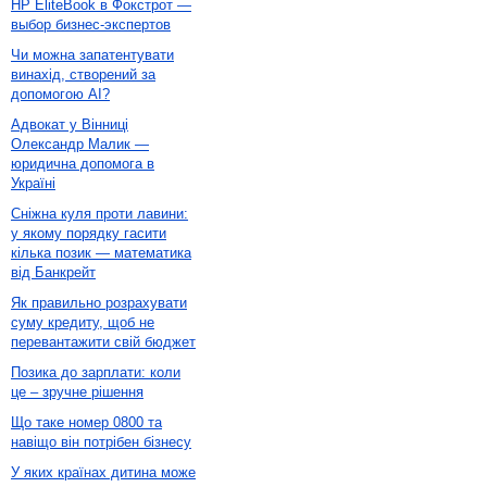
HP EliteBook в Фокстрот —
выбор бизнес-экспертов
Чи можна запатентувати
винахід, створений за
допомогою AI?
Адвокат у Вінниці
Олександр Малик —
юридична допомога в
Україні
Сніжна куля проти лавини:
у якому порядку гасити
кілька позик — математика
від Банкрейт
Як правильно розрахувати
суму кредиту, щоб не
перевантажити свій бюджет
Позика до зарплати: коли
це – зручне рішення
Що таке номер 0800 та
навіщо він потрібен бізнесу
У яких країнах дитина може