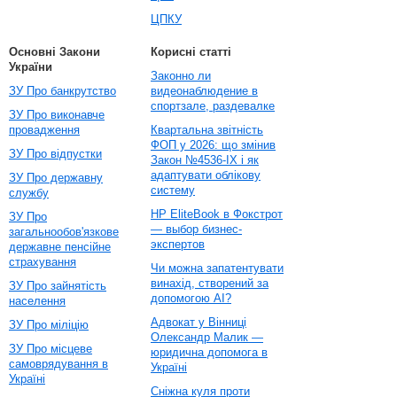
ЦПКУ
Основні Закони
Корисні статті
України
Законно ли
ЗУ Про банкрутство
видеонаблюдение в
спортзале, раздевалке
ЗУ Про виконавче
провадження
Квартальна звітність
ФОП у 2026: що змінив
ЗУ Про відпустки
Закон №4536-IX і як
адаптувати облікову
ЗУ Про державну
систему
службу
HP EliteBook в Фокстрот
ЗУ Про
— выбор бизнес-
загальнообов'язкове
экспертов
державне пенсійне
страхування
Чи можна запатентувати
винахід, створений за
ЗУ Про зайнятість
допомогою AI?
населення
Адвокат у Вінниці
ЗУ Про міліцію
Олександр Малик —
ЗУ Про місцеве
юридична допомога в
самоврядування в
Україні
Україні
Сніжна куля проти