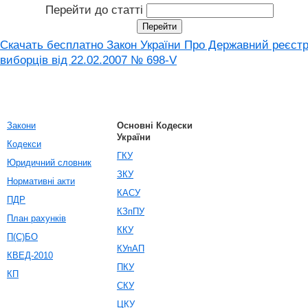
Перейти до статті
Скачать бесплатно Закон України Про Державний реєст
виборців від 22.02.2007 № 698-V
Закони
Основні Кодески
України
Кодекси
ГКУ
Юридичний словник
ЗКУ
Нормативні акти
КАСУ
ПДР
КЗпПУ
План рахунків
ККУ
П(С)БО
КУпАП
КВЕД-2010
ПКУ
КП
СКУ
ЦКУ