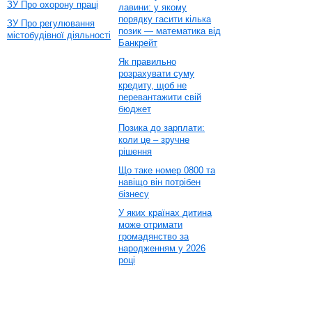
ЗУ Про охорону праці
лавини: у якому
порядку гасити кілька
ЗУ Про регулювання
позик — математика від
містобудівної діяльності
Банкрейт
Як правильно
розрахувати суму
кредиту, щоб не
перевантажити свій
бюджет
Позика до зарплати:
коли це – зручне
рішення
Що таке номер 0800 та
навіщо він потрібен
бізнесу
У яких країнах дитина
може отримати
громадянство за
народженням у 2026
році