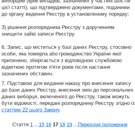
виборцем (крім випадків, зазначених у частині шостій
цієї статті), що підтверджено документами, поданими
до органу ведення Реєстру в установленому порядку;
3) рішення розпорядника Реєстру з дорученням
знищити зайві записи Реєстру.
6. Запис, що міститься у базі даних Реєстру, стосовно
особи, яка померла або громадянство України якої
припинено, зберігається з відповідною службовою
відміткою протягом п'яти років після настання
зазначених обставин.
7. Підставою для видання наказу про внесення запису
до бази даних Реєстру, внесення змін до персональних
даних виборця, включеного до Реєстру, також можуть
бути відомості, передані розпоряднику Реєстру згідно із
статтею 22 цього Закону
.
Стаття
1
...
15
16
17
18
19
...
Перехідні положення