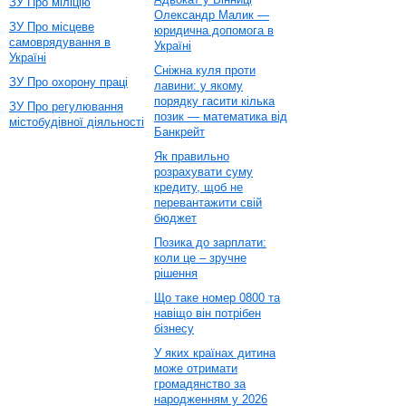
ЗУ Про міліцію
Олександр Малик —
ЗУ Про місцеве
юридична допомога в
самоврядування в
Україні
Україні
Сніжна куля проти
ЗУ Про охорону праці
лавини: у якому
порядку гасити кілька
ЗУ Про регулювання
позик — математика від
містобудівної діяльності
Банкрейт
Як правильно
розрахувати суму
кредиту, щоб не
перевантажити свій
бюджет
Позика до зарплати:
коли це – зручне
рішення
Що таке номер 0800 та
навіщо він потрібен
бізнесу
У яких країнах дитина
може отримати
громадянство за
народженням у 2026