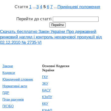
Стаття
1
...
3
4
5
6
7
...
Прикінцеві положення
Перейти до статті
Скачать бесплатно Закон України Про державний
ринковий нагляд і контроль нехарчової продукції від
02.12.2010 № 2735-VI
Закони
Основні Кодески
України
Кодекси
ГКУ
Юридичний словник
ЗКУ
Нормативні акти
КАСУ
ПДР
КЗпПУ
План рахунків
ККУ
П(С)БО
КУпАП