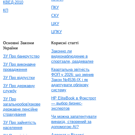
КВЕД-2010
ПКУ
КП
СКУ
ЦКУ
ЦПКУ
Основні Закони
Корисні статті
України
Законно ли
ЗУ Про банкрутство
видеонаблюдение в
спортзале, раздевалке
ЗУ Про виконавче
провадження
Квартальна звітність
ФОП у 2026: що змінив
ЗУ Про відпустки
Закон №4536-IX і як
адаптувати облікову
ЗУ Про державну
систему
службу
HP EliteBook в Фокстрот
ЗУ Про
— выбор бизнес-
загальнообов'язкове
экспертов
державне пенсійне
страхування
Чи можна запатентувати
винахід, створений за
ЗУ Про зайнятість
допомогою AI?
населення
Адвокат у Вінниці