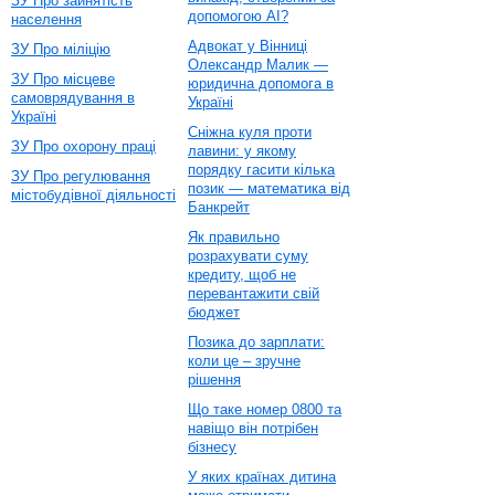
ЗУ Про зайнятість
допомогою AI?
населення
Адвокат у Вінниці
ЗУ Про міліцію
Олександр Малик —
ЗУ Про місцеве
юридична допомога в
самоврядування в
Україні
Україні
Сніжна куля проти
ЗУ Про охорону праці
лавини: у якому
порядку гасити кілька
ЗУ Про регулювання
позик — математика від
містобудівної діяльності
Банкрейт
Як правильно
розрахувати суму
кредиту, щоб не
перевантажити свій
бюджет
Позика до зарплати:
коли це – зручне
рішення
Що таке номер 0800 та
навіщо він потрібен
бізнесу
У яких країнах дитина