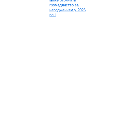
може отримати
громадянство за
народженням у 2026
році