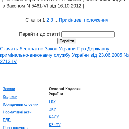
із Законом N 5461-VI від 16.10.2012 }
Стаття
1
2
3
...
Прикінцеві положення
Перейти до статті
Скачать бесплатно Закон України Про Державну
кримінально-виконавчу службу України від 23.06.2005 №
2713-IV
Закони
Основні Кодески
України
Кодекси
ГКУ
Юридичний словник
ЗКУ
Нормативні акти
КАСУ
ПДР
КЗпПУ
План рахунків