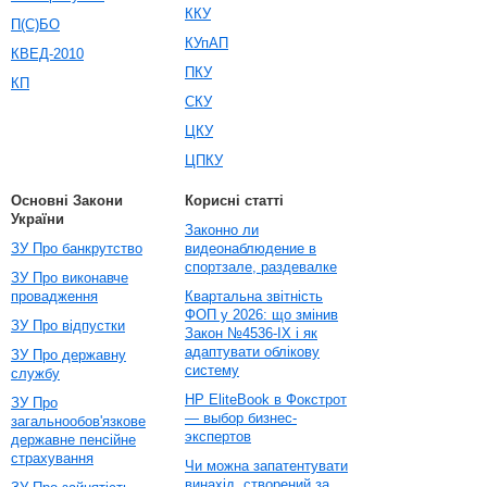
ККУ
П(С)БО
КУпАП
КВЕД-2010
ПКУ
КП
СКУ
ЦКУ
ЦПКУ
Основні Закони
Корисні статті
України
Законно ли
ЗУ Про банкрутство
видеонаблюдение в
спортзале, раздевалке
ЗУ Про виконавче
провадження
Квартальна звітність
ФОП у 2026: що змінив
ЗУ Про відпустки
Закон №4536-IX і як
адаптувати облікову
ЗУ Про державну
систему
службу
HP EliteBook в Фокстрот
ЗУ Про
— выбор бизнес-
загальнообов'язкове
экспертов
державне пенсійне
страхування
Чи можна запатентувати
винахід, створений за