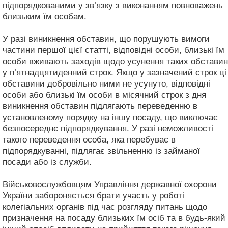
підпорядкованими у зв’язку з виконанням повноважень
близьким їм особам.
У разі виникнення обставин, що порушують вимоги
частини першої цієї статті, відповідні особи, близькі їм
особи вживають заходів щодо усунення таких обставин
у п’ятнадцятиденний строк. Якщо у зазначений строк ці
обставини добровільно ними не усунуто, відповідні
особи або близькі їм особи в місячний строк з дня
виникнення обставин підлягають переведенню в
установленому порядку на іншу посаду, що виключає
безпосереднє підпорядкування. У разі неможливості
такого переведення особа, яка перебуває в
підпорядкуванні, підлягає звільненню із займаної
посади або із служби.
Військовослужбовцям Управління державної охорони
України забороняється брати участь у роботі
колегіальних органів під час розгляду питань щодо
призначення на посаду близьких їм осіб та в будь-який