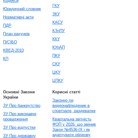
Кодекси
ГКУ
Юридичний словник
ЗКУ
Нормативні акти
КАСУ
ПДР
КЗпПУ
План рахунків
ККУ
П(С)БО
КУпАП
КВЕД-2010
ПКУ
КП
СКУ
ЦКУ
ЦПКУ
Основні Закони
Корисні статті
України
Законно ли
ЗУ Про банкрутство
видеонаблюдение в
спортзале, раздевалке
ЗУ Про виконавче
провадження
Квартальна звітність
ФОП у 2026: що змінив
ЗУ Про відпустки
Закон №4536-IX і як
адаптувати облікову
ЗУ Про державну