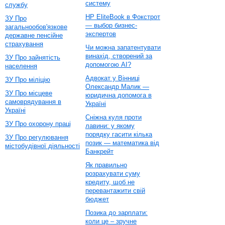
систему
службу
HP EliteBook в Фокстрот
ЗУ Про
— выбор бизнес-
загальнообов'язкове
экспертов
державне пенсійне
страхування
Чи можна запатентувати
винахід, створений за
ЗУ Про зайнятість
допомогою AI?
населення
Адвокат у Вінниці
ЗУ Про міліцію
Олександр Малик —
ЗУ Про місцеве
юридична допомога в
самоврядування в
Україні
Україні
Сніжна куля проти
ЗУ Про охорону праці
лавини: у якому
порядку гасити кілька
ЗУ Про регулювання
позик — математика від
містобудівної діяльності
Банкрейт
Як правильно
розрахувати суму
кредиту, щоб не
перевантажити свій
бюджет
Позика до зарплати:
коли це – зручне