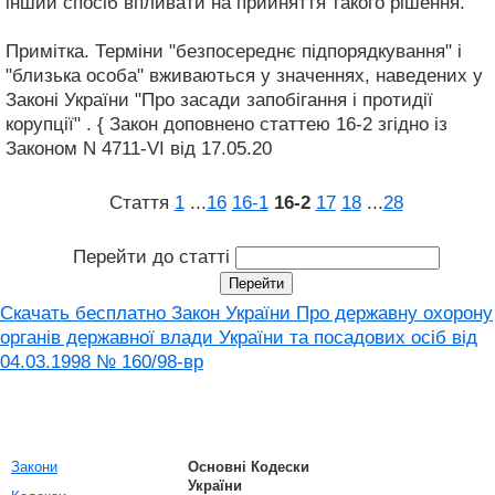
інший спосіб впливати на прийняття такого рішення.
Примітка. Терміни "безпосереднє підпорядкування" і
"близька особа" вживаються у значеннях, наведених у
Законі України "Про засади запобігання і протидії
корупції" . { Закон доповнено статтею 16-2 згідно із
Законом N 4711-VI від 17.05.20
Стаття
1
...
16
16‑1
16‑2
17
18
...
28
Перейти до статті
Скачать бесплатно Закон України Про державну охорону
органів державної влади України та посадових осіб від
04.03.1998 № 160/98-вр
Закони
Основні Кодески
України