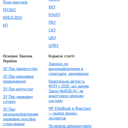
План рахунків
ККУ
П(С)БО
КУпАП
КВЕД-2010
ПКУ
КП
СКУ
ЦКУ
ЦПКУ
Основні Закони
Корисні статті
України
Законно ли
ЗУ Про банкрутство
видеонаблюдение в
спортзале, раздевалке
ЗУ Про виконавче
провадження
Квартальна звітність
ФОП у 2026: що змінив
ЗУ Про відпустки
Закон №4536-IX і як
адаптувати облікову
ЗУ Про державну
систему
службу
HP EliteBook в Фокстрот
ЗУ Про
— выбор бизнес-
загальнообов'язкове
экспертов
державне пенсійне
страхування
Чи можна запатентувати