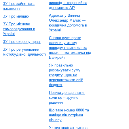
винахід, створений за
ЗУ Про зайнятість
допомогою AI?
населення
Адвокат у Вінниці
ЗУ Про міліцію
Олександр Малик —
ЗУ Про місцеве
юридична допомога в
самоврядування в
Україні
Україні
Сніжна куля проти
ЗУ Про охорону праці
лавини: у якому
порядку гасити кілька
ЗУ Про регулювання
позик — математика від
містобудівної діяльності
Банкрейт
Як правильно
розрахувати суму
кредиту, щоб не
перевантажити свій
бюджет
Позика до зарплати:
коли це – зручне
рішення
Що таке номер 0800 та
навіщо він потрібен
бізнесу
У яких країнах дитина