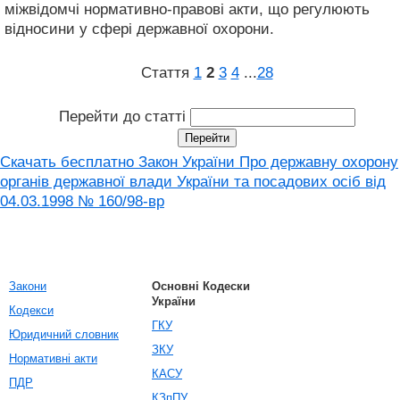
міжвідомчі нормативно-правові акти, що регулюють
відносини у сфері державної охорони.
Стаття
1
2
3
4
...
28
Перейти до статті
Скачать бесплатно Закон України Про державну охорону
органів державної влади України та посадових осіб від
04.03.1998 № 160/98-вр
Закони
Основні Кодески
України
Кодекси
ГКУ
Юридичний словник
ЗКУ
Нормативні акти
КАСУ
ПДР
КЗпПУ