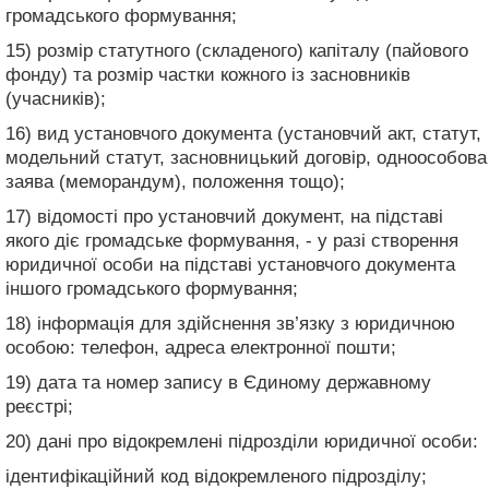
громадського формування;
15) розмір статутного (складеного) капіталу (пайового
фонду) та розмір частки кожного із засновників
(учасників);
16) вид установчого документа (установчий акт, статут,
модельний статут, засновницький договір, одноособова
заява (меморандум), положення тощо);
17) відомості про установчий документ, на підставі
якого діє громадське формування, - у разі створення
юридичної особи на підставі установчого документа
іншого громадського формування;
18) інформація для здійснення зв’язку з юридичною
особою: телефон, адреса електронної пошти;
19) дата та номер запису в Єдиному державному
реєстрі;
20) дані про відокремлені підрозділи юридичної особи:
ідентифікаційний код відокремленого підрозділу;