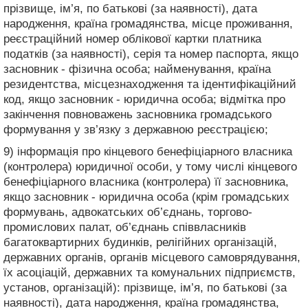
прізвище, ім’я, по батькові (за наявності), дата
народження, країна громадянства, місце проживання,
реєстраційний номер облікової картки платника
податків (за наявності), серія та номер паспорта, якщо
засновник - фізична особа; найменування, країна
резидентства, місцезнаходження та ідентифікаційний
код, якщо засновник - юридична особа; відмітка про
закінчення повноважень засновника громадського
формування у зв’язку з державною реєстрацією;
9) інформація про кінцевого бенефіціарного власника
(контролера) юридичної особи, у тому числі кінцевого
бенефіціарного власника (контролера) її засновника,
якщо засновник - юридична особа (крім громадських
формувань, адвокатських об’єднань, торгово-
промислових палат, об’єднань співвласників
багатоквартирних будинків, релігійних організацій,
державних органів, органів місцевого самоврядування,
їх асоціацій, державних та комунальних підприємств,
установ, організацій): прізвище, ім’я, по батькові (за
наявності), дата народження, країна громадянства,