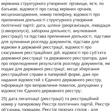
керівника структурного утворення: прізвище, ім’я, по
батькові, відомості про склад керівних органів,
місцезнаходження, номер телефону, відомості про
припинення діяльності структурного утворення
політичної партії: дата, шляхи (реорганізація, ліквідація
(саморозпуск), заборона діяльності, анулювання
реєстрації) та підстава припинення діяльності, підстави
для зупинення розгляду документів, підстави для
відмови в державній реєстрації, відомості про
скасування реєстраційних дій, відомості про суб’єкта
державної реєстрації та державного реєстратора, дані
про оприлюднення результатів розгляду документів, які
подані для державної реєстрації, місце зберігання
реєстраційної справи в паперовій формі, дані про
надання відомостей з Єдиного державного реєстру,
інформація про виправлення помилок, допущених у
відомостях Єдиного державного реєстру;
25) дата легалізації (реєстрації) та реєстраційний
номер у паперовому Реєстрі політичних партій, Реєстрі
об’єднань громадян, Реєстрі творчих спілок - для