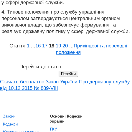
у сфері державної служби.
4. Типове положення про службу управління
персоналом затверджується центральним органом
виконавчої влади, що забезпечує формування та
реалізує державну політику у сфері державної служби.
Стаття
1
...
16
17
18
19
20
...
Прикінцеві та перехідні
положення
Перейти до статті
Скачать бесплатно Закон України Про державну службу
від 10.12.2015 № 889-VIII
Закони
Основні Кодески
України
Кодекси
ГКУ