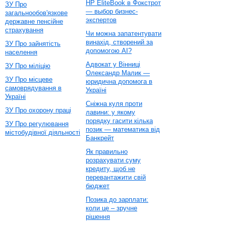
HP EliteBook в Фокстрот
ЗУ Про
— выбор бизнес-
загальнообов'язкове
экспертов
державне пенсійне
страхування
Чи можна запатентувати
винахід, створений за
ЗУ Про зайнятість
допомогою AI?
населення
Адвокат у Вінниці
ЗУ Про міліцію
Олександр Малик —
ЗУ Про місцеве
юридична допомога в
самоврядування в
Україні
Україні
Сніжна куля проти
ЗУ Про охорону праці
лавини: у якому
порядку гасити кілька
ЗУ Про регулювання
позик — математика від
містобудівної діяльності
Банкрейт
Як правильно
розрахувати суму
кредиту, щоб не
перевантажити свій
бюджет
Позика до зарплати:
коли це – зручне
рішення