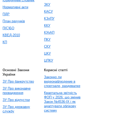
Юридичний словник
ЗКУ
Нормативні акти
КАСУ
ПДР
КЗпПУ
План рахунків
ККУ
П(С)БО
КУпАП
КВЕД-2010
ПКУ
КП
СКУ
ЦКУ
ЦПКУ
Основні Закони
Корисні статті
України
Законно ли
ЗУ Про банкрутство
видеонаблюдение в
спортзале, раздевалке
ЗУ Про виконавче
провадження
Квартальна звітність
ФОП у 2026: що змінив
ЗУ Про відпустки
Закон №4536-IX і як
адаптувати облікову
ЗУ Про державну
систему
службу