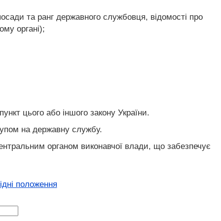
посади та ранг державного службовця, відомості про
му органі);
ункт цього або іншого закону України.
тупом на державну службу.
центральним органом виконавчої влади, що забезпечує
хідні положення