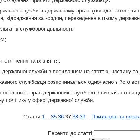
ан) складення Присяги державного службовця;
ржавної служби в державному органі (посада, категорія 
я, відрядження за кордон, переведення в цьому державно
ультатів службової діяльності;
ки;
 стягнення та їх зняття;
и державної служби з посиланням на статтю, частину та п
жавного службовця розпочинається одночасно з його вс
ня особових справ державних службовців визначається 
у політику у сфері державної служби.
Стаття
1
...
35
36
37
38
39
...
Прикінцеві та пере
Перейти до статті