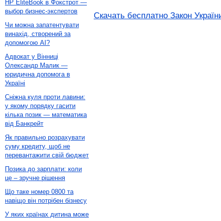
HP EliteBook в Фокстрот —
выбор бизнес-экспертов
Скачать бесплатно Закон Україн
Чи можна запатентувати
винахід, створений за
допомогою AI?
Адвокат у Вінниці
Олександр Малик —
юридична допомога в
Україні
Сніжна куля проти лавини:
у якому порядку гасити
кілька позик — математика
від Банкрейт
Як правильно розрахувати
суму кредиту, щоб не
перевантажити свій бюджет
Позика до зарплати: коли
це – зручне рішення
Що таке номер 0800 та
навіщо він потрібен бізнесу
У яких країнах дитина може