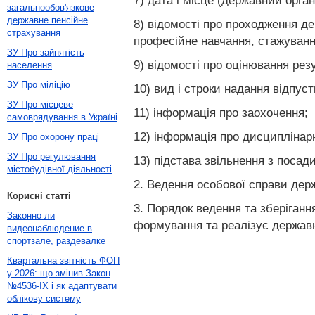
7) дата і місце (державний орг
загальнообов'язкове
державне пенсійне
8) відомості про проходження де
страхування
професійне навчання, стажуванн
ЗУ Про зайнятість
9) відомості про оцінювання рез
населення
ЗУ Про міліцію
10) вид і строки надання відпуст
ЗУ Про місцеве
11) інформація про заохочення;
самоврядування в Україні
12) інформація про дисциплінарні
ЗУ Про охорону праці
ЗУ Про регулювання
13) підстава звільнення з посад
містобудівної діяльності
2. Ведення особової справи дер
Корисні статті
3. Порядок ведення та зберіган
Законно ли
формування та реалізує державн
видеонаблюдение в
спортзале, раздевалке
Квартальна звітність ФОП
у 2026: що змінив Закон
№4536-IX і як адаптувати
облікову систему