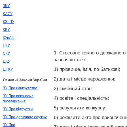
ЗКУ
КАСУ
КЗпПУ
ККУ
КУпАП
ПКУ
1. Стосовно кожного державного 
СКУ
зазначаються:
ЦКУ
1) прізвище, ім’я, по батькові;
ЦПКУ
2) дата і місце народження;
Основні Закони України
3) сімейний стан;
ЗУ Про банкрутство
ЗУ Про виконавче
4) освіта і спеціальність;
провадження
5) результати конкурсу;
ЗУ Про відпустки
6) реквізити акта про призначен
ЗУ Про державну службу
ЗУ Про