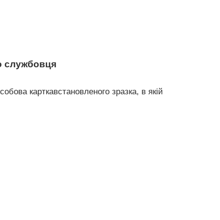
о службовця
обова карткавстановленого зразка, в якій