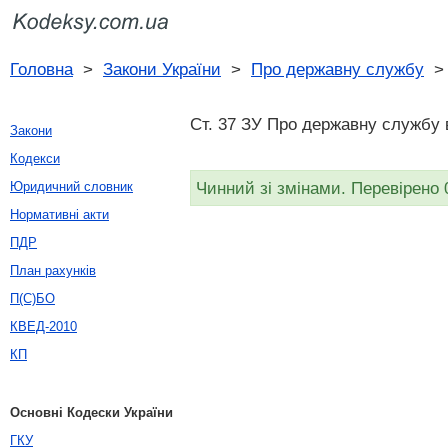
Головна
>
Закони України
>
Про державну службу
Ст. 37 ЗУ Про державну службу в
Закони
Кодекси
Чинний зі змінами. Перевірено 
Юридичний словник
Нормативні акти
ПДР
План рахунків
П(С)БО
КВЕД-2010
КП
Основні Кодески України
ГКУ