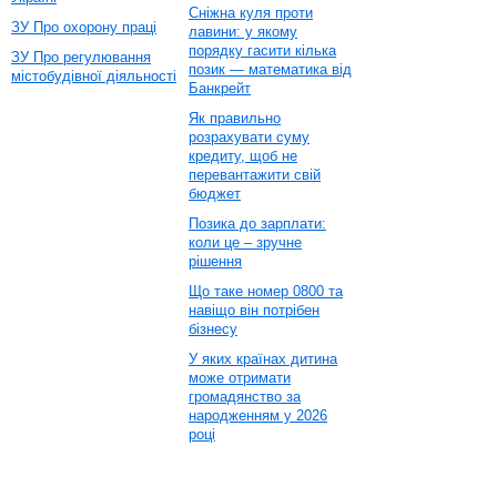
Сніжна куля проти
ЗУ Про охорону праці
лавини: у якому
порядку гасити кілька
ЗУ Про регулювання
позик — математика від
містобудівної діяльності
Банкрейт
Як правильно
розрахувати суму
кредиту, щоб не
перевантажити свій
бюджет
Позика до зарплати:
коли це – зручне
рішення
Що таке номер 0800 та
навіщо він потрібен
бізнесу
У яких країнах дитина
може отримати
громадянство за
народженням у 2026
році