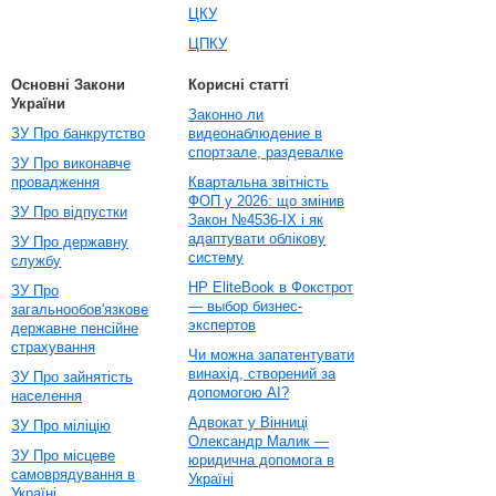
ЦКУ
ЦПКУ
Основні Закони
Корисні статті
України
Законно ли
ЗУ Про банкрутство
видеонаблюдение в
спортзале, раздевалке
ЗУ Про виконавче
провадження
Квартальна звітність
ФОП у 2026: що змінив
ЗУ Про відпустки
Закон №4536-IX і як
адаптувати облікову
ЗУ Про державну
систему
службу
HP EliteBook в Фокстрот
ЗУ Про
— выбор бизнес-
загальнообов'язкове
экспертов
державне пенсійне
страхування
Чи можна запатентувати
винахід, створений за
ЗУ Про зайнятість
допомогою AI?
населення
Адвокат у Вінниці
ЗУ Про міліцію
Олександр Малик —
ЗУ Про місцеве
юридична допомога в
самоврядування в
Україні
Україні