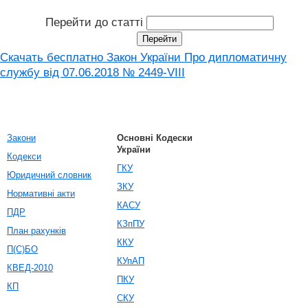
Перейти до статті
Скачать бесплатно Закон України Про дипломатичну
службу від 07.06.2018 № 2449-VIII
Закони
Основні Кодески
України
Кодекси
ГКУ
Юридичний словник
ЗКУ
Нормативні акти
КАСУ
ПДР
КЗпПУ
План рахунків
ККУ
П(С)БО
КУпАП
КВЕД-2010
ПКУ
КП
СКУ