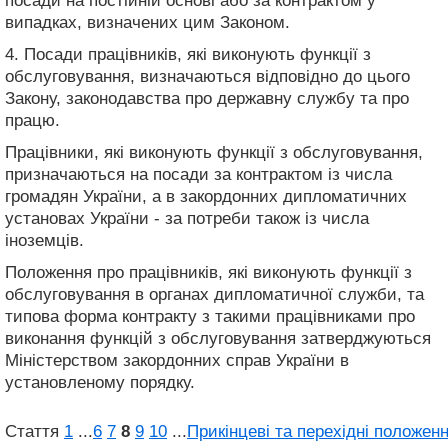
посади на постійній основі або за контрактом у
випадках, визначених цим Законом.
4. Посади працівників, які виконують функції з
обслуговування, визначаються відповідно до цього
Закону, законодавства про державну службу та про
працю.
Працівники, які виконують функції з обслуговування,
призначаються на посади за контрактом із числа
громадян України, а в закордонних дипломатичних
установах України - за потреби також із числа
іноземців.
Положення про працівників, які виконують функції з
обслуговування в органах дипломатичної служби, та
типова форма контракту з такими працівниками про
виконання функцій з обслуговування затверджуються
Міністерством закордонних справ України в
установленому порядку.
Стаття
1
...
6
7
8
9
10
...
Прикінцеві та перехідні положен