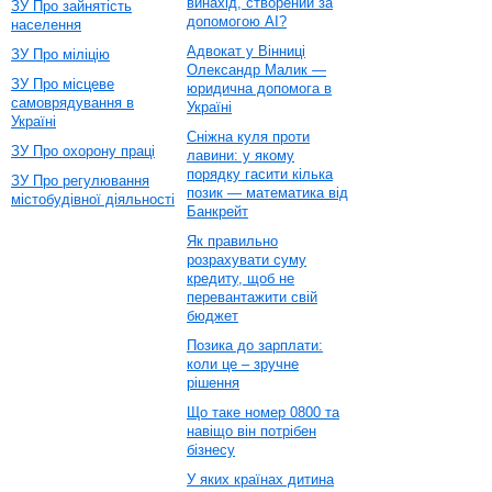
винахід, створений за
ЗУ Про зайнятість
допомогою AI?
населення
Адвокат у Вінниці
ЗУ Про міліцію
Олександр Малик —
ЗУ Про місцеве
юридична допомога в
самоврядування в
Україні
Україні
Сніжна куля проти
ЗУ Про охорону праці
лавини: у якому
порядку гасити кілька
ЗУ Про регулювання
позик — математика від
містобудівної діяльності
Банкрейт
Як правильно
розрахувати суму
кредиту, щоб не
перевантажити свій
бюджет
Позика до зарплати:
коли це – зручне
рішення
Що таке номер 0800 та
навіщо він потрібен
бізнесу
У яких країнах дитина