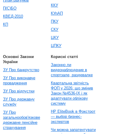
План рахунків
ККУ
П(С)БО
КУпАП
КВЕД-2010
ПКУ
КП
СКУ
ЦКУ
ЦПКУ
Основні Закони
Корисні статті
України
Законно ли
ЗУ Про банкрутство
видеонаблюдение в
спортзале, раздевалке
ЗУ Про виконавче
провадження
Квартальна звітність
ФОП у 2026: що змінив
ЗУ Про відпустки
Закон №4536-IX і як
адаптувати облікову
ЗУ Про державну
систему
службу
HP EliteBook в Фокстрот
ЗУ Про
— выбор бизнес-
загальнообов'язкове
экспертов
державне пенсійне
страхування
Чи можна запатентувати