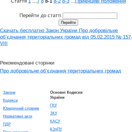
Стаття
1
...
7
8
8‑1
8‑2
8‑3
...
Прикінцеві положення
Перейти до статті
Скачать бесплатно Закон України Про добровільне
об’єднання територіальних громад від 05.02.2015 № 157
VIII
Рекомендовані сторінки
Про добровільне об’єднання територіальних громад
Закони
Основні Кодески
України
Кодекси
ГКУ
Юридичний словник
ЗКУ
Нормативні акти
КАСУ
ПДР
КЗпПУ