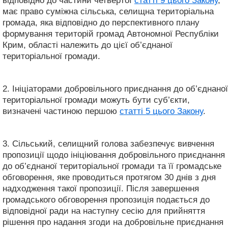
відповідно до частини четвертої
статті 9 цього Закону
,
має право суміжна сільська, селищна територіальна
громада, яка відповідно до перспективного плану
формування територій громад Автономної Республіки
Крим, області належить до цієї об’єднаної
територіальної громади.
2. Ініціаторами добровільного приєднання до об’єднаної
територіальної громади можуть бути суб’єкти,
визначені частиною першою
статті 5 цього Закону
.
3. Сільський, селищний голова забезпечує вивчення
пропозиції щодо ініціювання добровільного приєднання
до об’єднаної територіальної громади та її громадське
обговорення, яке проводиться протягом 30 днів з дня
надходження такої пропозиції. Після завершення
громадського обговорення пропозиція подається до
відповідної ради на наступну сесію для прийняття
рішення про надання згоди на добровільне приєднання