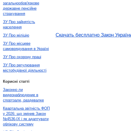
загальнообов'язкове
державне пенсійне
страхування
ЗУ Про зайнятість
населення
Скачать бесплатно Закон України
ЗУ Про міліцію
ЗУ Про місцеве
самоврядування в Україні
ЗУ Про охорону праці
ЗУ Про регулювання
містобудівної діяльності
Корисні статті
Законно ли
видеонаблюдение в
спортзале, раздевалке
Квартальна звітність ФОП
у 2026: що змінив Закон
№4536-IX і як адаптувати
облікову систему