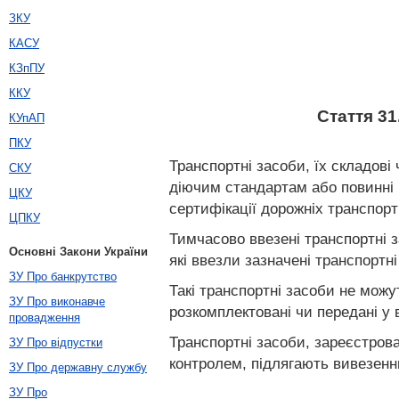
ЗКУ
КАСУ
КЗпПУ
ККУ
Стаття 31
КУпАП
ПКУ
Транспортні засоби, їх складові
СКУ
діючим стандартам або повинні
ЦКУ
сертифікації дорожніх транспорт
ЦПКУ
Тимчасово ввезені транспортні 
Основні Закони України
які ввезли зазначені транспортні
ЗУ Про банкрутство
Такі транспортні засоби не можу
ЗУ Про виконавче
розкомплектовані чи передані у
провадження
Транспортні засоби, зареєстрова
ЗУ Про відпустки
контролем, підлягають вивезенн
ЗУ Про державну службу
ЗУ Про