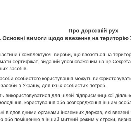
Про дорожній рух
. Основні вимоги щодо ввезення на територію 
 частини і комплектуючі вироби, що ввозяться на територі
 мати сертифікат, виданий уповноваженим на це Секрет
них засобів.
засоби особистого користування можуть використовувати
 засоби в Україну, для їхніх особистих потреб.
ть використовуватися для цілей підприємницької діяльно
 володіння, користування або розпорядження іншим особ
ні відповідними органами іноземних держав, які ввезені
ю або поміщенню в інший митний режим у строки, визна