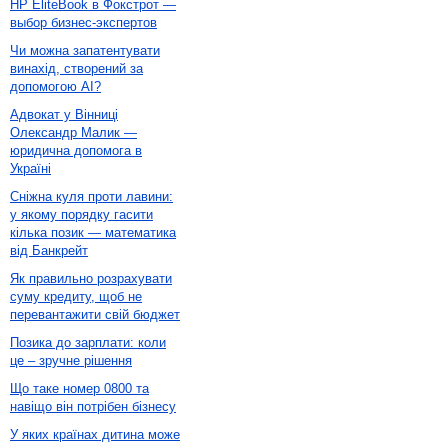
HP EliteBook в Фокстрот —
выбор бизнес-экспертов
Чи можна запатентувати
винахід, створений за
допомогою AI?
Адвокат у Вінниці
Олександр Малик —
юридична допомога в
Україні
Сніжна куля проти лавини:
у якому порядку гасити
кілька позик — математика
від Банкрейт
Як правильно розрахувати
суму кредиту, щоб не
перевантажити свій бюджет
Позика до зарплати: коли
це – зручне рішення
Що таке номер 0800 та
навіщо він потрібен бізнесу
У яких країнах дитина може