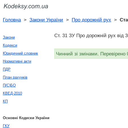
Головна
>
Закони України
>
Про дорожній рух
>
Ста
Ст. 31 ЗУ Про дорожній рух вiд 
Закони
Кодекси
Чинний зі змінами. Перевірено 
Юридичний словник
Нормативні акти
ПДР
План рахунків
П(С)БО
КВЕД-2010
КП
Основні Кодески України
ГКУ