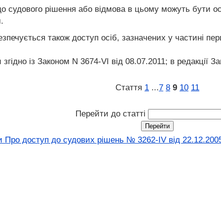
о судового рішення або відмова в цьому можуть бути оск
.
езпечується також доступ осіб, зазначених у частині перш
згідно із Законом N 3674-VI від 08.07.2011; в редакції Зак
Стаття
1
...
7
8
9
10
11
Перейти до статті
и Про доступ до судових рішень № 3262-IV від 22.12.200