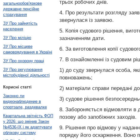
трьох робочих днів.
загальнообов'язкове
державне пенсійне
4. Про результати розгляду заяв
страхування
звернулася із заявою.
ЗУ Про зайнятість
населення
5. Копія судового рішення, виг
зазначенням дати.
ЗУ Про міліцію
ЗУ Про місцеве
6. За виготовлення копії судово
самоврядування в Україні
7. В ознайомленні із судовим рі
ЗУ Про охорону праці
1) до суду звернулася особа, яка
ЗУ Про регулювання
містобудівної діяльності
повноважень;
Корисні статті
2) матеріали справи передані до
Законно ли
3) судове рішення безпосередньо 
видеонаблюдение в
спортзале, раздевалке
8. Забороняється відмовляти в 
Квартальна звітність ФОП
позову або запобіжних заходів.
у 2026: що змінив Закон
9. Рішення про відмову у надан
№4536-IX і як адаптувати
облікову систему
порядку його оскарження. Воно 