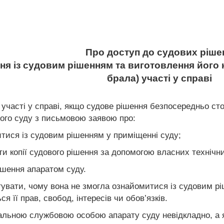
Про доступ до судових ріше
ня із судовим рішенням та виготовлення його к
брала) участі у справі
 участі у справі, якщо судове рішення безпосередньо стос
ного суду з письмовою заявою про:
тися із судовим рішенням у приміщенні суду;
и копії судового рішення за допомогою власних технічни
рішення апаратом суду.
тувати, чому вона не змогла ознайомитися із судовим рі
 її прав, свобод, інтересів чи обов’язків.
дальною службовою особою апарату суду невідкладно, а 