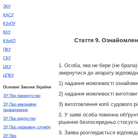
ЗКУ
КАСУ
КЗпПУ
ККУ
Стаття 9. Ознайомлен
КУпАП
ПКУ
СКУ
1. Особа, яка не бере (не брала)
ЦКУ
звернутися до апарату відповід
ЦПКУ
1) надання можливості ознайоми
Основні Закони України
2) надання можливості виготовит
ЗУ Про банкрутство
3) виготовлення копії судового 
ЗУ Про виконавче
провадження
2. У заяві особа повинна обґрун
ЗУ Про відпустки
рішення безпосередньо стосується
ЗУ Про державну службу
3. Заява розглядається відпові
ЗУ Про