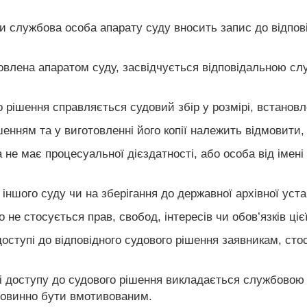
и службова особа апарату суду вносить запис до відпові
отовлена апаратом суду, засвідчується відповідальною с
го рішення справляється судовий збір у розмірі, встанов
шенням та у виготовленні його копії належить відмовити,
 не має процесуальної дієздатності, або особа від імені
 іншого суду чи на зберігання до державної архівної уста
не стосується прав, свобод, інтересів чи обов’язків ціє
доступі до відповідного судового рішення заявникам, ст
ні доступу до судового рішення викладається службовою
повинно бути вмотивованим.