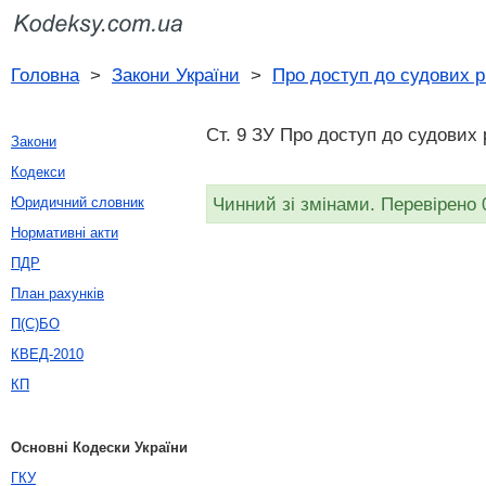
Головна
>
Закони України
>
Про доступ до судових 
Ст. 9 ЗУ Про доступ до судових 
Закони
Кодекси
Чинний зі змінами. Перевірено 
Юридичний словник
Нормативні акти
ПДР
План рахунків
П(С)БО
КВЕД-2010
КП
Основні Кодески України
ГКУ