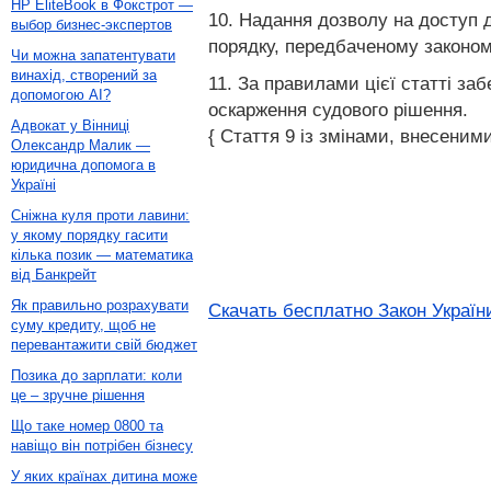
HP EliteBook в Фокстрот —
10. Надання дозволу на доступ д
выбор бизнес-экспертов
порядку, передбаченому законом
Чи можна запатентувати
винахід, створений за
11. За правилами цієї статті заб
допомогою AI?
оскарження судового рішення.
Адвокат у Вінниці
{ Стаття 9 із змінами, внесеними 
Олександр Малик —
юридична допомога в
Україні
Сніжна куля проти лавини:
у якому порядку гасити
кілька позик — математика
від Банкрейт
Як правильно розрахувати
Скачать бесплатно Закон Україн
суму кредиту, щоб не
перевантажити свій бюджет
Позика до зарплати: коли
це – зручне рішення
Що таке номер 0800 та
навіщо він потрібен бізнесу
У яких країнах дитина може