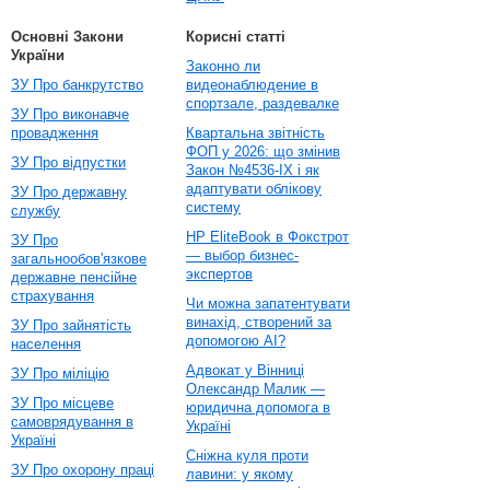
Основні Закони
Корисні статті
України
Законно ли
ЗУ Про банкрутство
видеонаблюдение в
спортзале, раздевалке
ЗУ Про виконавче
провадження
Квартальна звітність
ФОП у 2026: що змінив
ЗУ Про відпустки
Закон №4536-IX і як
адаптувати облікову
ЗУ Про державну
систему
службу
HP EliteBook в Фокстрот
ЗУ Про
— выбор бизнес-
загальнообов'язкове
экспертов
державне пенсійне
страхування
Чи можна запатентувати
винахід, створений за
ЗУ Про зайнятість
допомогою AI?
населення
Адвокат у Вінниці
ЗУ Про міліцію
Олександр Малик —
ЗУ Про місцеве
юридична допомога в
самоврядування в
Україні
Україні
Сніжна куля проти
ЗУ Про охорону праці
лавини: у якому