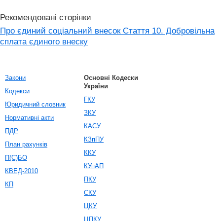
Рекомендовані сторінки
Про єдиний соціальний внесок Стаття 10. Добровільна
сплата єдиного внеску
Закони
Основні Кодески
України
Кодекси
ГКУ
Юридичний словник
ЗКУ
Нормативні акти
КАСУ
ПДР
КЗпПУ
План рахунків
ККУ
П(С)БО
КУпАП
КВЕД-2010
ПКУ
КП
СКУ
ЦКУ
ЦПКУ