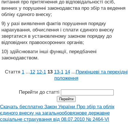
питання про притягнення до відповідальності осіб,
винних у порушенні законодавства про збір та ведення
обліку єдиного внеску;
9) у разі виявлення фактів порушення порядку
нарахування, обчислення і сплати єдиного внеску
звертатися в установленому законом порядку до
відповідних правоохоронних органів;
10) здійснювати інші функції, передбачені
законодавством.
Стаття
1
...
12
12‑1
13
13‑1
14
...
Прикінцеві та перехідні
положення
Перейти до статті
Скачать бесплатно Закон України Про збір та облік
єдиного внеску на загальнообовязкове державне
соціальне страхування вiд 08.07.2010 № 2464-VI