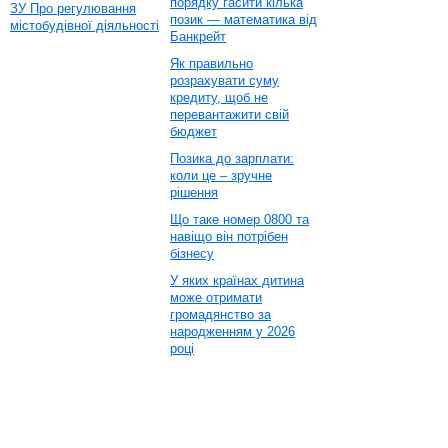
порядку гасити кілька
ЗУ Про регулювання
позик — математика від
містобудівної діяльності
Банкрейт
Як правильно
розрахувати суму
кредиту, щоб не
перевантажити свій
бюджет
Позика до зарплати:
коли це – зручне
рішення
Що таке номер 0800 та
навіщо він потрібен
бізнесу
У яких країнах дитина
може отримати
громадянство за
народженням у 2026
році