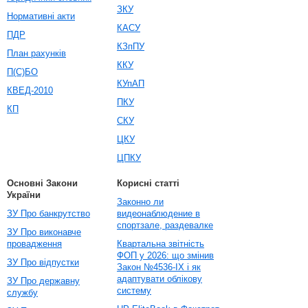
ЗКУ
Нормативні акти
КАСУ
ПДР
КЗпПУ
План рахунків
ККУ
П(С)БО
КУпАП
КВЕД-2010
ПКУ
КП
СКУ
ЦКУ
ЦПКУ
Основні Закони
Корисні статті
України
Законно ли
ЗУ Про банкрутство
видеонаблюдение в
спортзале, раздевалке
ЗУ Про виконавче
провадження
Квартальна звітність
ФОП у 2026: що змінив
ЗУ Про відпустки
Закон №4536-IX і як
адаптувати облікову
ЗУ Про державну
систему
службу