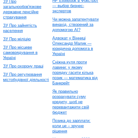
HP EliteBook в Фокстрот
ЗУ Про
— выбор бизнес-
загальнообов'язкове
экспертов
державне пенсійне
страхування
Чи можна запатентувати
винахід, створений за
ЗУ Про зайнятість
допомогою AI?
населення
Адвокат у Вінниці
ЗУ Про міліцію
Олександр Малик —
ЗУ Про місцеве
юридична допомога в
самоврядування в
Україні
Україні
Сніжна куля проти
ЗУ Про охорону праці
лавини: у якому
порядку гасити кілька
ЗУ Про регулювання
позик — математика від
містобудівної діяльності
Банкрейт
Як правильно
розрахувати суму
кредиту, щоб не
перевантажити свій
бюджет
Позика до зарплати:
коли це – зручне
рішення