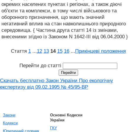
окремих населених пунктах і регіонах, а також діючі
об'єкти та комплекси, в тому числі військового та
оборонного призначення, що мають значний
негативний вплив на стан навколишнього природного
середовища. { Частина друга статті 14 із змінами,
внесеними згідно із Законом N 1642-III від 06.04.2000 }
Стаття
1
...
12
13
14
15
16
...
Прикінцеві положення
Перейти до статті
Скачать бесплатно Закон України Про екологічну
експертизу від 09.02.1995 № 45/95-ВР
Закони
Основні Кодески
України
Кодекси
ГКУ
Юридичний словник