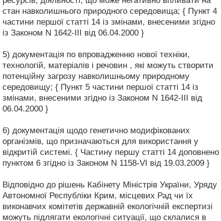
ресурсів, діяльності, що може негативно впливати на
стан навколишнього природного середовища; { Пункт 4
частини першої статті 14 із змінами, внесеними згідно
із Законом N 1642-III від 06.04.2000 }
5) документація по впровадженню нової техніки,
технологій, матеріалів і речовин , які можуть створити
потенційну загрозу навколишньому природному
середовищу; { Пункт 5 частини першої статті 14 із
змінами, внесеними згідно із Законом N 1642-III від
06.04.2000 }
6) документація щодо генетично модифікованих
організмів, що призначаються для використання у
відкритій системі. { Частину першу статті 14 доповнено
пунктом 6 згідно із Законом N 1158-VI від 19.03.2009 }
Відповідно до рішень Кабінету Міністрів України, Уряду
Автономної Республіки Крим, місцевих Рад чи їх
виконавчих комітетів державній екологічній експертизі
можуть підлягати екологічні ситуації, що склалися в