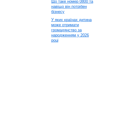
Що таке номер 0800 та
навіщо він потрібен
бізнесу
У яких країнах дитина
може отримати
громадянство за
народженням у 2026
році