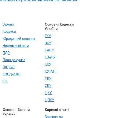
Закони
Основні Кодески
України
Кодекси
ГКУ
Юридичний словник
ЗКУ
Нормативні акти
КАСУ
ПДР
КЗпПУ
План рахунків
ККУ
П(С)БО
КУпАП
КВЕД-2010
ПКУ
КП
СКУ
ЦКУ
ЦПКУ
Основні Закони
Корисні статті
України
Законно ли