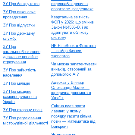
ЗУ Про банкрутство
видеонаблюдение в
спортзале, раздевалке
ЗУ Про виконавче
провадження
Квартальна звітність
ФОП у 2026: що змінив
ЗУ Про відпустки
Закон №4536-IX і як
адаптувати облікову
ЗУ Про державну
систему
службу
HP EliteBook в Фокстрот
ЗУ Про
— выбор бизнес-
загальнообов'язкове
экспертов
державне пенсійне
страхування
Чи можна запатентувати
винахід, створений за
ЗУ Про зайнятість
допомогою AI?
населення
Адвокат у Вінниці
ЗУ Про міліцію
Олександр Малик —
ЗУ Про місцеве
юридична допомога в
самоврядування в
Україні
Україні
Сніжна куля проти
ЗУ Про охорону праці
лавини: у якому
порядку гасити кілька
ЗУ Про регулювання
позик — математика від
містобудівної діяльності
Банкрейт
Як правильно