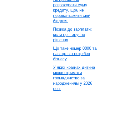
розрахувати суму
кредиту, щоб не
перевантажити свій
бюджет
Позика до зарплати:
коли це – зручне
рішення
Що таке номер 0800 та
навіщо він потрібен
бізнесу
У яких країнах дитина
може отримати
громадянство за
народженням у 2026
році