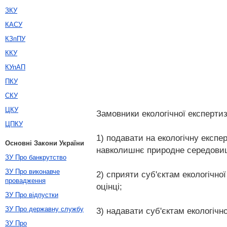
ЗКУ
КАСУ
КЗпПУ
ККУ
КУпАП
ПКУ
СКУ
ЦКУ
Замовники екологічної експертиз
ЦПКУ
1) подавати на екологічну експе
Основні Закони України
навколишнє природне середовище; 
ЗУ Про банкрутство
ЗУ Про виконавче
2) сприяти суб'єктам екологічної
провадження
оцінці;
ЗУ Про відпустки
ЗУ Про державну службу
3) надавати суб'єктам екологічно
ЗУ Про