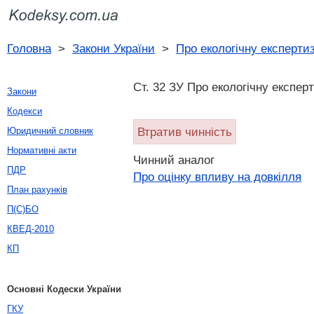
Головна
>
Закони України
>
Про екологічну експерти
Ст. 32 ЗУ Про екологічну експер
Закони
Кодекси
Втратив чинність
Юридичний словник
Нормативні акти
Чинний аналог
ПДР
Про оцінку впливу на довкілля
План рахунків
П(С)БО
КВЕД-2010
КП
Основні Кодески України
ГКУ