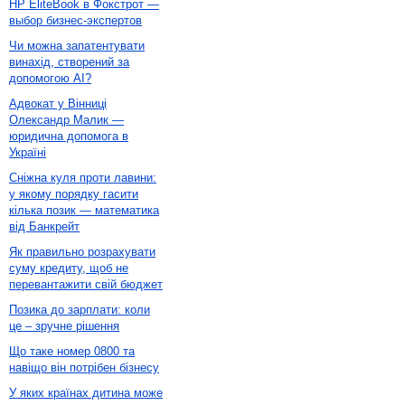
HP EliteBook в Фокстрот —
выбор бизнес-экспертов
Чи можна запатентувати
винахід, створений за
допомогою AI?
Адвокат у Вінниці
Олександр Малик —
юридична допомога в
Україні
Сніжна куля проти лавини:
у якому порядку гасити
кілька позик — математика
від Банкрейт
Як правильно розрахувати
суму кредиту, щоб не
перевантажити свій бюджет
Позика до зарплати: коли
це – зручне рішення
Що таке номер 0800 та
навіщо він потрібен бізнесу
У яких країнах дитина може