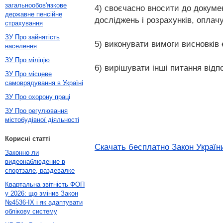
загальнообов'язкове
4) своєчасно вносити до докумен
державне пенсійне
досліджень і розрахунків, оплач
страхування
ЗУ Про зайнятість
5) виконувати вимоги висновків 
населення
ЗУ Про міліцію
6) вирішувати інші питання відп
ЗУ Про місцеве
самоврядування в Україні
ЗУ Про охорону праці
ЗУ Про регулювання
містобудівної діяльності
Корисні статті
Скачать бесплатно Закон України
Законно ли
видеонаблюдение в
спортзале, раздевалке
Квартальна звітність ФОП
у 2026: що змінив Закон
№4536-IX і як адаптувати
облікову систему