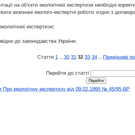
тації на об'єкти екологічної експертизи необхідні корек
увати виконані еколого-експертні роботи згідно з договор
екологічної експертизи;
овідно до законодавства України.
Стаття
1
...
30
31
32
33
34
...
Прикінцеві п
Перейти до статті
 Про екологічну експертизу від 09.02.1995 № 45/95-ВР