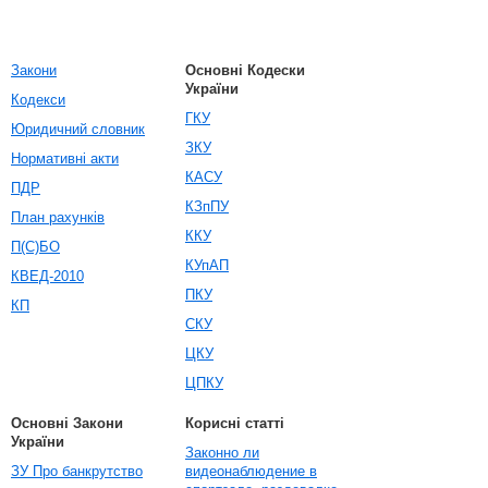
Закони
Основні Кодески
України
Кодекси
ГКУ
Юридичний словник
ЗКУ
Нормативні акти
КАСУ
ПДР
КЗпПУ
План рахунків
ККУ
П(С)БО
КУпАП
КВЕД-2010
ПКУ
КП
СКУ
ЦКУ
ЦПКУ
Основні Закони
Корисні статті
України
Законно ли
ЗУ Про банкрутство
видеонаблюдение в