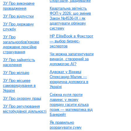
спортзале, раздевалке
ЗУ Про виконавче
провадження
Квартальна звітність
ФОП у 2026: що змінив
ЗУ Про відпустки
Закон №4536-IX і як
адаптувати облікову
ЗУ Про державну
систему
службу
HP EliteBook в Фокстрот
ЗУ Про
— выбор бизнес-
загальнообов'язкове
экспертов
державне пенсійне
страхування
Чи можна запатентувати
винахід, створений за
ЗУ Про зайнятість
допомогою AI?
населення
Адвокат у Вінниці
ЗУ Про міліцію
Олександр Малик —
ЗУ Про місцеве
юридична допомога в
самоврядування в
Україні
Україні
Сніжна куля проти
ЗУ Про охорону праці
лавини: у якому
порядку гасити кілька
ЗУ Про регулювання
позик — математика від
містобудівної діяльності
Банкрейт
Як правильно
розрахувати суму