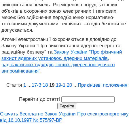
використання земель. Розміщення споруд та інших
об'єктів в охоронних зонах електричних і теплових
мереж без здійснення передбачених нормативно-
технічними документами технічних заходів безпеки не
допускається.
Атомні електростанції охороняються відповідно до
Закону України "Про використання ядерної енергії та
радіаційну безпеку" та
Закону України "Про фізичний
захист ядерних установок, ядерних матеріалів,
радіоактивних відходів, інших джерел іонізуючого
випромінювання"
.
Стаття
1
...
17‑3
18
19
19‑1
20
...
Прикінцеві положення
Перейти до статті
Скачать бесплатно Закон України Про електроенергетику
вiд 16.10.1997 № 575/97-ВР