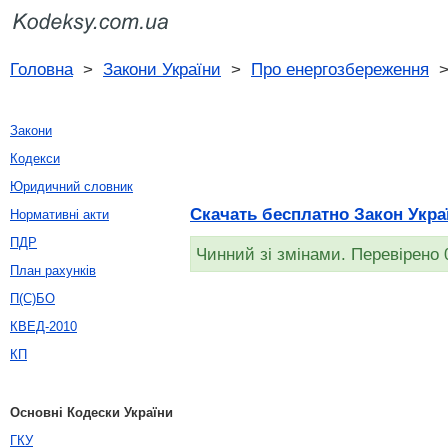
Головна
>
Закони України
>
Про енергозбереження
Закони
Кодекси
Юридичний словник
Скачать бесплатно Закон Украї
Нормативні акти
ПДР
Чинний зі змінами. Перевірено 
План рахунків
П(С)БО
КВЕД-2010
КП
Основні Кодески України
ГКУ