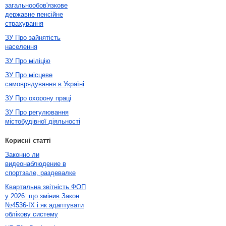
загальнообов'язкове
державне пенсійне
страхування
ЗУ Про зайнятість
населення
ЗУ Про міліцію
ЗУ Про місцеве
самоврядування в Україні
ЗУ Про охорону праці
ЗУ Про регулювання
містобудівної діяльності
Корисні статті
Законно ли
видеонаблюдение в
спортзале, раздевалке
Квартальна звітність ФОП
у 2026: що змінив Закон
№4536-IX і як адаптувати
облікову систему