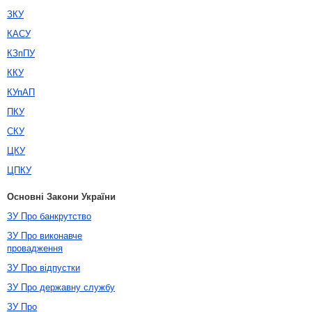
ЗКУ
КАСУ
КЗпПУ
ККУ
КУпАП
ПКУ
СКУ
ЦКУ
ЦПКУ
Основні Закони України
ЗУ Про банкрутство
ЗУ Про виконавче
провадження
ЗУ Про відпустки
ЗУ Про державну службу
ЗУ Про