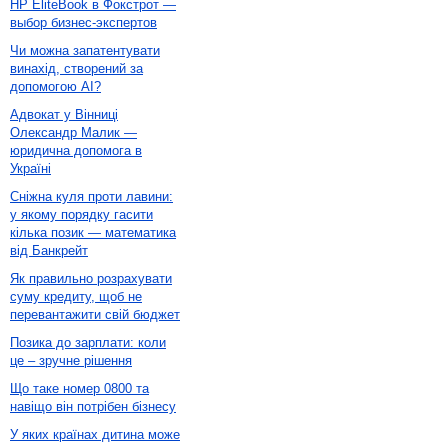
HP EliteBook в Фокстрот —
выбор бизнес-экспертов
Чи можна запатентувати
винахід, створений за
допомогою AI?
Адвокат у Вінниці
Олександр Малик —
юридична допомога в
Україні
Сніжна куля проти лавини:
у якому порядку гасити
кілька позик — математика
від Банкрейт
Як правильно розрахувати
суму кредиту, щоб не
перевантажити свій бюджет
Позика до зарплати: коли
це – зручне рішення
Що таке номер 0800 та
навіщо він потрібен бізнесу
У яких країнах дитина може