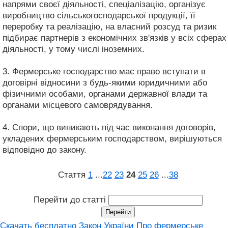
напрями своєї діяльності, спеціалізацію, організує
виробництво сільськогосподарської продукції, її
переробку та реалізацію, на власний розсуд та ризик
підбирає партнерів з економічних зв'язків у всіх сферах
діяльності, у тому числі іноземних.
3. Фермерське господарство має право вступати в
договірні відносини з будь-якими юридичними або
фізичними особами, органами державної влади та
органами місцевого самоврядування.
4. Спори, що виникають під час виконання договорів,
укладених фермерським господарством, вирішуються
відповідно до закону.
Стаття
1
...
22
23
24
25
26
...
38
Перейти до статті
Скачать бесплатно Закон України Про фермерське