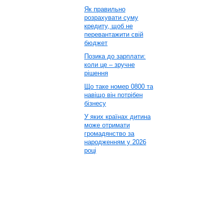
Як правильно
розрахувати суму
кредиту, щоб не
перевантажити свій
бюджет
Позика до зарплати:
коли це – зручне
рішення
Що таке номер 0800 та
навіщо він потрібен
бізнесу
У яких країнах дитина
може отримати
громадянство за
народженням у 2026
році