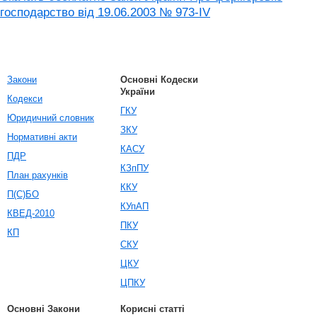
господарство вiд 19.06.2003 № 973-IV
Закони
Основні Кодески
України
Кодекси
ГКУ
Юридичний словник
ЗКУ
Нормативні акти
КАСУ
ПДР
КЗпПУ
План рахунків
ККУ
П(С)БО
КУпАП
КВЕД-2010
ПКУ
КП
СКУ
ЦКУ
ЦПКУ
Основні Закони
Корисні статті