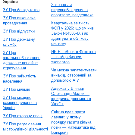
України
Законно ли
ЗУ Про банкрутство
видеонаблюдение в
спортзале, раздевалке
ЗУ Про виконавче
провадження
Квартальна звітність
ФОП у 2026: що змінив
ЗУ Про відпустки
Закон №4536-IX і як
адаптувати облікову
ЗУ Про державну
систему
службу
HP EliteBook в Фокстрот
ЗУ Про
— выбор бизнес-
загальнообов'язкове
экспертов
державне пенсійне
страхування
Чи можна запатентувати
винахід, створений за
ЗУ Про зайнятість
допомогою AI?
населення
Адвокат у Вінниці
ЗУ Про міліцію
Олександр Малик —
ЗУ Про місцеве
юридична допомога в
самоврядування в
Україні
Україні
Сніжна куля проти
ЗУ Про охорону праці
лавини: у якому
порядку гасити кілька
ЗУ Про регулювання
позик — математика від
містобудівної діяльності
Банкрейт